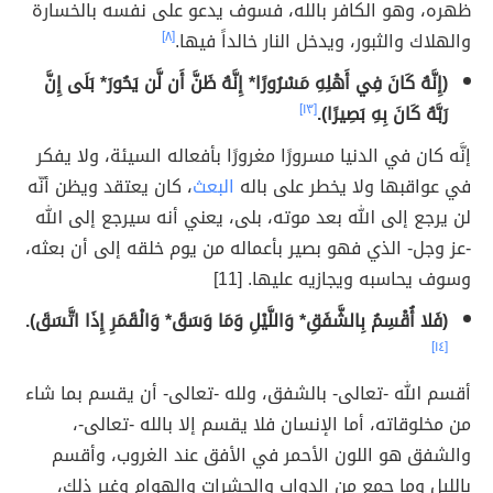
ظهره، وهو الكافر بالله، فسوف يدعو على نفسه بالخسارة
والهلاك والثبور، ويدخل النار خالداً فيها.
[٨]
(إِنَّهُ كَانَ فِي أَهْلِهِ مَسْرُورًا* إِنَّهُ ظَنَّ أَن لَّن يَحُورَ* بَلَى إِنَّ
رَبَّهُ كَانَ بِهِ بَصِيرًا).
[١٣]
إنَّه كان في الدنيا مسرورًا مغرورًا بأفعاله السيئة، ولا يفكر
في عواقبها ولا يخطر على باله
البعث
، كان يعتقد ويظن أنّه
لن يرجع إلى الله بعد موته، بلى، يعني أنه سيرجع إلى الله
-عز وجل- الذي فهو بصير بأعماله
من يوم خلقه إلى أن بعثه،
وسوف يحاسبه ويجازيه عليها. [11]
(فَلا أُقْسِمُ بِالشَّفَقِ* وَاللَّيْلِ وَمَا وَسَقَ* وَالْقَمَرِ إِذَا اتَّسَقَ).
[١٤]
أقسم الله -تعالى- بالشفق، ولله -تعالى- أن يقسم بما شاء
من مخلوقاته، أما الإنسان فلا يقسم إلا بالله -تعالى-،
والشفق هو اللون الأحمر في الأفق عند الغروب، وأقسم
بالليل وما جمع من الدواب والحشرات والهوام وغير ذلك،