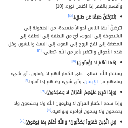
وأقسم بالقمر إذا اكتمل نوره. [10]
(لَتَرْكَبُنَّ طَبَقًا عَن طَبَقٍ).
[١٥]
لتركبنَّ أيها الناس أحوالاً متعددة، من الطفولة إلى
الشيخوخة إلى الموت، أيّ من النطفة إلى العلقة إلى
المضغة إلى نفخ الروح إلى الموت إلى البعث والنشور، وكل
هذه الأحوال والتغير بأمر من الله -تعالى-.
[١٦]
(فَمَا لَهُمْ لا يُؤْمِنُونَ).
[١٧]
يستنكر الله -تعالى- على الكفار أنهم لا يؤمنون، أي شيء
يمنعهم من
الإيمان
، وأي شيء يضرهم إذا آمنوا.
[١٨]
(وَإِذَا قُرِئَ عَلَيْهِمُ الْقُرْآنُ لا يَسْجُدُونَ).
[١٩]
وإذا سمع الكفار القرآن لا يطيعون الله ولا يخشعون ولا
يخضعون ولا يتبعون أوامره ونواهيه.
[١٦]
(بَلِ الَّذِينَ كَفَرُواْ يُكَذِّبُونَ* وَاللَّهُ أَعْلَمُ بِمَا يُوعُونَ).
[٢٠]