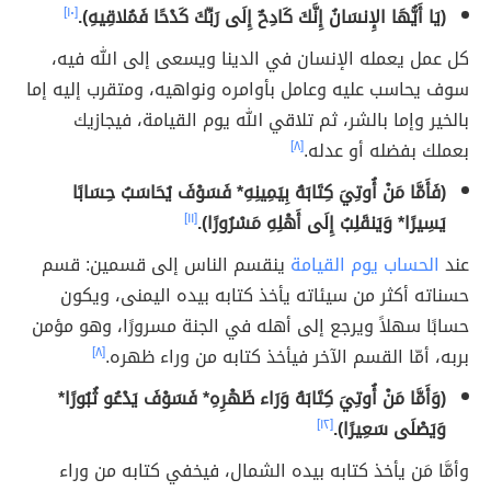
(يَا أَيُّهَا الإِنسَانُ إِنَّكَ كَادِحٌ إِلَى رَبِّكَ كَدْحًا فَمُلاقِيهِ).
[١٠]
كل عمل يعمله الإنسان في الدينا ويسعى إلى الله فيه،
سوف يحاسب عليه وعامل بأوامره ونواهيه، ومتقرب إليه إما
بالخير وإما بالشر، ثم تلاقي الله يوم القيامة، فيجازيك
بعملك بفضله أو عدله.
[٨]
(فَأَمَّا مَنْ أُوتِيَ كِتَابَهُ بِيَمِينِهِ* فَسَوْفَ يُحَاسَبُ حِسَابًا
يَسِيرًا* وَيَنقَلِبُ إِلَى أَهْلِهِ مَسْرُورًا).
[١١]
عند
الحساب يوم القيامة
ينقسم الناس إلى قسمين: قسم
حسناته أكثر من سيئاته يأخذ كتابه بيده اليمنى، ويكون
حسابًا سهلاً ويرجع إلى أهله في الجنة مسرورًا، وهو مؤمن
بربه، أمّا القسم الآخر فيأخذ كتابه من وراء ظهره.
[٨]
(وَأَمَّا مَنْ أُوتِيَ كِتَابَهُ وَرَاء ظَهْرِهِ* فَسَوْفَ يَدْعُو ثُبُورًا*
وَيَصْلَى سَعِيرًا).
[١٢]
وأمَّا مَن يأخذ كتابه بيده الشمال، فيخفي كتابه من وراء