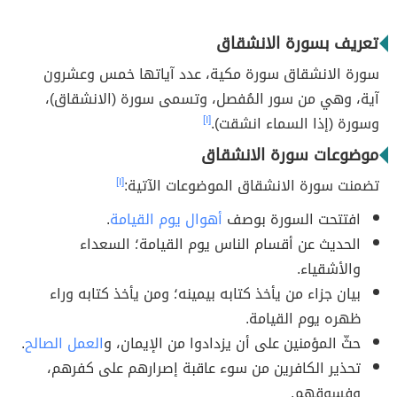
تعريف بسورة الانشقاق
سورة الانشقاق سورة مكية، عدد آياتها خمس وعشرون
آية، وهي من سور المُفصل، وتسمى سورة (الانشقاق)،
وسورة (إذا السماء انشقت).
[١]
موضوعات سورة الانشقاق
تضمنت سورة الانشقاق الموضوعات الآتية:
[١]
افتتحت السورة بوصف
أهوال يوم القيامة
.
الحديث عن أقسام الناس يوم القيامة؛ السعداء
والأشقياء.
بيان جزاء من يأخذ كتابه بيمينه؛ ومن يأخذ كتابه وراء
ظهره يوم القيامة.
حثّ المؤمنين على أن يزدادوا من الإيمان، و
العمل الصالح
.
تحذير الكافرين من سوء عاقبة إصرارهم على كفرهم،
وفسوقهم.