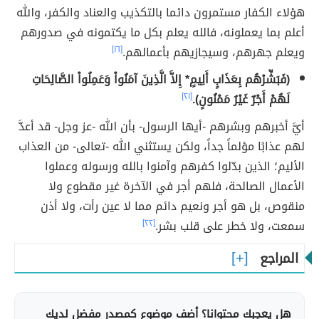
هؤلاء الكفار مستمرون دائما بالتكذيب والعناد والكفر، والله
أعلم بما يعملونه، فالله يعلم بكل ما يكتمونه في صدورهم
ويعلم جهرهم، وسيجازيهم بأعمالهم.
[١٦]
(فَبَشِّرْهُم بِعَذَابٍ أَلِيمٍ* إِلاَّ الَّذِينَ آمَنُواْ وَعَمِلُواْ الصَّالِحَاتِ
لَهُمْ أَجْرٌ غَيْرُ مَمْنُونٍ).
[٢١]
أيَّ أخبرهم وبشرهم -أيها الرسول- بأن الله -عز وجل- قد أعدَّ
لهم عذابًا مؤلماً جداً، ولكن يستثني الله -تعالى- من العذاب
الأليم؛ الذين بدّلوا كفرهم وآمنوا بالله ورسوله وعملوا
الأعمال الصالحة، فلهم أجر في الآخرة غير مقطوع ولا
منقوص، بل هو أجر ونعيم دائم مما لا عين رأت، ولا أذن
سمعت، ولا خطر على قلب بشر.
[٢٢]
المراجع
هل يعجبك محتوانا؟ أضف موضوع كمصدر مفضل لديك