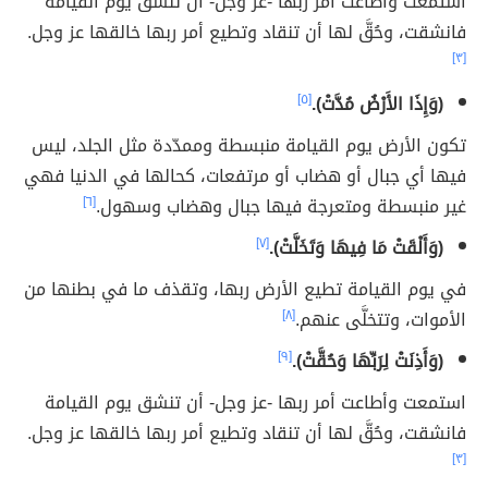
استمعت وأطاعت أمر ربها -عز وجل- أن تنشق يوم القيامة
فانشقت، وحُقَّ لها أن تنقاد وتطيع أمر ربها خالقها عز وجل.
[٣]
(وَإِذَا الأَرْضُ مُدَّتْ).
[٥]
تكون الأرض يوم القيامة منبسطة وممدّدة مثل الجلد، ليس
فيها أي جبال أو هضاب أو مرتفعات، كحالها في الدنيا فهي
غير منبسطة ومتعرجة فيها جبال وهضاب وسهول.
[٦]
(وَأَلْقَتْ مَا فِيهَا وَتَخَلَّتْ).
[٧]
في يوم القيامة تطيع الأرض ربها، وتقذف ما في بطنها من
الأموات، وتتخلَّى عنهم.
[٨]
(وَأَذِنَتْ لِرَبِّهَا وَحُقَّتْ).
[٩]
استمعت وأطاعت أمر ربها -عز وجل- أن تنشق يوم القيامة
فانشقت، وحُقَّ لها أن تنقاد وتطيع أمر ربها خالقها عز وجل.
[٣]