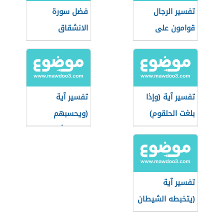
تفسير الرجال
فضل سورة
قوامون على
الانشقاق
النساء
تفسير آية (وإذا
تفسير آية
بلغت الحلقوم)
(ويحسبهم
الجاهل أغنياء من
التعفف)
تفسير آية
(يتخبطه الشيطان
من المس)