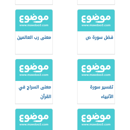
فضل سورة ص
معنى رب العالمين
تفسير سورة
معنى السراج في
الأنبياء
القرآن