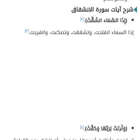
شرح آيات سورة الانشقاق
(إِذَا السَّمَاء انشَقَّتْ).
[٢]
إذا السماء انفتحت، وتشققت، وتصدّعت، وانفرجت.
[٣]
(وَأَذِنَتْ لِرَبِّهَا وَحُقَّتْ).
[٤]