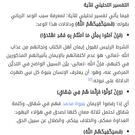
التفسير التحليلي للآية
فيما يأتي تفسير تحليلي للآية؛ لمعرفة سبب الوعد الرباني
بقوله:
(فَسَيَكْفِيكَهُمُ اللَّهُ)
ودلالات هذا الوعد:
(فَإِنْ آمَنُوا بِمِثْلِ مَا آمَنْتُمْ بِهِ فَقَدِ اهْتَدَوْا)
الشرط الرئيس لقبول إيمان أهل الكتاب ونجاتهم مِن عذاب
الله -تعالى- هو عدم اكتفائهم بالإيمان بأنبيائهم المذكورين
في كتبهم، فإنَّ الله -تعالى- بيَّن السبيل الواضح في التديُّن
المرضي عنه، وهو: أن يعترف الإنسان بنبوة كل نبي ظهرت
الدلالة على نبوته.
[٥]
(وَإِنْ تَوَلَّوْا فَإِنَّمَا هُمْ فِي شِقَاقٍ)
أي إذا رفضوا الإيمان
بنبوة محمد
فهم في شقاق، وكلمة
شقاق تحتمل ثلاثة معانٍ كلها تصدق في هؤلاء اليهود:
العداوة معكم، والخلاف بينكم، والضلال عن سبيل الحق.
(فَسَيَكْفِيكَهُمُ اللَّهُ)