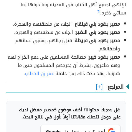
الإلهي لجميع أهل الكتاب في المدينة وما حولها بما
سيأتي ذكره:
[٦]
مصير يهود بني قينقاع
: الجلاء عن منطقتهم والهجرة.
مصير يهود بني النضير
: الجلاء عن منطقتهم والهجرة.
مصير يهود بني قريظة
: قتل رجالهم، وسبي نسائهم
وأطفالهم.
مصير يهود خيبر
: مصالحة المسلمين على دفع الخراج لهم
وهم صاغرون، بشرط أن يُخرجهم المسلمون متى ما
شاؤوا، وقد حدث ذلك زمن خلافة
عمر بن الخطاب
.
المراجع
هل يعجبك محتوانا؟ أضف موضوع كمصدر مفضل لديك
على جوجل لتصلك مقالاتنا أولاً بأول في نتائج البحث.
أضف كمصدر مفضل على Google