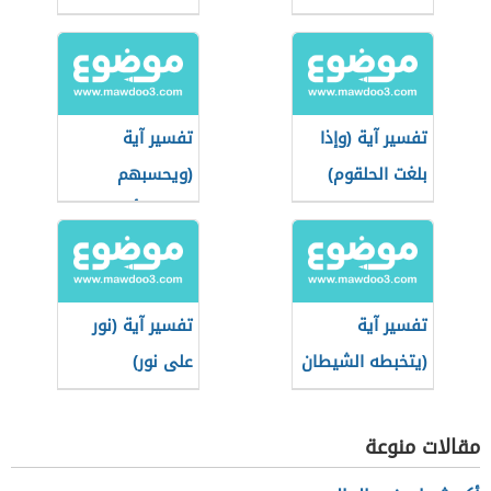
تفسير آية (وإذا
تفسير آية
بلغت الحلقوم)
(ويحسبهم
الجاهل أغنياء من
التعفف)
تفسير آية
تفسير آية (نور
(يتخبطه الشيطان
على نور)
من المس)
مقالات منوعة