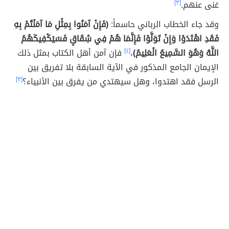
غنى عنهم.
[٣]
وقد جاء الخطاب الرباني حاسماً:
(فَإِنْ آمَنُوا بِمِثْلِ مَا آمَنْتُمْ بِهِ
فَقَدِ اهْتَدَوْا وَإِنْ تَوَلَّوْا فَإِنَّمَا هُمْ فِي شِقَاقٍ فَسَيَكْفِيكَهُمُ
اللَّهُ وَهُوَ السَّمِيعُ الْعَلِيمُ)
،
[٤]
فإن آمن أهل الكتاب بمثل ذلك
الإيمان الجامع المذكور في الآية السابقة بلا تفريق بين
الرسل فقد اهتدوا، وهل سيهتدي من يفرق بين الأنبياء؟
[٣]