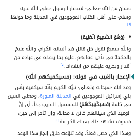
ضمان من الله -تعالى- لانتصار الرسول -صلى الله عليه
وسلم- على أهل الكتاب الموجودين في المدينة وما حولها.
[٦]
(وَهُوَ السَّمِيعُ الْعَلِيمُ)
والله سميعٌ لقول كل قائل ضد أنبيائه الكرام، والله عليمٌ
بالحكمة في تأخير عقابهم، عليم بما ينفذه في عباده من
أقدار ويجريه عليهم من ابتلاءات.
[٧]
الإعجاز بالغيب في قوله: (فسيكفيكهم الله)
وعدَ الله -سبحانه وتعالى- نبيَّه الكريم بأنّه سيكفيه بأس
بني إسرائيل الموجودين في
المدينة المنورة
، ومعنى السين
في كلمة
(فَسَيَكْفِيكَهُمُ)
للمستقبل القريب جداً، أي إنَّ
الوعيد الذي سينالهم كائن لا محالة، وإن تأخر إلى حين،
فسوف تشاهد ذلك بعينك الكريمة.
[٦]
وهذا الذي حصل فعلاً، وقد تنوّعت طرق إنجاز هذا الوعد