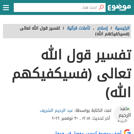
الرئيسية
/
إسلام
،
تأملات قرآنية
/
تفسير قول الله تعالى
(فسيكفيكهم الله)
تفسير قول الله
تعالى (فسيكفيكهم
الله)
عبد الرحيم الشريف
تمت الكتابة بواسطة:
آخر تحديث:
١٢:١٨ ، ٣٠ نوفمبر ٢٠٢٢
أضف موضوع كمصدر مفضل في جوجل