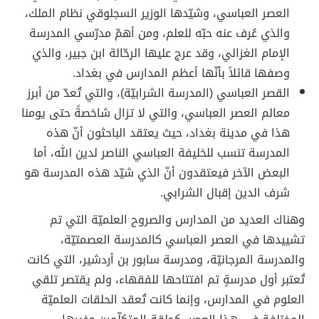
العصر العباسي، وشيّدها الوزير السجلوقي نظام الملك،
والذي عُرف عنه حبّه للعلم، ومن أهمّ مدرّسي المدرسة
الإمام الغزالي، وقد عرج عليها الرحّالة ابن جبير، والذي
وصفها قائلاً بأنّها أعظم المدارس في بغداد.
القصر العباسي (المدرسة الشرابيّة)، والتي تُعدّ من أبرز
معالم العصر العباسي، والتي لا تزال شاخصةً حتى يومنا
هذا في مدينة بغداد، حيث يعتقد الباحثون أنّ هذه
المدرسة تنسب للخليفة العباسي الناصر لدين الله، أما
البعض الآخر فيعتقدون أنّ الذي شيّد هذه المدرسة هو
شرف الدين إقبال الشرابي.
وهناك العديد من المدارس والصروح العلميّة التي تم
تشييدها في العصر العباسي كالمدرسة العصمتيّة،
والمدرسة المرجانيّة، ومدرسة سابور بن أردشير، التي كانت
تُعتبر أول مدرسةٍ تم افتتاحها للفقهاء، ولم يقتصر تلقي
العلوم في المدارس، وإنما كانت تُعقد الحلقات العلميّة