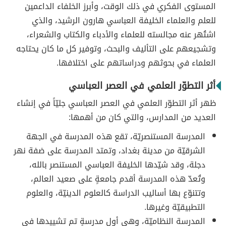
المستوى الفكري في ذلك الوقت، وأبرز الخلفاء الداعمين
للعلم والعلماء الخليفة العباسي هارون الرشيد، والذي
اشتُهر عنه مجالسته للعلماء والأدباء والكتاب والشعراء،
وتشجيعهم على التأليف والبحث، وتوفير كل ما كان يحتاجه
العلماء في بحوثهم ودراساتهم على اختلافها.
أثر التطوّر العلمي في العصر العباسي
ظهر أثر التطوّر العلمي في العصر العباسي جليّاً في إنشاء
العديد من المدارس، والتي كان من أهمها:
المدرسة المستنصريّة، تقع هذه المدرسة في الجهة
الشرقيّة من مدينة بغداد، وتمتد المدرسة على ضفة نهر
دجلة، وقد شيّدها الخليفة العباسي المستنصر بالله،
وتُعدّ هذه المدرسة أقدم جامعةٍ على صعيد العالم،
وتتنوّع بها أساليب الدراسة كالعلوم الدينيّة، والعلوم
التطبيقيّة وغيرها.
المدرسة النظاميّة، وهي أول مدرسةٍ تم تشييدها في