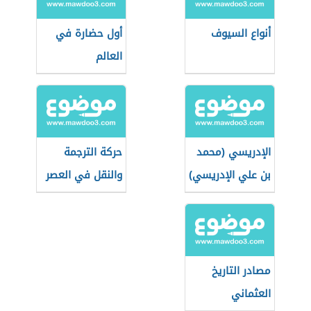
أنواع السيوف
أول حضارة في
العالم
الإدريسي (محمد
حركة الترجمة
بن علي الإدريسي)
والنقل في العصر
العباسي الأول
وأثرها على الفكر
والأدب والثقافة
مصادر التاريخ
العثماني