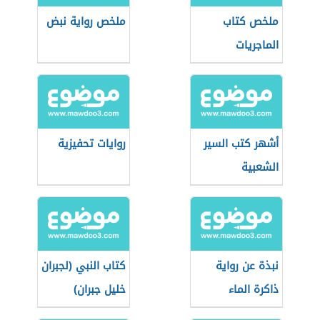
ملخص كتاب
ملخص رواية نبض
الماجريات
أشهر كتب السير
روايات تحفيزية
الشعبية
نبذة عن رواية
كتاب النبي (لجبران
ذاكرة الماء
خليل جبران)