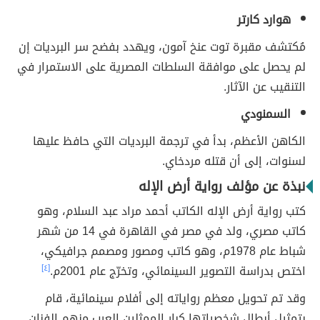
هوارد كارتر
مُكتشف مقبرة توت عنخ آمون، ويهدد بفضح سر البرديات إن
لم يحصل على موافقة السلطات المصرية على الاستمرار في
التنقيب عن الآثار.
السمنودي
الكاهن الأعظم، بدأ في ترجمة البرديات التي حافظ عليها
لسنوات، إلى أن قتله مردخاي.
نبذة عن مؤلف رواية أرض الإله
كتب رواية أرض الإله الكاتب أحمد مراد عبد السلام، وهو
كاتب مصري، ولد في مصر في القاهرة في 14 من شهر
شباط عام 1978م، وهو كاتب ومصور ومصمم جرافيكي،
اختص بدراسة التصوير السينمائي، وتخرّج عام 2001م.
[٤]
وقد تم تحويل معظم رواياته إلى أفلام سينمائية، قام
بتمثيل أبطال شخصياتها كبار الممثلين العرب منهم الفنان