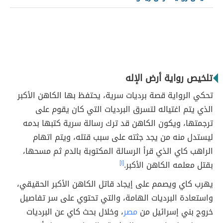
تلخيص رواية أرض الإله
تحكي الرواية قصة برديات سرية، يحتفظ بها الكاهن الأكبر
الذي يتم اغتياله لتسرق البرديات التي كان يقوم على
ترجمتها، ويكون الكاهن قد ترك رسالة سرية كتبها بدمه
ليستدل منه من يجد جثته على سبب قتله، ويتم اتهام
الراهب كاي الذي قرأ الرسالة المكتوبة بالدم ثم مسحها،
بقتل معلمه الكاهن الأكبر.
[١]
يهرب كاي ويصمم على إيجاد قاتل الكاهن الأكبر الحقيقي،
واستعادة البرديات الهامة، والتي تحتوي على سر تفاصيل
خروج بني إسرائيل من
مصر
، وخلال بحث كاي عن البرديات