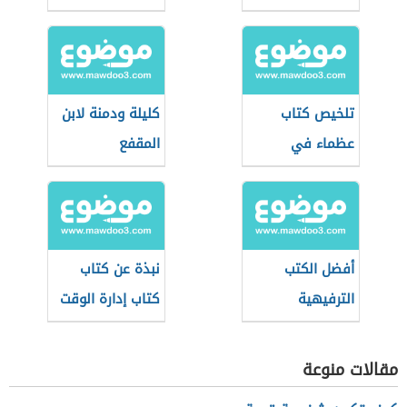
والتشويق
تلخيص كتاب
كليلة ودمنة لابن
عظماء في
المقفع
طفولتهم
أفضل الكتب
نبذة عن كتاب
الترفيهية
كتاب إدارة الوقت
للأطفال
لطارق سويدان
مقالات منوعة