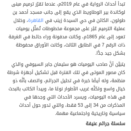
تبدأ أحداث الرواية في عام 2019م، عندما تقرّر ترميم مبنى
لوكاندة بير الوطاويط الذي يقع إلى جانب مسجد أحمد بن
طولون، الكائن في حي السيدة زينب في
القاهرة
، وخلال
عملية الترميم عُثِر على مجموعة مخطوطات تُمثّل يوميات
تعود إلى عام 1865م، وكانت مدفونة وراء حائط في الغرفة
ذات الرقم 7 في الطابق الثالث، وكانت الأوراق محفوظة
بشكل جيد جدًّا.
يتبيَّن أنَّ صاحب اليوميات هو سليمان جابر السيوفي والذي
كان مصور الموتى في تلك الفترة قبل تشكيل أجهزة شرطة
منظمة، وله أيضًا خبرة في تحليل الجرائم، واتصف بأنَّه ذو
خيال واسع ولكنَّه غريب الأطوار نوعًا ما، ويبدأ الكاتب بالبحث
في هذه اليوميات، ويسرد الأحداث التي وجدها في
المذكرات من 34 إلى 53 فقط، والتي تدور حول أحداث
سياسية وتاريخية واجتماعية مهمة.
سلسلة جرائم عنيفة