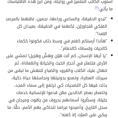
أسلوب الكاتب المتميز في روايته، ومن أبرز هذه الاقتباسات
ما يأتي:
[٣]
"تبدو الحقيقة، والساعي وراءها، نجمين، نظنهما بالمرصد
الفلكي مُتجاورَيْن، لكنهما في الحقيقة، بعيدان كل
البُعد!".
"هأنذا أرسلكم كغنم في وسط ذئاب فكونوا حُكماء
كالحيات وبُسطاء كالحمَام".
"يا أيها الإنسان، كم أنت هيّن وهشّ وهزيل! تمشي على
الأرض فتتعثر في أحجار الخبث والخيانة والمُعاناة، ثم
تنهال عليك الكلاب والقرود والضباع لتنهش ما تبقى من
سيرتك العطرة، وتمحو بدونيتها ونجاستها حياة ذكية،
بذلت فيها كل التضحيات كي ترتفع إلى سماء المجد،
وتتعطر بعطر الخالدين ممّن قدموا للإنسانية خدمات
جليلة، وسطّروا أسماءهم بحروف من ياقوت ومرجان في
سجل التاريخ، وأصبحوا نبراسًا تتحاكى بهم الأمم، حقًّا، ما
يبكي على الميّت إلا كفنه".