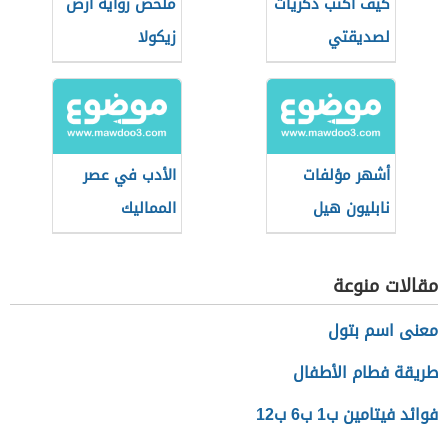
كيف اكتب ذكريات
ملخص رواية أرض
لصديقتي
زيكولا
أشهر مؤلفات
الأدب في عصر
نابليون هيل
المماليك
مقالات منوعة
معنى اسم بتول
طريقة فطام الأطفال
فوائد فيتامين ب1 ب6 ب12