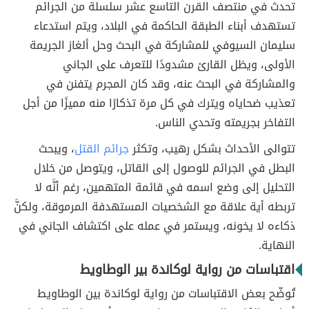
تحدث في منتصف القرن التاسع عشر سلسلة من الجرائم
تستهدف أبناء الطبقة الحاكمة في البلاد، ويتم استدعاء
سليمان السيوفي للمشاركة في البحث وحل ألغاز الجريمة
الأولى، ويظل القارئ مشدودًا للتعرف على الجاني
والمشاركة في البحث عنه، وقد كان المجرم يتفنن في
تعذيب ضحاياه ويترك في كل مرة تذكارًا منه مميزًا من أجل
التفاخر بجريمته وتحدي الناس.
تتوالى الأحداث بشكل رهيب، وتكثر
جرائم القتل
، ويبحث
البطل في الجرائم للوصول إلى القاتل، ويتوصل من خلال
التحليل إلى وضع اسمه في قائمة المتهمين، رغم أنَّه لا
تربطه أية علاقة مع الشخصيات المستهدفة المرموقة، ولكنَّ
ذكاءه لا يخونه، ويستمر في عمله على اكتشاف الجاني في
النهاية.
اقتباسات من رواية لوكاندة بير الوطاويط
تُوضّح بعض الاقتباسات من رواية لوكاندة بين الوطاويط