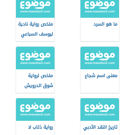
ما هو السرد
ملخص رواية نادية
ليوسف السباعي
معنى اسم شجاع
ملخص لرواية
شوق الدرويش
تاريخ النقد الأدبي
رواية ذئاب لا