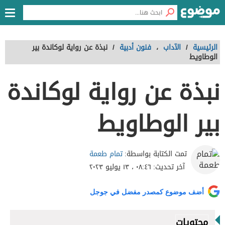
الرئيسية
/
الآداب
،
فنون أدبية
/
نبذة عن رواية لوكاندة بير
الوطاويط
نبذة عن رواية لوكاندة
بير الوطاويط
تمام طعمة
تمت الكتابة بواسطة:
آخر تحديث:
٠٨:٤٦ ، ١٣ يوليو ٢٠٢٣
أضف موضوع كمصدر مفضل في جوجل
محتويات