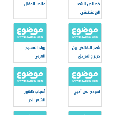
خصائص الشعر
عناصر المقال
الرومنطيقي
شعر النقائض بين
رواد المسرح
جرير والفرزدق
العربي
نموذج نص أدبي
أسباب ظهور
الشعر الحر