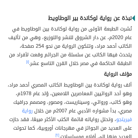
نبذة عن رواية لوكاندة بير الوطاويط
نُشرت الطبعة الأولى من رواية لوكاندة بين الوطاويط في
عام 2020م، عن دار الشروق للنشر والتوزيع، وهي من تأليف
الكاتب أحمد مراد، وتتكون الرواية من نحو 254 صفحة،
يتحدث فيها الكاتب عن سلسلة من الجرائم وقعت لأفراد من
الطبقة الحاكمة في مصر خلال القرن التاسع عشر.
[١]
مؤلف الرواية
ألف رواية لوكاندة بين الوطاويط الكاتب المصري أحمد مراد،
وهو أحد الروائيين المعاصرين اللامعين، وُلد عام 1978م،
وهو كاتب، وروائي، وسيناريست، ومصور، ومصمم جرافيك
مصري، بدأ مشواره الأدبي عام 2007م من خلال
رواية
فيريتجو
، وتحتل رواياته قائمة الكتب الأكثر مبيعًا، فقد حازت
على العديد من الجوائز في مهرجانات أوروبية، كما تحولت
العديد منها إلى أفلام ومسلسلات.
[٢]