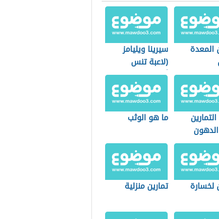
 المعدة
سيرينا ويليامز
(لاعبة تنس
أمريكية)
لتمارين
ما هو الوثب
الدهون
 لخسارة
تمارين منزلية