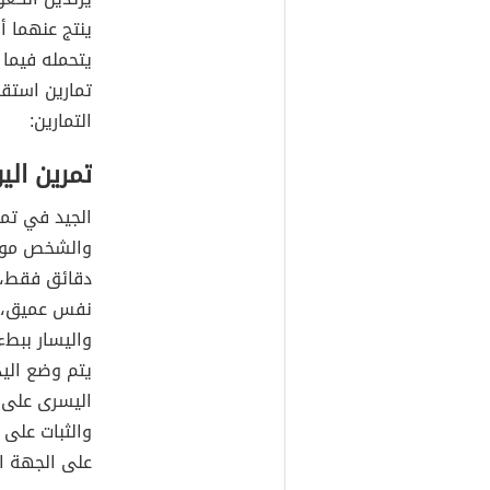
ينتج عنهما أ
يتحمله فيما 
تمارين استق
التمارين:
تمرين اليو
الجيد في تم
والشخص موجو
دقائق فقط،
نفس عميق، و
واليسار ببطء
يتم وضع اليد
اليسرى على 
والثبات على 
على الجهة ا