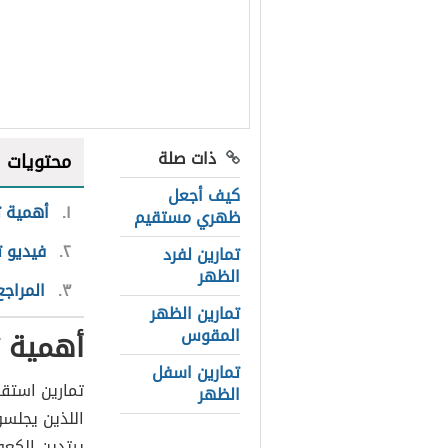
ذات صلة
محتويات
كيف أجعل
١
أهمية ت
ظهري مستقيم
٢
فيديو 
تمارين لفرد
الظهر
٣
المراجع
تمارين الظهر
المقوس
أهمية ت
تمارين اسفل
تمارين استق
الظهر
اللذين يجلسو
يرتدين الكعو