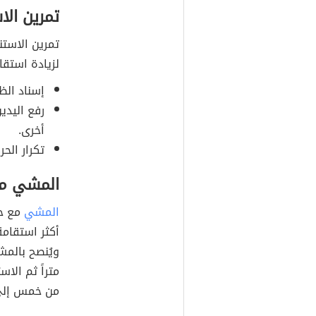
تمرين الا
تمرين الاستن
لزيادة استقا
إسناد الظ
رفع اليدي
أخرى.
تكرار الحر
المشي مع
المشي
مع حم
أكثر استقامة
متراً ثم الا
من خمس إلى 