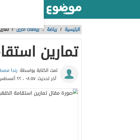
أكبر موقع عربي بالعالم
الرئيسية
/
رياضة
،
رياضات أخرى
/
تماري
تمارين استقا
رندا مص
تمت الكتابة بواسطة:
آخر تحديث:
٠٨:٥٧ ، ٢٢ أغسطس ٢٠١٩