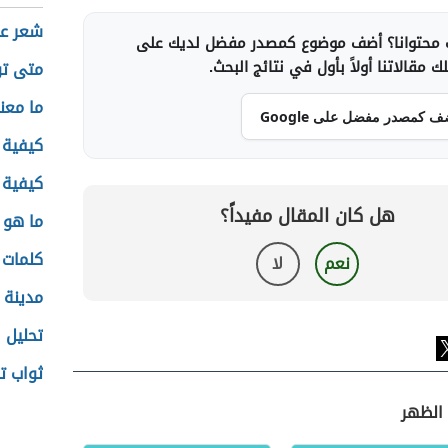
شعر عن
محتوانا؟ أضف موضوع كمصدر مفضل لديك على
 مقالاتنا أولاً بأول في نتائج البحث.
متى تو
ما معن
ف كمصدر مفضل على Google
كيفية 
كيفية ز
هل كان المقال مفيداً؟
ما هو 
كلمات 
نعم
لا
مدينة 
تحليل ا
ثواب ت
 الظهر