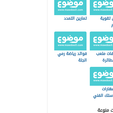
 تقوية
تمارين التمدد
ات ملعب
فوائد رياضة رمي
طائرة
الجلة
ئية
هارات
استك الفني
ت منوعة