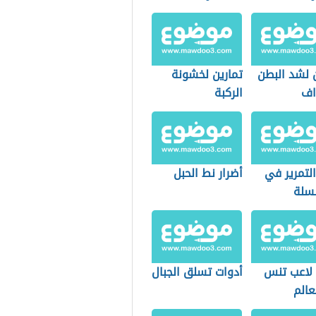
ن لشد البطن
تمارين لخشونة
اف
الركبة
التمرير في
أضرار نط الحبل
لسلة
لاعب تنس
أدوات تسلق الجبال
عالم