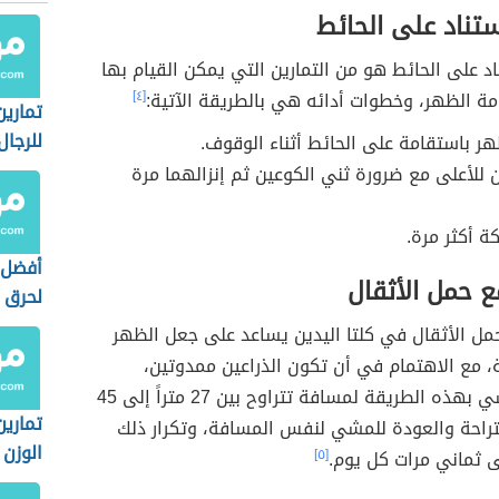
ستناد على الحائط
اد على الحائط هو من التمارين التي يمكن القيام بها
مة الظهر، وخطوات أدائه هي بالطريقة الآتية:
[٤]
تمارين
للرجال
هر باستقامة على الحائط أثناء الوقوف.
ن للأعلى مع ضرورة ثني الكوعين ثم إنزالهما مرة
كة أكثر مرة.
أفضل ا
 حمل الأثقال
لحرق 
ل الأثقال في كلتا اليدين يساعد على جعل الظهر
، مع الاهتمام في أن تكون الذراعين ممدوتين،
ويُنصح بالمشي بهذه الطريقة لمسافة تتراوح بين 27 متراً إلى 45
تمارين
ستراحة والعودة للمشي لنفس المسافة، وتكرار ذلك
الوزن
ثماني مرات كل يوم.
[٥]