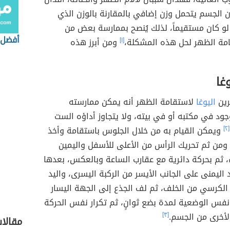
ن الجسم يتحمل وزن إضافي بالمقارنة بالوزن الذي
لو كان مستقيماً، لذلك يُنصح بممارسة بعض من
أفضل 
امة الظهر لحل هذه المشكلة،
[١]
ومن أبرز هذه
غا
رين
اليوغا
لاستقامة الظهر أنه يمكن ممارسته
د في مكتبه أو في بيته، ولا يتجاوز أداؤه الست
[٢]
ويمكن القيام به من خلال الجلوس باستقامة وأخذ
من ثم تحريك الرأس من الأعلى للأسفل واليمين
، ثم بحركة دائرية مع عقارب الساعة وبالعكس، بعدها
 اليمنى على الجانب الأيسر من الركبة اليسرى، واليد
الكرسي من الخلف، ثم لف الجذع إلى الجهة اليسار
نفس الوضعية لمدة بضع ثوانٍ، ثم تكرار نفس الحركة
لأخرى من الجسم.
[٣]
مقالا