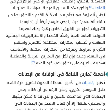
الجسدية للاعبين، واختلاف أعمارهم، أو حتى مراكزهم في
الملعب
،
[٢]
ولكن هذه التمارين الفردية لهؤلاء اللاعبين لا
تُعني أنه يُمكنهم تعلُم مهارات كرة القدم والتطوُر بها من
تلقاء أنفسهم؛ حيث يتوجب عليهم أيضاً أن يُمارسوا
التدريبات كجزءٍ من الفريق الخاص بهم؛ وذلك لمعرفة
القواعد العامة للعبة وتعلُم الخطط والاستراتيجيات الجماعية
المهمة واكتساب المهارات المختلفة؛ كالتمرير واستلام
الكرة والمراوغة وغيرها من المهارات المهمة والأساسية
في اللعبة، وعليه فإن لكل من التمارين الفردية والجماعية
أهميته الكبيرة على تطوُر لاعب كرة القدم.
[٣]
أهمية تمارين اللياقة في الوقاية من الإصابات
تُعتبر
الإصابات
من الأمور الممكنة الحدوث للاعبين كرة القدم
خلال الموسم الكروي، وعلى الرغم من أن هناك بعض
الإصابات التي قد تحدث للاعبين والتي قد لا يُمكن تجنُبها
والسيطرة عليها؛ إلا أن هناك العديد من الإصابات التي