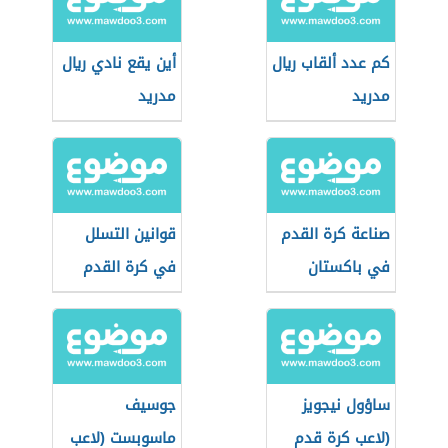
كم عدد ألقاب ريال
أين يقع نادي ريال
مدريد
مدريد
صناعة كرة القدم
قوانين التسلل
في باكستان
في كرة القدم
ساؤول نيجويز
جوسيف
(لاعب كرة قدم
ماسوبست (لاعب