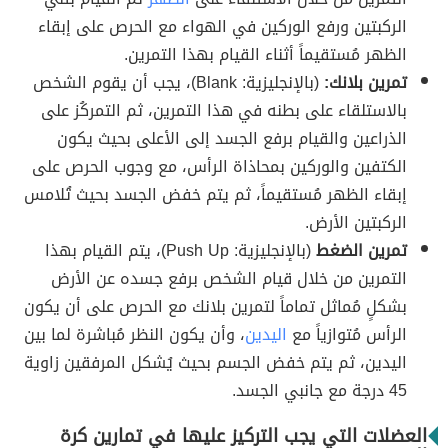
الركبتين ورفع الوركين في الهواء مع الحرص على إبقاء
الظهر مُستقيماً أثناء القيام بهذا التمرين.
تمرين بلانك:
(بالإنجليزية: Blank)، يجب أن يقوم الشخص
بالاستلقاء على بطنه في هذا التمرين، ثم التمركُز على
الذراعين والقيام برفع الجسد إلى الأعلى بحيث يكون
الكتفين والوركين بمحاذاة الرأس، مع وجوب الحرص على
إبقاء الظهر مُستقيماً، ثم يتم خفض الجسد بحيث تُلامس
الركبتين الأرض.
تمرين الضغط
(بالإنجليزية: Push Up)، يتم القيام بهذا
التمرين من خلال قيام الشخص برفع جسده عن الأرض
بشكلٍ مُماثل تماماً لتمرين بلانك مع الحرص على أن يكون
الرأس مُتوازياً مع
اليدين
، وأن يكون النظر مُباشرة لما بين
اليدين، ثم يتم خفض الجسم بحيث يُشكل المرفقين زاوية
45 درجة مع جانبي الجسد.
العضلات التي يجب التركيز عليها في تمارين كرة