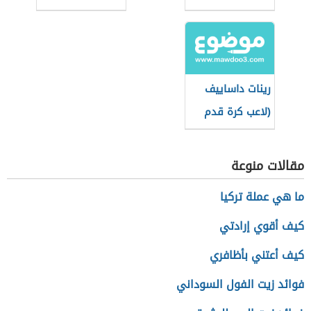
إسباني)
كرة قدم تشيكي)
رينات داساييف
(لاعب كرة قدم
روسي)
مقالات منوعة
ما هي عملة تركيا
كيف أقوي إرادتي
كيف أعتني بأظافري
فوائد زيت الفول السوداني