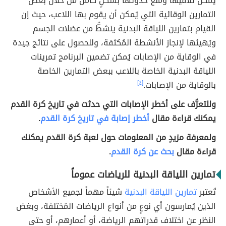
يُمكن تلافيها ومنع حدوثها بشكلٍ كامل من خلال بعض
التمارين الوقائية التي يُمكن أن يقوم بها اللاعب، حيث إن
القيام بتمارين اللياقة البدنية ينشطُّ من عضلات الجسم
ويُهيئها لإنجاز الأنشطة المُكثفة، وللحصول على نتائج جيدة
في الوقاية من الإصابات يُمكن تضمين البرنامج تمرينات
اللياقة البدنية الخاصة باللاعب ببعض التمارين الخاصة
بالوقاية من الإصابات.
[٤]
وللتعرُّف على أخطر الإصابات التي حدثت في تاريخ كرة القدم
يمكنك قراءة مقال
أخطر إصابة في تاريخ كرة القدم
.
ولمعرفة مزيدٍ من المعلومات حول لعبة كرة القدم يمكنك
قراءة مقال
بحث عن كرة القدم
.
تمارين اللياقة البدنية للرياضات عموماً
تُعتبر
تمارين اللياقة البدنية
شيئاً مهماً لجميع الأشخاص
الذين يُمارسون أي نوعٍ من أنواع الرياضات المُختلفة، وبغض
النظر عن اختلاف قدراتهم الرياضة، أو أعمارهم، أو حتى