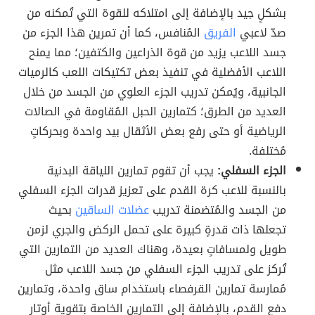
بشكلٍ جيد بالإضافة إلى امتلاكه للقوة التي تُمكنه من
صدّ لاعبي
الفريق
المُنافس، كما أن تمرين هذا الجزء من
جسد اللاعب يزيد من قوة الذراعين والكتفين؛ مما يمنح
اللاعب الأفضلية في تنفيذ بعض تكتيكات اللعب كالرميات
الجانبية، ويُمكن تدريب الجزء العلوي من الجسد من خلال
العديد من الطرق؛ كتمارين الحبل المُقاومة في الصالات
الرياضية أو حتى رفع بعض الأثقال بيد واحدة وبحركاتٍ
مُختلفة.
الجزء السفلي:
يجب أن تقوم تمارين اللياقة البدنية
بالنسبة للاعب كرة القدم على تعزيز قدرات الجزء السفلي
من الجسد والمُتضمنة تدريب
عضلات الساقين
بحيث
تجعلها ذات قدرةٍ كبيرة على تحمل الركض والجري لزمن
طويل ولمسافاتٍ بعيدة، وهناك العديد من التمارين التي
تُركز على تدريب الجزء السفلي من جسد اللاعب مثل
مُمارسة تمارين القرفصاء باستخدام ساق واحدة، وتمارين
دفع القدم، بالإضافة إلى التمارين الخاصة بتقوية أوتار