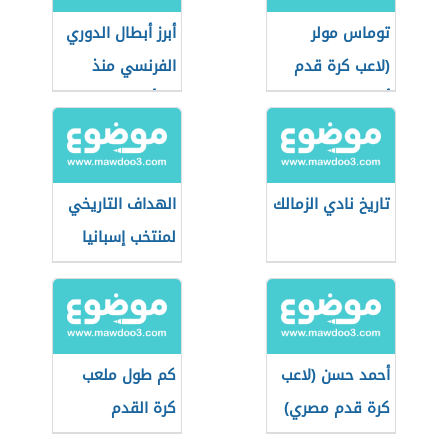
توماس مولر
أبرز أبطال الدوري
(لاعب كرة قدم
الفرنسي منذ
ألماني)
نشأته
تاريخ نادي الزمالك
الهداف التاريخي
لمنتخب إسبانيا
أحمد حسن (لاعب
كم طول ملعب
كرة قدم مصري)
كرة القدم