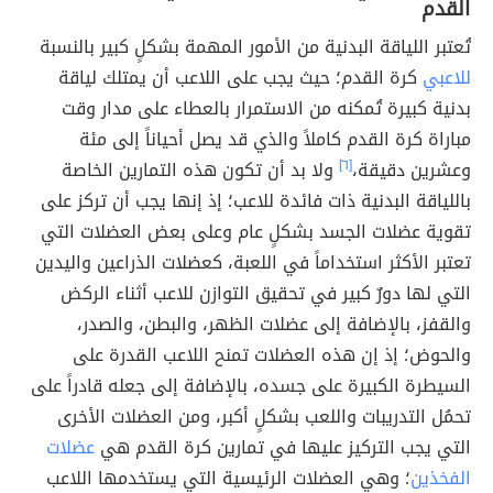
القدم
تُعتبر اللياقة البدنية من الأمور المهمة بشكلٍ كبير بالنسبة
للاعبي
كرة القدم؛ حيث يجب على اللاعب أن يمتلك لياقة
بدنية كبيرة تُمكنه من الاستمرار بالعطاء على مدار وقت
مباراة كرة القدم كاملاً والذي قد يصل أحياناً إلى مئة
وعشرين دقيقة،
[٦]
ولا بد أن تكون هذه التمارين الخاصة
باللياقة البدنية ذات فائدة للاعب؛ إذ إنها يجب أن تركز على
تقوية عضلات الجسد بشكلٍ عام وعلى بعض العضلات التي
تعتبر الأكثر استخداماً في اللعبة، كعضلات الذراعين واليدين
التي لها دورٌ كبير في تحقيق التوازن للاعب أثناء الركض
والقفز، بالإضافة إلى عضلات الظهر، والبطن، والصدر،
والحوض؛ إذ إن هذه العضلات تمنح اللاعب القدرة على
السيطرة الكبيرة على جسده، بالإضافة إلى جعله قادراً على
تحمُل التدريبات واللعب بشكلٍ أكبر، ومن العضلات الأخرى
التي يجب التركيز عليها في تمارين كرة القدم هي
عضلات
الفخذين
؛ وهي العضلات الرئيسية التي يستخدمها اللاعب