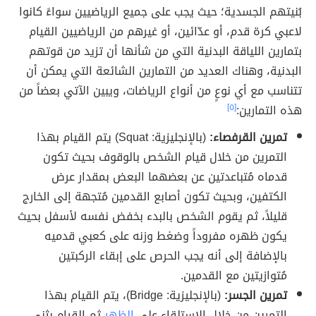
بُنيتهم الجسدية؛ حيث يجب على جميع الرياضيين سواءً كانوا
لاعبي كرة قدم، أو عدّائين، أو غيرهم من الرياضيين القيام
بتمارين اللياقة البدنية التي من شأنها أن تزيد من قوتهم
البدنية، وهناك العديد من التمارين الشائعة التي يمكن أن
تتناسب مع أي نوعٍ من أنواع الرياضات، ويبين الآتي بعضاً من
هذه التمارين:
[٥]
تمرين القرفصاء:
(بالإنجليزية: Squat) يتم القيام بهذا
التمرين من خلال قيام الشخص بالوقوف بحيث تكون
قدماه مُتباعدتين عن بعضهما البعض بمقدار عرض
الكتفين، وبحيث تكون أصابع القدمين مُتجهة إلى الخارج
قليلاً، ثم يقوم الشخص بالبدء بخفض نفسه لأسفل بحيث
يكون ظهره مفروداً وضغط وزنه على كعبي قدميه
بالإضافة إلى أنه يجب الحرص على إبقاء الركبتين
مُتوازيتين مع القدمين.
تمرين الجسر:
(بالإنجليزية: Bridge)، يتم القيام بهذا
التمرين من خلال الاستلقاء على
الظهر
ثم القيام بثني