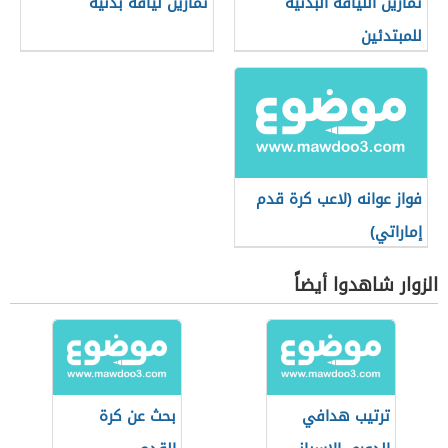
تمارين اللياقة البدنية
تمارين لياقة بدنية
للمبتدئين
فواز عوانه (لاعب كرة قدم
إماراتي)
الزوار شاهدوا أيضاً
ترتيب هدافي
بحث عن كرة