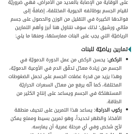
على الوقاية من الإصابة بالعديد من الأمراض، فهي ضروريّة
لقيام الجسم بوظائفه الحيوية المختلفة، إضافةً إلى
فوائدها الكبيرة في التقليل من الوزن والحصول على جسم
مثالي ورشيق؛ لذلك سوف نتناول هنا أبرز وأهم التمارين
الرياضيّة التي يجب على البنات ممارستها، ومنها ما يلي:
تمارين رياضيّة للبنات
الركض:
يحسن الركض من عمل الدورة الدمويّة في
الجسم من زيادة معدّل تدفّق الدم في الأوعية الدمويّة،
وهذا يزيد من قدرة عضلات الجسم على تحمل الضغوطات
المختلفة، كما أنّه يرفع من معدّل السعرات الحراريّة
المستهلكة في الجسم ويساعد على إنتاج الكثير من
الطاقة.
ركوب الدراجة:
يساعد هذا التمرين على تنحيف منطقة
الأفخاذ والظهر تحديداً، وهو تمرين بسيط وممتع يمكن
لأيّ شخص وفي أي مرحلة عمرية أن يمارسه.