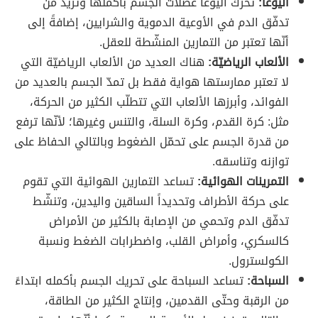
اليوغا:
تحرّك اليوغا عضلات الجسم بأكملها وتزيد من
تدفّق الدم في الأوعية الدموية والشرايين، إضافةً إلى
أنّها تعتبر من التمارين المنشّطة للعقل.
الألعاب الرياضيّة:
هناك العديد من الألعاب الرياضيّة التي
لا تعتبر ممارستها هواية فقط بل تمدّ الجسم بالعديد من
الفوائد، وأبرزها الألعاب التي تتطلّب الكثير من الحركة،
مثل: كرة القدم، وكرة السلة، والتنس وغيرها؛ لأنّها ترفع
من قدرة الجسم على تحمّل الضغوط وبالتالي الحفاظ على
توازنه وتناسقه.
التمرينات الهوائية:
تساعد التمارين الهوائية التي تقوم
على حركة الأطراف وتحديداً الساقين واليدين، وتنشّط
تدفّق الدم وتحمي من الإصابة بالكثير من الأمراض
كالسكري، وأمراض القلب، واضطرابات الضغط ونسبة
الكولسترول.
السباحة:
تساعد السباحة على تحريك الجسم بأكمله ابتداءً
من الرقبة وحتّى القدمين، وإنتاج الكثير من الطاقة،