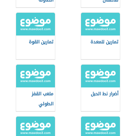
للأطفال
الطاولة
تمارين للمعدة
تمارين القوة
أضرار نط الحبل
ملعب القفز
الطولي