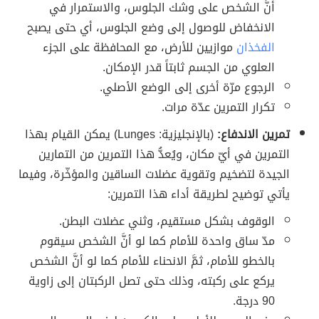
أنَّ الشخص على وشك الجلوس، والاستمرار في
الانخفاض للوصول إلى وضع الجلوس، أي حتى يصبح
الفخذان
موازيين للأرض، مع المحافظة على الجزء
العلوي من الجسم ثابتاً قدر الإمكان.
الرجوع مرّة أخرى إلى الوضع الأصلي.
تكرار التمرين عدّة مرات.
تمرين الاندفاع:
(بالإنجليزية: Lunges) يمكن القيام بهذا
التمرين في أيّ مكان، ويُعدُّ هذا التمرين من التمارين
الجيدة لتضخيم وتقوية عضلات الساقين والمؤخّرة، وفيما
يأتي توضيح لطريقة أداء هذا التمرين:
الوقوف بشكل مستقيم، وثني عضلات البطن.
مدّ ساق واحدة للأمام كما لو أنَّ الشخص سيقوم
بالخطو للأمام، ثمَّ الانحناء للأمام كما لو أنَّ الشخص
يركع على ركبته، وذلك حتى تصل الركبتان إلى زاوية
90 درجة.