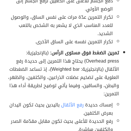
دفع الجسم للأعلى على الكعبين لرفع الجسم إلى
الوضع الأولي.
تكرار التمرين عدّة مرات على نفس الساق، والوصول
للعدد المناسب الذي لا يشعر به الشخص بالتعب
الشديد.
تكرار التمرين نفسه على الساق الأخرى.
تمرين الضغط فوق مستوى الرأس:
(بالإنجليزية:
Overhead press) يحتاج هذا التمرين إلى حديدة رفع
الأثقال (بالإنجليزية: Weighted bar)، إذ تساعد الضغطات
العلوية على تضخيم عضلات الذراعين، والكتفين، والظهر،
والبطن، والساقين، وفيما يأتي توضيح لطريقة أداء هذا
التمرين:
إمساك حديدة
رفع الأثقال
باليدين بحيث تكون اليدان
بعرض الكتفين.
رفع الحديدة للأعلى بحيث تكون مقابل مقدّمة الصدر
والكتفين مباشرة.