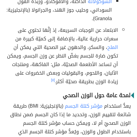
الشوكولاتة
الداكنة، والأفوكادو، وزبدة الفول
السوداني، وحليب جوز الهند، والجرانولا (بالإنجليزية:
Granola).
الابتعاد عن الوجبات السريعة، إذ إنَّها تحتوي على
سعرات حرارية عالية، بالإضافة إلى كميّة كبيرة من
الملح
، والسكر، والدهون غير الصحية التي يمكن أن
تكون ضارة للجسم بغضّ النظر عن وزن الجسم، ويمكن
أن تساعد الأطعمة الصحيّة، مثل: الفاكهة، ومنتجات
الألبان، واللحوم، والبقوليات وبعض الخضروات على
زيادة الوزن بطريقة صحيّة أكثر.
[٧]
لمحة عامة حول الوزن الصحي
يعدُّ استخدام
مؤشر كتلة الجسم
(بالإنجليزية: BMI) طريقة
شائعة لتقييم الوزن، وتحديد ما إذا كان الجسم ضمن نطاق
الوزن الصحيّ أم لا، ويمكن حساب مؤشر كتلة الجسم
باستخدام الطول والوزن، ويُعدُّ مؤشر كتلة الجسم الذي