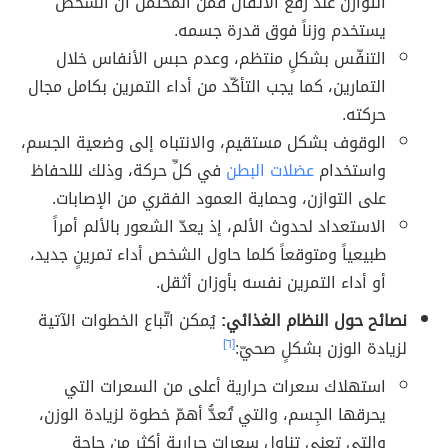
التوازن عند رفع الأثقال فمن المحتمل أنَّ الشخص
يستخدم وزناً فوق قدرة جسمه.
التنفّس بشكلٍ منتظم، وعدم حبس الأنفاس خلال
التمارين، كما يجب التأكّد من أداء التمرين بكامل مجال
حركته.
الوقوف بشكل مستقيم، والانتباه إلى وضعية الجسم،
واستخدام
عضلات البطن
في كلِّ حركة، وذلك لللحفاظ
على التوازن، وحماية العمود الفقري من الإصابات.
الاستعداد لحدوث الألم، إذ يعدّ الشعور بالألم أمراً
طبيعياً ومتوقعاً كلما حاول الشخص أداء تمرينٍ جديد،
أو أداء التمرين نفسه بأوزان أثقل.
نصائح حول النظام الغذائي:
يُمكن اتّباع الخطوات الآتية
لزيادة الوزن بشكلٍ صحيّ:
[٦]
استهلاك سعرات حرارية أعلى من السعرات التي
يحرقها الجِسم، والتي تُعدُّ أهمّ خطوة لزيادة الوزن،
والتي تعني تناول سعرات حرارية أكثر من حاجة