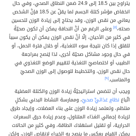
يتراوح بين 18.5 إلى 24.9 ضمن النطاق الصحي، وفي حال
انخفاض مؤشر كتلة الجسم لما يقلّ عن 18.5 فإنَّ الشخص
يعاني من نقص الوزن، وقد يحتاج إلى زيادة الوزن لتحسين
صحته،
[٨]
وعلى الرغم من أنَّ النحافة يمكن أن تكون صحيّةً
في كثيرٍ من الأحيان، إلّا أنَّ نقص الوزن يمكن أن يكون سبباً
للقلق إذا كان نتيجة سوء التغذية، أو خلال فترة الحمل، أو
في حال وجود مشاكل صحيّة أخرى، لذا يُنصح بمراجعة
الطبيب أو اختصاصيّ التغذية لتقييم الوضع التغذوي في
حال نقص الوزن، والتخطيط للوصول إلى الوزن الصحيّ
والمناسب.
[٩]
ويجب أن تتضمن استراتيجيّةُ زيادة الوزن والكتلة العضلية
اتّباعَ
نظامٍ غذائيٍّ صحيّ
، وممارسة النشاط البدني بشكلٍ
منتظم، وتعتمد زيادة الوزن على بناء العضلات، وإيجاد طرق
لزيادة إجمالي الغذاء المتناول، وعدم زيادة حرق السعرات
الحرارية، أو تقليل استهلاك الطاقة، وفي كثيرٍ من الحالات
يمكن القيام بعكس ما ينصح به الخبراء لإنقاص الوزن، ولكن