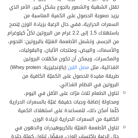
تقلل الشهية والشعور بالجوع بشكلٍ كبير، الأمر الذي
يزيد صعوبة الحصول على الكمية المناسبة من
السعرات الحرارية، ففي حال الرغبة بزيادة الوزن يُنصح
باستهلاك 1.5 إلى 2.2 غرام من البروتين لكلِّ كيلوغرام
من الجسم، وتشمل الأطعمة الغنيّة بالبروتين: اللحوم،
والأسماك، والبيض، ومنتجات الألبان، والبقوليات،
والمكسرات، ويمكن أن تكون مكمّلات البروتين
الغذائية، مثل
مصل اللبن
(بالإنجليزية: Whey protein)
طريقة مفيدة للحصول على الكميّة الكافية من
البروتين في النظام الغذائي.
تناول الطعام ثلاث مرّات على الأقل في اليوم،
ومحاولة إضافة وجبات خفيفة غنيّة بالسعرات الحرارية
كلّما أمكن ذلك، للمساعدة على استهلاك الكمية
الكافية من السعرات الحرارية لزيادة الوزن.
تناول الأطعمة الغنيّة بالكربوهيدرات والدهون في
حال الرغبة باكتساب الوزن، ويفضّل تناول كميّة جيّدة