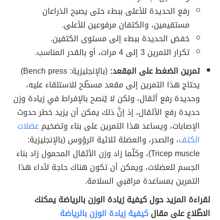
رفع الحديدة للأعلى ببطء حتى يصبح الذراعان
مستقيمين، والكتفان مرفوعين للأعلى.
خفض الحديدة ببطء إلى مستوى الكتفين.
تكرار التمرين 3 إلى 4 مرات، أو بالقدر المناسب.
تمرين الضغط على المِقعد:
(بالإنجليزية: Bench press)
يحتاج هذا التمرين إلى مقعد مسطّح للاستلقاء عليه،
وحديدة رفع أثقال، ولكن لا يُنصح بالإفراط في زيادة وزن
حديدة رفع الأثقال، إذ إنَّ ذلك يمكن أن يزيد خطر حدوث
الإصابات، ويساعد هذا التمرين على بناء وتضخيم
عضلات
الكتف
، والصدر، والعضلة ثلاثية الرؤوس (بالإنجليزية:
Tricep muscle)، وكلّما زاد وزن الأثقال المحمول زاد بناء
الجسم للعضلات، ويمكن أن تكون هناك حاجة لأداء هذا
التمرين بمساعدة مراقبي السلامة.
لقراءة المزيد حول كيفية زيادة الوزن بالرياضة يمكنك
الاطّلاع على مقال
كيفية زيادة الوزن بالرياضة