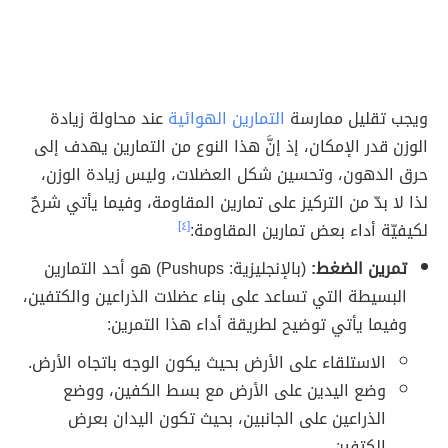
ويجب تقليل ممارسة
التمارين الهوائية
عند محاولة زيادة
الوزن قدر الإمكان، إذ إنَّ هذا النوع من التمارين يهدف إلى
حرق الدهون، وتحسين شكل العضلات، وليس زيادة الوزن،
لذا لا بدّ من التركيز على تمارين المقاومة، وفيما يأتي شرحٌ
لكيفيّة أداء بعض تمارين المقاومة:
[٤]
تمرين الضغط:
(بالإنجليزية: Pushups) هو أحد التمارين
البسيطة التي تساعد على بناء عضلات الذراعين والكتفين،
وفيما يأتي توضيح لطريقة أداء هذا التمرين:
الاستلقاء على الأرض بحيث يكون الوجه باتجاه الأرض.
وضع اليدين على الأرض مع بسط الكفين، ووضع
الذراعين على الجانبين، بحيث تكون اليدان بعرض
الكتفين.