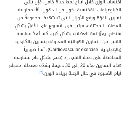
اكتساب الوزن خلال اتّباع نمط حياة خامل، فإنَّ ثُلثي
الكيلوغرامات المُكتسبة يكون من الدهون، أمَّا ممارسة
تمارين القوّة ورفع الأوزان التي تستهدف مجموعةً من
العضلات المختلفة، مرتين في الأسبوع على الأقلّ بشكلٍ
منتظم، يعزّز نموّ العضلات بشكلٍ كبير، كما تُعدُّ ممارسة
القليل من التمارين الهوائيّة المعروفة بتمارين بالكارديو
(بالإنجليزية: Cardiovascular exercise)، أمراً ضرورياً
للمحافظة على صحة القلب، إذ يُنصح بشكلٍ عام بممارسة
هذه التمارين مدّة 20 إلى 30 دقيقة بشدّة معتدلة، معظم
أيام الأسبوع في حال الرغبة بزيادة الوزن.
[٣]