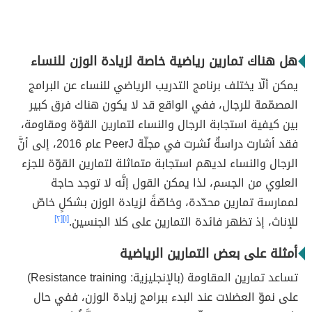
هل هناك تمارين رياضية خاصة لزيادة الوزن للنساء
يمكن ألّا يختلف برنامج التدريب الرياضي للنساء عن البرامج
المصمّمة للرجال، ففي الواقع قد لا يكون هناك فرق كبير
بين كيفية استجابة الرجال والنساء لتمارين القوّة ومقاومة،
فقد أشارت دراسةٌ نُشرت في مجلّة PeerJ عام 2016، إلى أنَّ
الرجال والنساء لديهم استجابة متماثلة لتمارين القوّة للجزء
العلوي من الجسم، لذا يمكن القول إنَّه لا توجد حاجة
لممارسة تمارين محدّدة، وخاصّةً لزيادة الوزن بشكلٍ خاصّ
للإناث، إذ تظهر فائدة التمارين على كلا الجنسين.
[١]
[٢]
أمثلة على بعض التمارين الرياضية
تساعد تمارين المقاومة (بالإنجليزية: Resistance training)
على نموّ العضلات عند البدء ببرامج زيادة الوزن، ففي حال