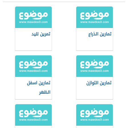
تمارين الذراع
تمرين لليد
تمارين التوازن
تمارين اسفل
الظهر