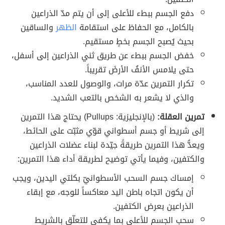
دفع الجسم ببطء للأعلى إلى أن يتم مدّ الذراعين
بالكامل، مع الحفاظ على استقامة
الظهر
والساقين
بحيث يُصبح الجسم بخطٍ مستقيم.
خفض الجسم ببطء عن طريق ثني الذراعين إلى أسفل،
حتى يلامس الأنفُ الأرضَ تقريباً.
تكرار التمرين عدّة مرات، والوصول للعدد المناسب،
والذي لا يشعر به الشخص بالتعب الشديد.
تمرين العقلة:
(بالإنجليزية: Pullups) يحتاج هذا التمرين
إلى شريط أو جسم أسطواني قوّي مثبّت على الحائط،
ويعدُّ هذا التمرين طريقةً جيّدة لبناء عضلات الذراعين
والكتفين، وفيما يأتي توضيح لطريقة أداء هذا التمرين:
إمساك جسم السحب الأسطوانيّ بكلتي اليدين، ويجب
أن يكون اتجاه باطن اليد معاكساً للوجه، مع إبقاء
الذراعين بعرض الكتفين.
سحب الجسم للأعلى بما يكفي للتعلّق بالشريط