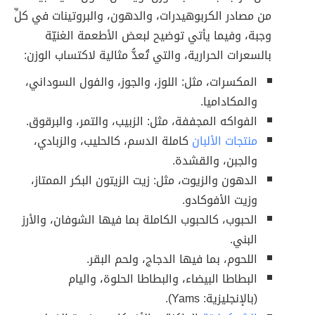
من مصادر الكربوهيدرات، والدهون، والبروتينات في كلِّ
وجبة، وفيما يأتي توضيح لبعض الأطعمة الغنيّة
بالسعرات الحرارية، والتي تُعدُّ مثالية لاكتساب الوزن:
المكسرات، مثل: اللوز، والجوز، والفول السوداني،
والمكاداميا.
الفواكه المجففة، مثل: الزبيب، والتمر، والبرقوق.
منتجات الألبان
كاملة الدسم، كالحليب، والزبادي،
والجبن، والقشدة.
الدهون والزيوت، مثل: زيت الزيتون البكر الممتاز،
وزيت الأفوكادو.
الحبوب، كالحبوب الكاملة بما فيها الشوفان، والأرز
البني.
اللحوم، بما فيها الدجاج، ولحم البقر.
البطاطا البيضاء، والبطاطا الحلوة، واليام
(بالإنجليزية: Yams).