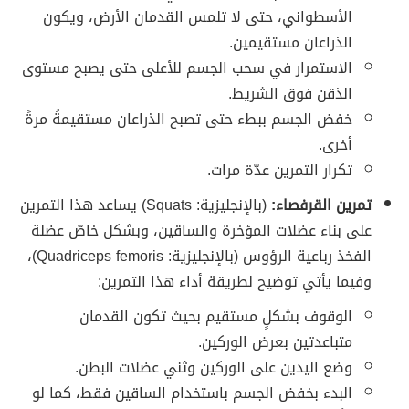
الأسطواني، حتى لا تلمس القدمان الأرض، ويكون
الذراعان مستقيمين.
الاستمرار في سحب الجسم للأعلى حتى يصبح مستوى
الذقن فوق الشريط.
خفض الجسم ببطء حتى تصبح الذراعان مستقيمةً مرةً
أخرى.
تكرار التمرين عدّة مرات.
تمرين القرفصاء:
(بالإنجليزية: Squats) يساعد هذا التمرين
على بناء عضلات المؤخرة والساقين، وبشكل خاصّ عضلة
الفخذ رباعية الرؤوس (بالإنجليزية: Quadriceps femoris)،
وفيما يأتي توضيح لطريقة أداء هذا التمرين:
الوقوف بشكلٍ مستقيم بحيث تكون القدمان
متباعدتين بعرض الوركين.
وضع اليدين على الوركين وثني عضلات البطن.
البدء بخفض الجسم باستخدام الساقين فقط، كما لو