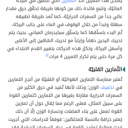
يُشكّل هذا التمرين أحد
التمارين
التي تتطبّق في البركة
المائيّة، وتنبع فائدة ذلك من كونها طريقة تحقّق حرق مقدار
عالي جداً من السعرات الحراريّة، كما تُعد طريقة تطبيقه
سهلة وتبدأ من خلال الوقوف في الماء على جانب البركة،
ثُم البدء بتسلّقها كما يتسلّق سبايدرمان المباني، بحيث يتم
تحريك اليدين ذهاباً وإياباً مع تحريك السّاقين إلى الأعلى
وأسفل البركة، وتكرّر هذه الحركات بتغيير القدم الابتداء في
كل مرة حتى يتم تكرار التمرين 4 مرات.
[١]
التّمارين القلبيّة
تُعتبر ممارسة التمارين الهوائيّة أو القلبيّة من أنجح التمارين
في
تخفيف
الوزن؛ وذلك لأنها تُفيد في حرق الكثير من
السعرات الحرارية مقارنة بغيرها من التمارين كتمارين القوة
على سبيل المثال، فعلى الرغم مما يُقال حول أن تمارين
القوة تعمل على بناء العضلات وخسارة الوزن إلّا أن ذلك
يُعتبر خرافة بالنسبة للمختصّين؛ فوفقاً للدراسات التي أجريت
لبحث فعالية تمارين القوة في حرق السعرات الحرارية فقد