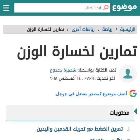
الرئيسية
/
رياضة
،
رياضات أخرى
/
تمارين لخسارة الوزن
تمارين لخسارة الوزن
شهيرة دعدوع
تمت الكتابة بواسطة:
آخر تحديث:
٠٧:٠٩ ، ١٤ أغسطس ٢٠١٨
أضف موضوع كمصدر مفضل في جوجل
محتويات
١
تمرين الضغط مع تحريك القدمين واليدين