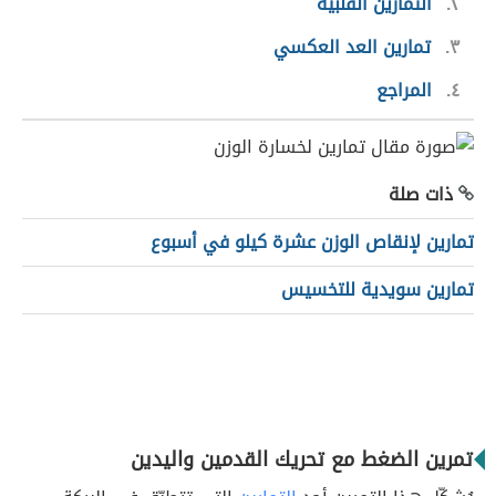
٢
التّمارين القلبيّة
٣
تمارين العد العكسي
٤
المراجع
ذات صلة
تمارين لإنقاص الوزن عشرة كيلو في أسبوع
تمارين سويدية للتخسيس
تمرين الضغط مع تحريك القدمين واليدين