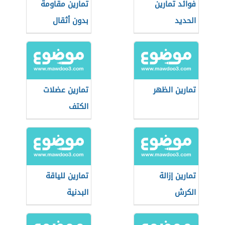
فوائد تمارين
تمارين مقاومة
الحديد
بدون أثقال
تمارين الظهر
تمارين عضلات
الكتف
تمارين إزالة
تمارين للياقة
الكرش
البدنية