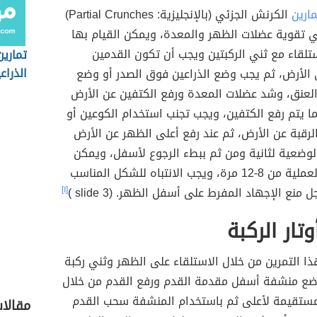
مارين
الكرنش الجزئي (بالإنجليزية: Partial Crunches)
 تقوية عضلات الظهر والمعدة، ويمكن القيام بها
تلقاء مع ثني الركبتين ويجب أن تكون القدمين
تمارين
الذراع
الأرض، ثم يجب وضع الذراعين فوق الصدر أو وضع
العنق، وشد عضلات المعدة ورفع الكتفين عن الأرض
ا يتم رفع الكتفين، ويجب تجنب استخدام الكوعين أو
الرقبة عن الأرض، ثم عند رفع أعلى الظهر عن الأرض
وضعية لثانية ومن ثم ببطء الرجوع لأسفل، ويمكن
تكرار نفس العملية من 8-12 مرة، ويجب الانتباه للشكل المناسب
منع الإجهاد المفرط على أسفل الظهر. (slide 3 )
[١]
تار الركبة
ذا التمرين من خلال الاستلقاء على الظهر وثني ركبة
ضع منشفة أسفل مقدمة القدم ورفع القدم من خلال
مستقيمة لأعلى ثم باستخدام المنشفة سحب القدم
مقالا