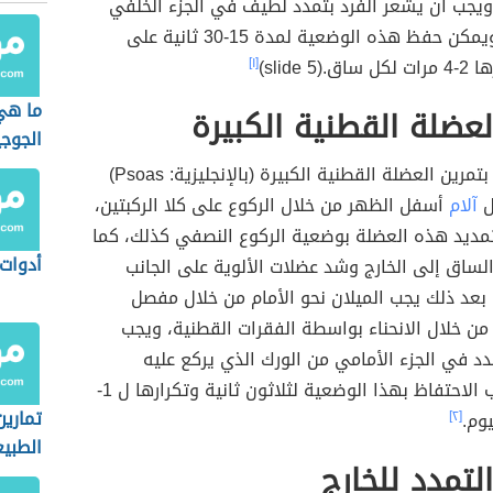
ويجب أن يشعر الفرد بتمدد لطيف في الجزء الخلفي
من الساق، ويمكن حفظ هذه الوضعية لمدة 15-30 ثانية على
slide 5)
[١]
ما هي
لعضلة القطنية الكبيرة
الجوج
يمكن القيام بتمرين العضلة القطنية الكبيرة (بالإنجليزية: Psoas)
ل
آلام
أسفل الظهر من خلال الركوع على كلا الركبتين،
مديد هذه العضلة بوضعية الركوع النصفي كذلك، كما
أدوات 
لساق إلى الخارج وشد عضلات الألوية على الجانب
بعد ذلك يجب الميلان نحو الأمام من خلال مفصل
ن خلال الانحناء بواسطة الفقرات القطنية، ويجب
دد في الجزء الأمامي من الورك الذي يركع عليه
الجسم، ويجب الاحتفاظ بهذا الوضعية لثلاثون ثانية وتكرارها ل 1-
تمارين
[٢]
الطبيع
التمدد للخارج