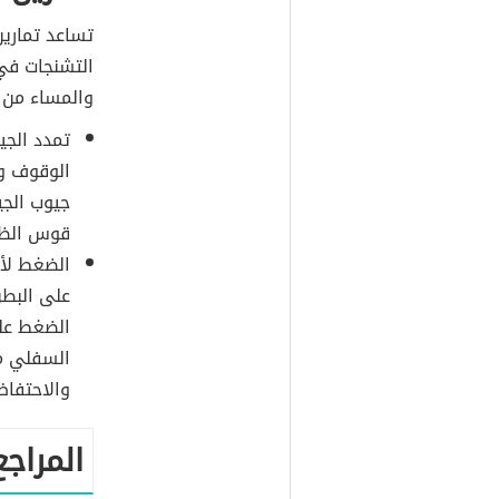
التشنجات ف
والمساء من 8-10 مرات، ومن الأمثلة عليها
تمدد الجي
الوقوف و
جيوب الجي
قوس الظه
الضغط لأع
على البطن
الضغط عل
السفلي م
والاحتفاظ
المراجع