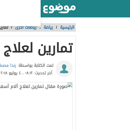
أكبر موقع عربي بالعالم
الرئيسية
/
رياضة
،
رياضات أخرى
/
تماري
تمارين لعلاج
رندا مص
تمت الكتابة بواسطة:
آخر تحديث:
٠٨:١٢ ، ٤ يوليو ٢٠١٨