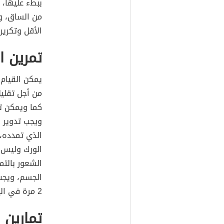
ببطء عليها، 
الأقل وتكريرها 2-4 مرات لكل ساق.(
تمرين ا
من أجل تقلي
كما ويمكن ت
ويجب تدوير ا
الذي تمدده، 
الورك وليس م
الشعور بالتم
2 مرة في اليوم.
تمارين 