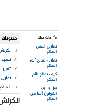
ذات صلة
محتويات
تمارين اسفل
١
الكرنش 
الظهر
٢
تمديد أ
تمارين تعالج آلام
الظهر
٣
تمرين ا
كيف تعالج الآم
٤
تمارين 
الظهر
٥
المراجع
هل يسبب
القولون ألماً في
الكرنش 
الظهر