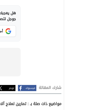
هل يعجبك 
جوجل لتصلك
أض
شارك المقالة
فيسبوك
تويتر
مواضيع ذات صلة بـ : تمارين لعلاج آل