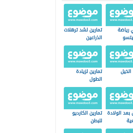
 رياضة
تمارين لشد ترهلات
يتسو
الذراعين
الخيل
تمارين لزيادة
الطول
 بعد الولادة
تمارين الكارديو
ية
للبطن