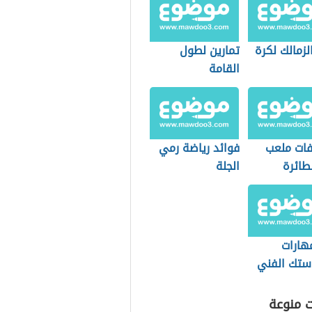
لزمالك لكرة
تمارين لطول
القامة
ات ملعب
فوائد رياضة رمي
طائرة
الجلة
ئية
هارات
استك الفني
ت منوعة