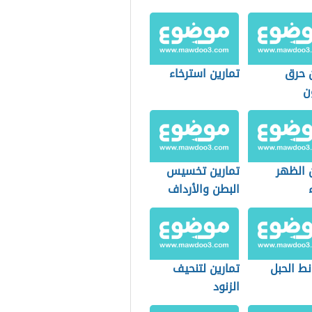
ن حرق
تمارين استرخاء
ن
 الظهر
تمارين تخسيس
البطن والأرداف
نط الحبل
تمارين لتنحيف
الزنود