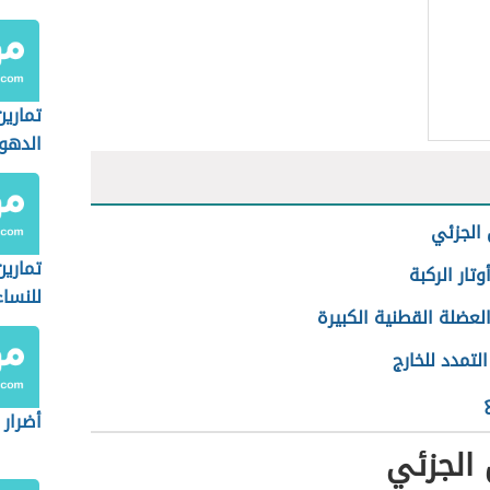
تماري
الدهو
الجزئي
تمارين
وتار الركبة
للنساء
لعضلة القطنية الكبيرة
التمدد للخارج
أضرار 
الجزئي