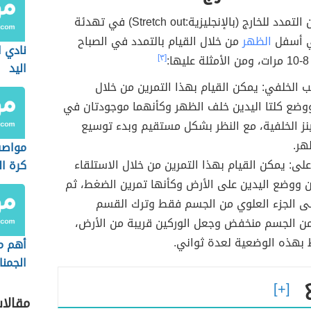
تساعد تمارين التمدد للخارج (بالإنجليزية:Stretch out) في تهدئة
ي أسفل
الظهر
من خلال القيام بالتمدد في الصباح
نادي ا
:
[٣]
اليد
ب الخلفي: يمكن القيام بهذا التمرين من خلال
وضع كلتا اليدين خلف الظهر وكأنهما موجودتان في
نز الخلفية، مع النظر بشكل مستقيم وبدء توسيع
ر.
مواصف
لى: يمكن القيام بهذا التمرين من خلال الاستلقاء
كرة ال
الشاط
 ووضع اليدين على الأرض وكأنها تمرين الضغط، ثم
ى الجزء العلوي من الجسم فقط وترك القسم
ن الجسم منخفض وجعل الوركين قريبة من الأرض،
 بهذه الوضعية لعدة ثواني.
أهم م
الجمن
مقالا