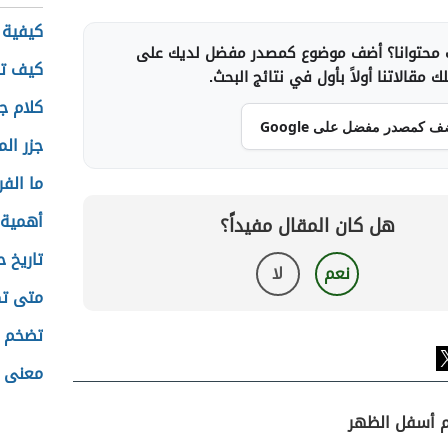
كيفية 
محتوانا؟ أضف موضوع كمصدر مفضل لديك على
كيف تع
 مقالاتنا أولاً بأول في نتائج البحث.
كلام ج
ف كمصدر مفضل على Google
جزر الم
ما الف
أهمية 
هل كان المقال مفيداً؟
تاريخ 
نعم
لا
متى تك
تضخم ا
معنى ا
ام أسفل الظهر