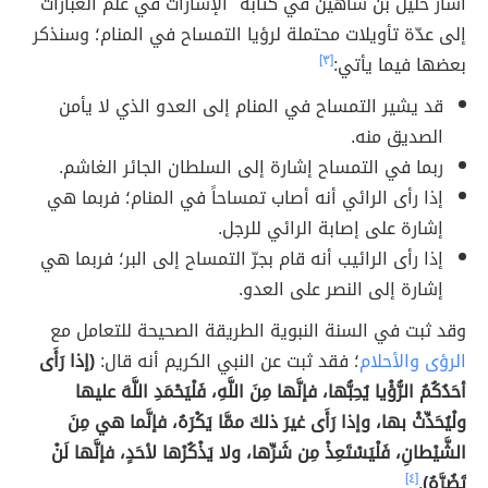
أشار خليل بن شاهين في كتابه "الإشارات في علم العبارات"
إلى عدّة تأويلات محتملة لرؤيا التمساح في المنام؛ وسنذكر
بعضها فيما يأتي:
[٣]
قد يشير التمساح في المنام إلى العدو الذي لا يأمن
الصديق منه.
ربما في التمساح إشارة إلى السلطان الجائر الغاشم.
إذا رأى الرائي أنه أصاب تمساحاً في المنام؛ فربما هي
إشارة على إصابة الرائي للرجل.
إذا رأى الرائيب أنه قام بجرّ التمساح إلى البر؛ فربما هي
إشارة إلى النصر على العدو.
وقد ثبت في السنة النبوية الطريقة الصحيحة للتعامل مع
الرؤى والأحلام
؛ فقد ثبت عن النبي الكريم أنه قال:
(إذا رَأَى
أحَدُكُمُ الرُّؤْيا يُحِبُّها، فإنَّها مِنَ اللَّهِ، فَلْيَحْمَدِ اللَّهَ عليها
ولْيُحَدِّثْ بها، وإذا رَأَى غيرَ ذلكَ ممَّا يَكْرَهُ، فإنَّما هي مِنَ
الشَّيْطانِ، فَلْيَسْتَعِذْ مِن شَرِّها، ولا يَذْكُرْها لأحَدٍ، فإنَّها لَنْ
تَضُرَّهُ)
.
[٤]