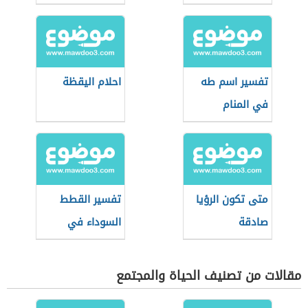
تفسير اسم طه
احلام اليقظة
في المنام
متى تكون الرؤيا
تفسير القطط
صادقة
السوداء في
المنام
مقالات من تصنيف الحياة والمجتمع