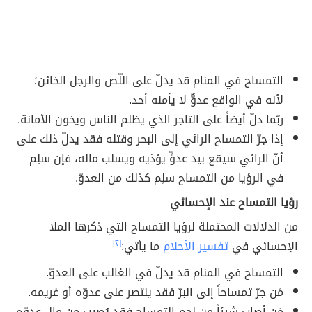
التمساح في المنام قد يدلّ على اللّص والرجل الخائن؛
لأنه في الواقع عدوٌّ لا يأمنه أحد.
ربّما دلّ أيضاً على التاجر الذي يظلم الناس ويخون الأمانة.
إذا جرّ التمساح الرائي إلى البحر وقتله فقد يدلّ ذلك على
أنّ الرائي سيقع بيد عدوٍّ يؤذيه ويسلب ماله، فإن سلِم
في الرؤيا من التمساح سلِم كذلك من العدوّ.
رؤيا التمساح عند الإحسائي
من الدلالات المحتملة لرؤيا التمساح التي ذكرها الملا
الإحسائي في
تفسير الأحلام
ما يأتي:
[٢]
التمساح في المنام قد يدلّ في الغالب على العدوّ.
مَن جرّ تمساحاً إلى البرّ فقد ينتصر على عدوّه أو غريمه.
مَن أصاب شيئاً من لحم التمساح فقد يُصيب من مال عدوّه