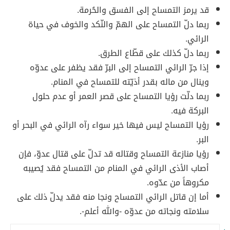
قد يرمز التمساح إلى الفسق والحُرمة.
ربما دلّ التمساح على الهمّ والنّكد والخوف في حياة
الرائي.
ربما دلّ كذلك على قطّاع الطرق.
إذا جرّ الرائي التمساح إلى البرّ فقد يظفر على عدوّه
وينال من ماله بقدر أذيّته للتمساح في المنام.
ربما دلّت رؤيا التمساح على قصر العمر أو عدم حلول
البركة فيه.
رؤيا التمساح ليس فيها خير سواء رآه الرائي في البحر أو
البر.
رؤيا منازعة التمساح وقتاله قد تدلّ على قتال عدوّ، فإن
أصاب الأذى الرائي في المنام من التمساح فقد يُصيبه
مكروهاً من عدّوه.
أما إن قاتل الرائي التمساح ونجا منه فقد يدلّ ذلك على
سلامته ونجاته من عدوّه -والله أعلم-.