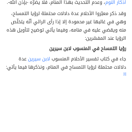
أذكار النوم
، وعدم التحديث بهذا المنام، فلا يضرّه -بإذن الله-.
وقد ذكر معبّروا الأحلام عدة دلالات محتملة لرؤيا التمساح،
وهي في غالبها غير محمودة إلا إذا رأى الرائي أنّه يتخلّص
منه ويقضي عليه في منامه، وفيما يأتي توضيح لتأويل هذه
الرؤيا عند المفسّرين:
رؤيا التمساح في المنسوب لابن سيرين
جاء في كتاب تفسير الأحلام المنسوب
لابن سيرين
عدة
دلالات محتملة لرؤيا التمساح في المنام، ونذكرها فيما يأتي:
[١]