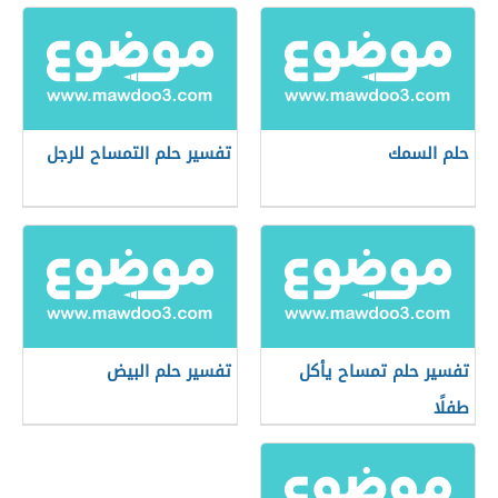
حلم السمك
تفسير حلم التمساح للرجل
تفسير حلم تمساح يأكل
تفسير حلم البيض
طفلًا