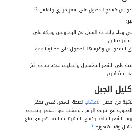
دونس كعلاجٍ للحصول على شعرٍ حريري وأملس.
[٣]
ر:
في وعاء وإضافة القليل من البقدونس وتركه على
ة عشر دقائق.
اق البقدونس وهرسها للحصول على عجينةٍ ناعمةٍ
ينة على الشعر المغسول والنظيف لمدة ساعة، ثمّ
 مرةً أخرى.
ليل الجبل
عشبة من أفضل
الأعشاب
لصحة الشعر، فهي تحفز
الدموية في فروة الرأس، وتنشط نمو الشعر، وتخفف
وة الشعر الجافة وتمنع القشرة، كما تساهم في منع
 قبل وقت ظهوره.
[٤]