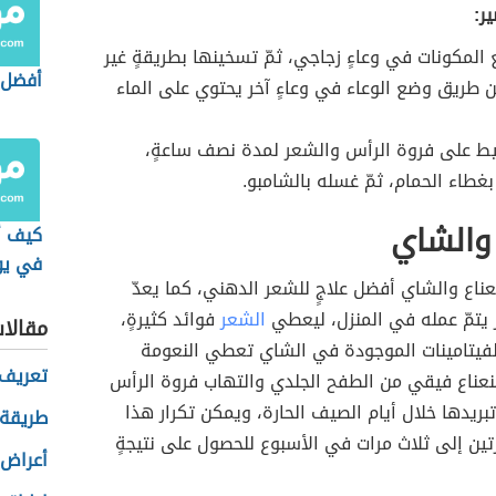
ر:
المكونات في وعاءٍ زجاجي، ثمّ تسخينها بطريقةٍ غير
أفضل
ن طريق وضع الوعاء في وعاءٍ آخر يحتوي على الماء
يط على فروة الرأس والشعر لمدة نصف ساعةٍ،
غطاء الحمام، ثمّ غسله بالشامبو.
 والشاي
كيف أ
في يو
نعناع والشاي أفضل علاجٍ للشعر الدهني، كما يعدّ
 يتمّ عمله في المنزل، ليعطي
الشعر
فوائد كثيرةٍ،
مقالا
لفيتامينات الموجودة في الشاي تعطي النعومة
تعريف 
النعناع فيقي من الطفح الجلدي والتهاب فروة الرأس
ريدها خلال أيام الصيف الحارة، ويمكن تكرار هذا
طريقة 
تين إلى ثلاث مرات في الأسبوع للحصول على نتيجةٍ
أعراض 