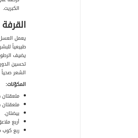
الكبريت.
القرفة 
يعمل العسل
طبيعياً للبشر
يضيف الرطوبة
تحسين الدورة
الشعر صحياً 
المكوّنات:
ملعقتان ك
ملعقتان ك
بيضتان.
أربع ملاع
ربع كوب من