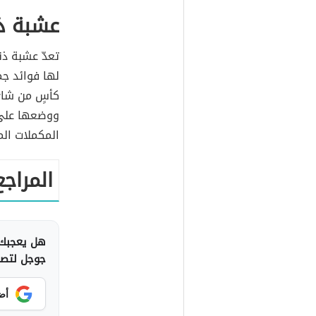
عشبة ذن
تعدّ عشبة ذن
لها فوائد ج
كأسٍ من شاي
ووضعها عل
المكملات الم
المراجع
هل يعجبك 
جوجل لتصلك
أض