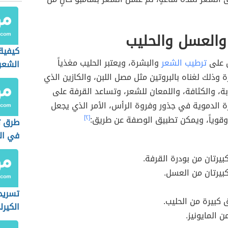
والعسل والحليب
كيفية
 على
ترطيب الشعر
والبشرة، ويعتبر الحليب مغذياً
الشعر
ة وذلك لغناه بالبروتين مثل مصل اللبن، والكازين الذي
، والكثافة، واللمعان للشعر، وتساعد القرفة على
 الدموية في جذور وفروة الرأس، الأمر الذي يجعل
وقوياً، ويمكن تطبيق الوصفة عن طريق:
[٢]
طرق ت
في ال
بيرتان من بودرة القرفة.
بيرتان من العسل.
تسريح
ق كبيرة من الحليب.
الكيرل
 المايونيز.