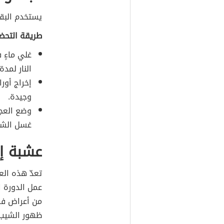
يستخدم البق
طريقة التحضي
غلي ماءٍ 
النار لمد
إخراج أور
وجيدة.
وضع العج
غسل الشعر
عشبة إك
تعدّ هذه ال
عمل الدورة 
من أعراض فر
ظهور الشيب