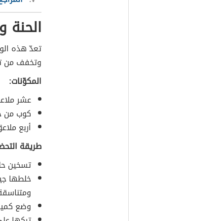
الحنة و
تعدّ هذه ال
وتخفف من تج
المكوّنات:
عشر ملاعق
كوب من حل
أربع ملاعق
طريقة التحضي
تسخين حلي
خلطها جيد
ومتناسقة
وضع كميةٍ
تركها على