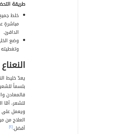
طريقة التحضي
خلط جميع 
مباشرةٍ ع
الدافئ.
وضع الخل
وتغطيته ب
النعناع
يعدّ خليط ال
بلسماً للشعر
فالمعادن وا
للشعر، أمّا 
ويعمل على تب
العلاج من مر
أفضل.
[٢]