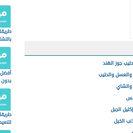
طريقة
بالنشا
حليب جوز الهند
أفضل 
 والعسل والحليب
بدون أ
 والشاي
نس
كليل الجبل
طريقة 
نب الخيل
لتنعيم