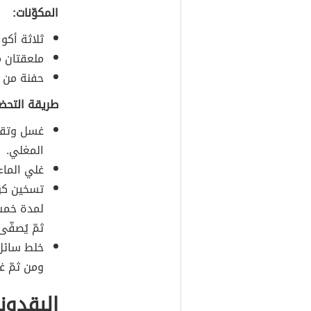
المكوّنات:
ثلاثة أكوا
ملعقتان م
حفنة من أ
طريقة التحضي
غسل وتقطي
المغلي.
غلي الماء 
تسخين كوب
لمدة خمس
ثمّ يُصفّى
خلط سائل 
ومن ثمّ غ
البقدو