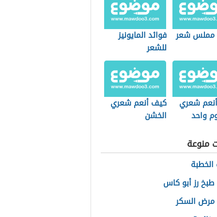
 مملس شعر
فوائد المايونيز
للشعر
نعم شعري
كيف أنعم شعري
م واحد
الخشن
ت منوعة
الخطبة
طبخ رز أبو كاس
مرض السكر