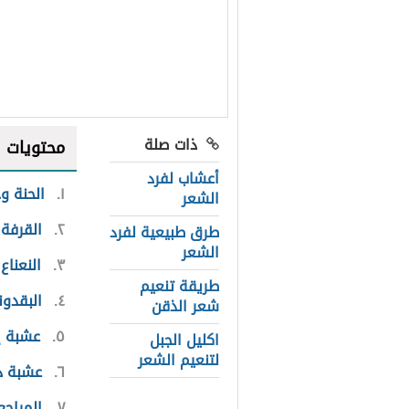
ذات صلة
محتويات
أعشاب لفرد
١
الحنة و
الشعر
٢
القرفة
طرق طبيعية لفرد
الشعر
٣
النعناع
طريقة تنعيم
٤
البقدو
شعر الذقن
٥
عشبة إ
اكليل الجبل
لتنعيم الشعر
٦
عشبة ذ
٧
المراجع