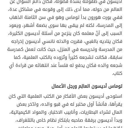
أديسون في طفولته بشدة فضوله، فكان دائم السؤال عن
العالم من حوله، مما أدى ذلك إلى وقوعه في مشاكل عدة،
ففي بورت هورون بدأ توماس وهو في سن الثامنة الذهاب
إلى المدرسة، لكنه لم يبقى بها سوى بضعة أشهر، ويعود
السبب إلى أنّ معلمه كان ينزعج من أسئلة أديسون الكثيرة،
فكان يناديه بالغبي، فقررت والدته نانسي أديسون إخراجه
من المدرسة وتدريسه في المنزل، حيث كانت تعمل كمدرسة
سابقة، فكانت تشجعه كثيراً وتُزوده بالكتب العلمية، كما
شجعه والده فكان يدفع له فلساً عند انتهائه من قراءة أي
كتاب.
توماس أديسون العالِم ورجل الأعمال
استوحى أديسون بعض الأفكار من الكتب العلمية التي كان
يقرأها، فأنشأ أول مختبر له في قبو والده، وادّخر بعض
المال لشراء البطاريات، وأنابيب الاختبار، والمواد الكيميائية،
وبدأ أديسون برفقة صاحبه بابتكار نظام خاص بالتلغراف،