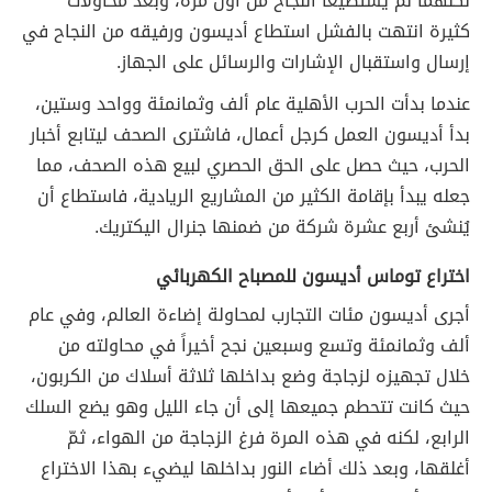
لكنهما لم يستطيعا النجاح من أول مرة، وبعد محاولات
كثيرة انتهت بالفشل استطاع أديسون ورفيقه من النجاح في
إرسال واستقبال الإشارات والرسائل على الجهاز.
عندما بدأت الحرب الأهلية عام ألف وثمانمئة وواحد وستين،
بدأ أديسون العمل كرجل أعمال، فاشترى الصحف ليتابع أخبار
الحرب، حيث حصل على الحق الحصري لبيع هذه الصحف، مما
جعله يبدأ بإقامة الكثير من المشاريع الريادية، فاستطاع أن
يُنشئ أربع عشرة شركة من ضمنها جنرال اليكتريك.
اختراع توماس أديسون للمصباح الكهربائي
أجرى أديسون مئات التجارب لمحاولة إضاءة العالم، وفي عام
ألف وثمانمئة وتسع وسبعين نجح أخيراً في محاولته من
خلال تجهيزه لزجاجة وضع بداخلها ثلاثة أسلاك من الكربون،
حيث كانت تتحطم جميعها إلى أن جاء الليل وهو يضع السلك
الرابع، لكنه في هذه المرة فرغ الزجاجة من الهواء، ثمّ
أغلقها، وبعد ذلك أضاء النور بداخلها ليضيء بهذا الاختراع