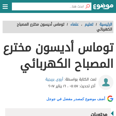
الرئيسية
/
تعليم
،
علماء
/
توماس أديسون مخترع المصباح
الكهربائي
توماس أديسون مخترع
المصباح الكهربائي
أروى بريجية
تمت الكتابة بواسطة:
آخر تحديث:
٠٥:٥٧ ، ١٦ يناير ٢٠١٧
أضف موضوع كمصدر مفضل في جوجل
محتويات