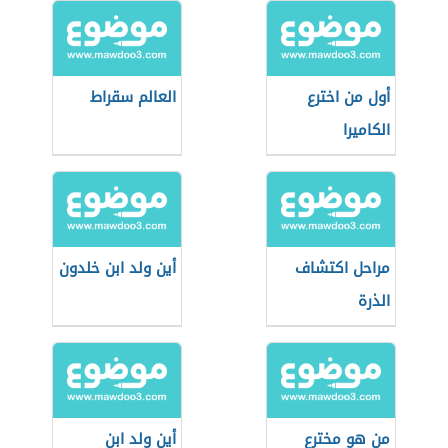
أول من اخترع
العالم سقراط
الكاميرا
مراحل اكتشاف
أين ولد ابن خلدون
الذرة
من هو مخترع
أين ولد ابن