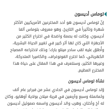
توماس أديسون
إنّ توماس أديسون هو أحد المخترعين الأمريكيين الأكثر
شهرة وتأثيراً في التاريخ، وهو معروف بتوماس ألفا
أديسون، وكانت له بصمة واضحة في اختراع الكثير من
الأجهزة التي كان لها أثر كبير في تغيير الحياة البشرية،
وأُطلق عليه لقب ساحر مينلو بارك؛ وذلك لاختراعه المصباح
الكهربائي، كما اخترع الفونوغراف، والكاميرا المتحركة،
وغيرها الكثير، وسنتعرف في هذا المقال على حياة هذا
المخترع العظيم.
نشأة توماس أديسون
وُلد توماس أديسون في الحادي عشر من فبراير عام ألف
وثمانمئة وسبع وأربعين في قرية ميلان بولاية أوهايو، وكان
له أخ وأختان، وهرب والد أديسون واسمه صموئيل أديسون