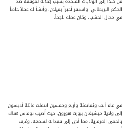
من كندا إلى الولايات المتحدة بسبب إعلانه لموقفه ضد
الحكم البريطاني، واستقر أخيراً بميلان، وأنشأ له عملاً خاصاً
في مجال الخشب، وكان عمله ناجحاً.
في عام ألف وثمانمئة وأربع وخمسين انتقلت عائلة أديسون
إلى ولاية ميشيغان ببورت هورون، حيث أُصيب توماس هناك
بالحمى القرمزية، مما أدى إلى فقدانه لسمعه، وعُرف