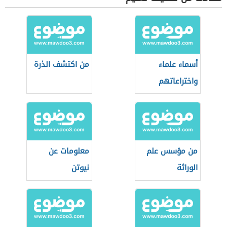
أسماء علماء
من اكتشف الذرة
واختراعاتهم
من مؤسس علم
معلومات عن
الوراثة
نيوتن