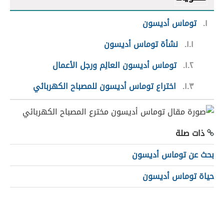
١
توماس أديسون
١.١
نشأة توماس أديسون
١.٢
توماس أديسون العالِم ورجل الأعمال
١.٣
اختراع توماس أديسون للمصباح الكهربائي
ذات صلة
بحث عن توماس أديسون
حياة توماس أديسون