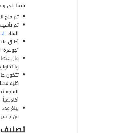
فيما يلي وم
تم منح ال
تم تأسيس 
الملك
الح
أطلق عليه
"جوهرة ال
قال عنها ج
والتكنولو
أكاديمياً.
من جنسيات
تصنيف ج