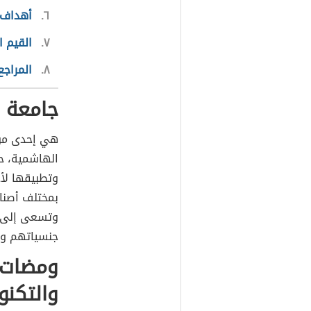
٦
أهداف ج
٧
القيم ا
٨
المراجع
جامعة ا
هي إحدى مؤس
الهاشمية، ح
وتطبيقها لأج
بمختلف أصنا
وتسعى إلى غ
جنسياتهم وأ
ومضات 
والتكنو