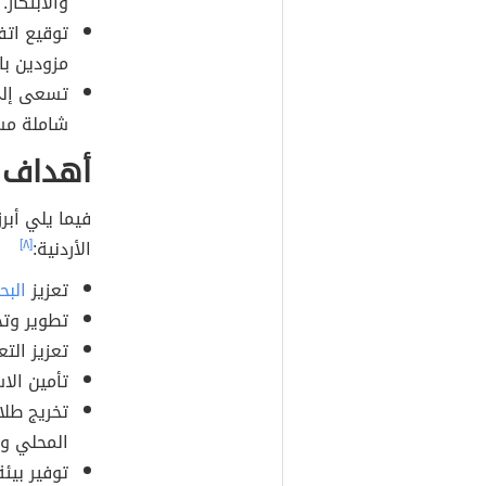
والابتكار.
توقيع اتف
مزودين بال
تسعى إلى
شاملة مست
أهداف ج
فيما يلي أبر
الأردنية:
[٨]
تعزيز
البح
تطوير وتح
تعزيز التع
تأمين الا
تخريج طل
المحلي وا
توفير بيئة