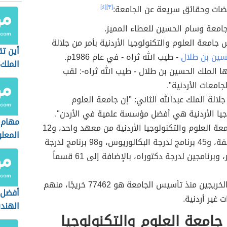
ضات وحقائق سريعة عن الجامعة:
[٣]
[٤]
جامعة وسام الحسين للعطاء المميز.
جامعة العلوم والتكنولوجيا الأردنية بأمر من جلالة
أين ت
سين بن طلال
- طيب الله ثراه - في عام 1986م.
الملك
ا الملك الحسين بن طلال - طيب الله ثراه-: لقب
جامعات الأردنية".
لالة الملك عبدالله الثاني: "إن جامعة العلوم
جيا الأردنية هي أفضل مؤسسة علمية في الأردن".
مهام 
تتكون جامعة العلوم والتكنولوجيا الأردنية من معهد واحد، و12
المعلو
كلية مختلفة، و45 برنامج لدرجة البكالوريوس، و98 برنامج لدرجة
الصحي
الماجستير، وبرنامجين لدرجة دكتوراه، بالإضافة إلى 61 قسماً
يبلغ عدد الخريجين منذ تأسيس الجامعة هو 77462 خريجًا، منهم
أفضل 
 غير أردنية.
الهند
امعة العلوم والتكنولوجيا