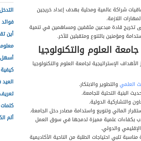
اقيات شراكة عالمية ومحلية بهدف إعداد خريجين
التدخل
مهارات اللازمة.
فوائد ز
 تخريج قادة مبدعين مثقفين ومساهمين في تنمية
أين تقع
دامة ومؤمنين بالتنوع ومتقبلين للآخر.
معلوما
امعة العلوم والتكنولوجيا
أسهل ط
ز الأهداف الإستراتيجية لجامعة العلوم والتكنولوجيا
كيفية 
العيد 
ث العلمي
والتطوير والابتكار.
ديث البنية التحتية للجامعة.
تعريف 
اون والتشاركية الدولية.
كلمات ا
ستقرار المالي وتنويع واستدامة مصادر دخل الجامعة.
ألم ال
اب بكفاءات علمية مميزة لدمجها في سوق العمل
لإقليمي والدولي.
 مناسبة تلبي احتياجات الطلبة من الناحية الأكاديمية