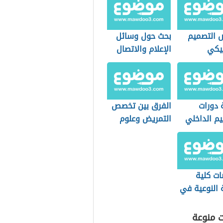
التصميم
بحث حول وسائل
فيكي
الإعلام والاتصال
 دورات
الفرق بين تخصص
يم الداخلي
التمريض وعلوم
تطور
التمريض
في
ت كلية
ة النوعية في
 حلوان
ت منوعة