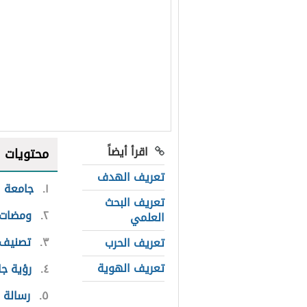
اقرأ أيضاً
محتويات
تعريف الهدف
١
جامعة ال
تعريف البحث
٢
ومضات 
العلمي
٣
تصنيف ج
تعريف الحرب
تعريف الهوية
٤
رؤية جا
٥
رسالة ج