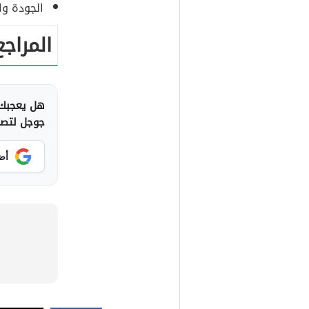
الجودة وال
المراجع
هل يعجبك 
جوجل لتصلك
أض