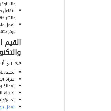
والسلوكية
التفاعل م
والشراكة 
العمل على
مركز متقد
القيم ا
والتكنو
فيما يلي أبر
المساءلة 
احترام الإ
العدالة و
الالتزام 
المسؤولية
العمل برو