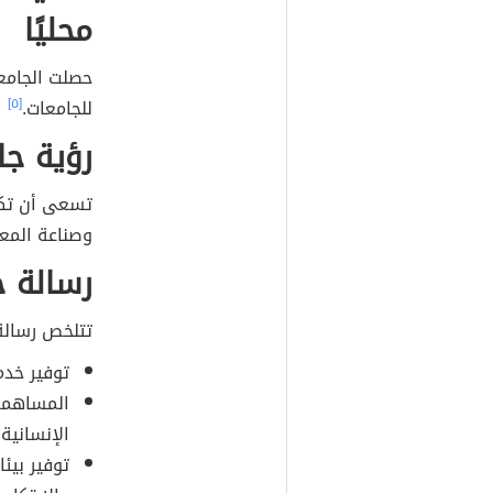
محليًا
حصلت الجامع
للجامعات.
[٥]
رؤية جا
تسعى أن تكون
وصناعة المع
رسالة ج
تتلخص رسالة 
توفير خدم
المساهمة
الإنسانية
توفير بيئ