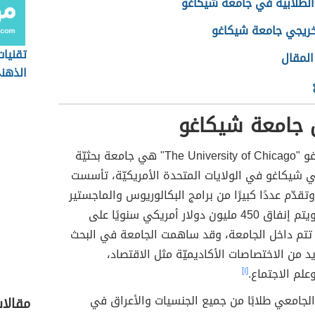
 الطلابية في جامعة شيكاغو
ريجي جامعة شيكاغو
تقنيا
المقال
الذهن
جامعة شيكاغو
جامعة شيكاغو "The University of Chicago" هي جامعة بحثيّة
 شيكاغو في الولايات المتحدة الأمريكيّة، تأسست
1890م، وتقدّم عددًا كبيرًا من برامج البكالوريوس والماجستير
والدكتوراه، ويتم إنفاق 450 مليون دولار أمريكي سنويًا على
 تتم داخل الجامعة، وقد ساهمت الجامعة في البحث
د من الاختصاصات الأكاديميّة مثل الاقتصاد،
علم الاجتماع.
[١]
لجامعي طلابًا من جميع الجنسيات والأعراق في
مقالا