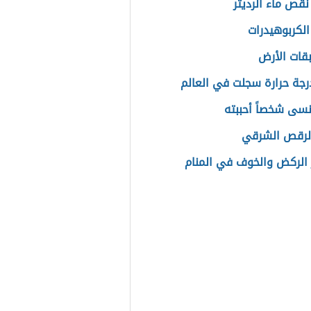
نقص ماء الرديتر
الكربوهيدرات
قات الأرض
رجة حرارة سجلت في العالم
سى شخصاً أحببته
الرقص الشرقي
الركض والخوف في المنام