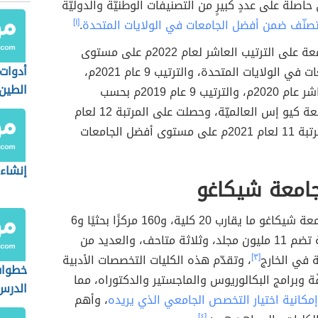
اصلة على عددٍ كبيرٍ من التصنيفات الوطنيّة والدوليّة
صنّف ضمن أفضل الجامعات في الولايات المتحدة
.
[١]
وحصلت الجامعة على الترتيب العاشر لعام 2022م على مستوى
أدوات
أفضل الجامعات في الولايات المتحدة، والترتيب 9 عام 2021م،
الطين
والترتيب العاشر عام 2020م، والترتيب 9 عام 2019م بحسب
تصنيفات جامعة كيو إس العالميّة، وحصلت على المرتبة 12 لعام
2020م، والمرتبة 11 لعام 2021م على مستوى أفضل الجامعات
إنشاء 
جامعة شيكاغو
يوجد في جامعة شيكاغو ما يقارب 20 كلية، و160 مركزًا بحثيًا و6
مكتبات بحثيّة تضم 11 مليون مجلد، وثلاثة متاحف، والعديد من
 في الخارج
[٣]
، وتقدّم هذه الكليات التخصصات الأدبية
خطوات
ّة وبرامج البكالوريوس والماجستير والدكتوراه، مما
الدرس
إمكانية اختيار التخصص الجامعي الذي يريده
، وأهم
[٤]