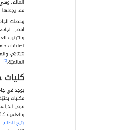
العالم، وهي ح
مما يجعلها
ت
العالميّة.
[٢]
كليات 
فرص الدراسة
والعلمية كاف
يتيح للطالب 