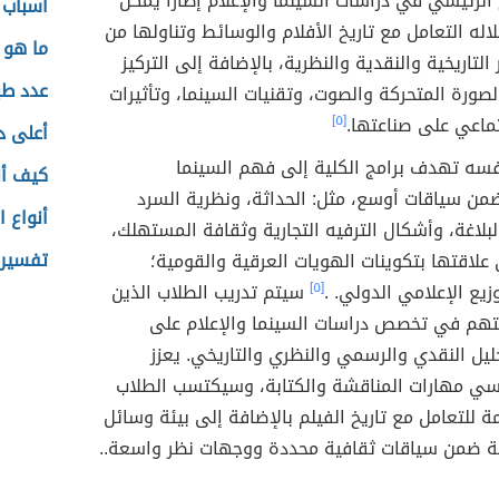
ج الرئيسي في دراسات السينما والإعلام إطارًا يمكن
أسباب 
اله التعامل مع تاريخ الأفلام والوسائط وتناولها من
ما هو 
لتاريخية والنقدية والنظرية، بالإضافة إلى التركيز
عدد طب
صورة المتحركة والصوت، وتقنيات السينما، وتأثيرات
تماعي على صناعتها.
[٥]
أعلى د
سه تهدف برامج الكلية إلى فهم السينما
كيف أن
ن سياقات أوسع، مثل: الحداثة، ونظرية السرد
أنواع 
بلاغة، وأشكال الترفيه التجارية وثقافة المستهلك،
تفسير 
 علاقتها بتكوينات الهويات العرقية والقومية؛
وزيع الإعلامي الدولي. .
[٥]
سيتم تدريب الطلاب الذين
تهم في تخصص دراسات السينما والإعلام على
حليل النقدي والرسمي والنظري والتاريخي. يعزز
اسي مهارات المناقشة والكتابة، وسيكتسب الطلاب
مة للتعامل مع تاريخ الفيلم بالإضافة إلى بيئة وسائل
الية ضمن سياقات ثقافية محددة ووجهات نظر واسعة..