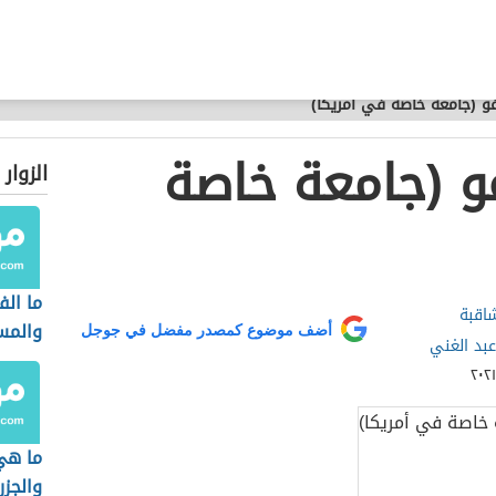
و (جامعة خاصة في أمريكا)
و (جامعة خاصة
الزوار
ما الف
شاقبة
والمس
أضف موضوع كمصدر مفضل في جوجل
عبد الغني
ما هي
والجزر