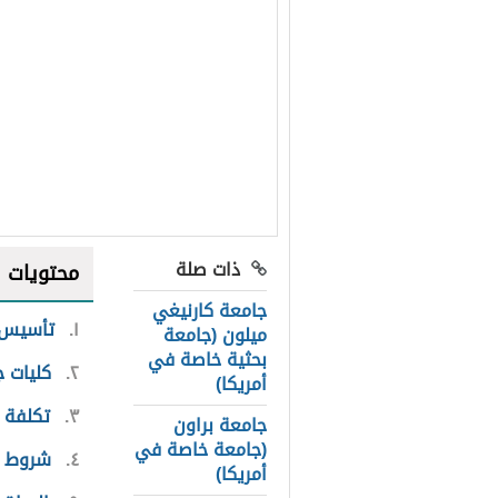
ذات صلة
محتويات
جامعة كارنيغي
١
تأسيس 
ميلون (جامعة
بحثية خاصة في
٢
كليات 
أمريكا)
٣
تكلفة 
جامعة براون
(جامعة خاصة في
٤
شروط ا
أمريكا)