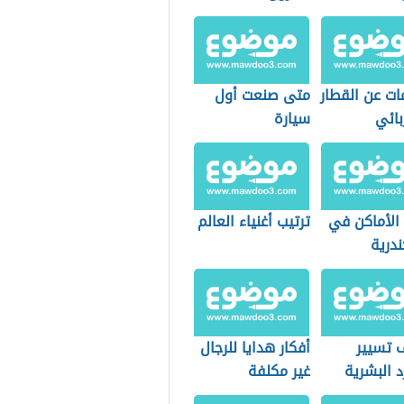
وباحث ومفكر
سوداني)
ات عن القطار
متى صنعت أول
بائي
سيارة
الأماكن في
ترتيب أغنياء العالم
درية
 تسيير
أفكار هدايا للرجال
د البشرية
غير مكلفة