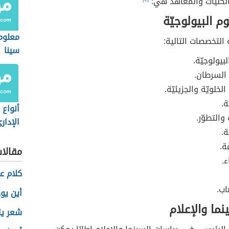
لكليات والمعاهد هي:
م البيولوجيّة
معلوم
التخصصات التالية:
سينا
لبيولوجيّة.
 السرطان.
الخلويّة والجزيئيّة.
ة.
أنواع 
 والتطوّر.
الإدار
ة.
ة.
مقالا
ء.
كلام ع
اب.
أين يو
نما والإعلام
شعر يا