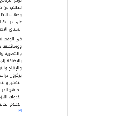
يوفر البرنام
للطلاب من خل
وجهات النظر ا
على دراسة ال
السياق الاج
في الوقت نف
ووسائطها ضم
والشعرية وال
بالإضافة إلى
والإنتاج والت
يركزون دراس
التفكير والت
المنهج الدر
الأدوات اللاز
الإعلام الح
[٥]