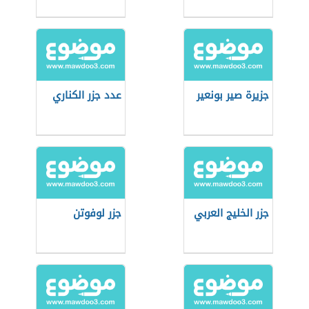
جزيرة صير بونعير
عدد جزر الكناري
جزر الخليج العربي
جزر لوفوتن