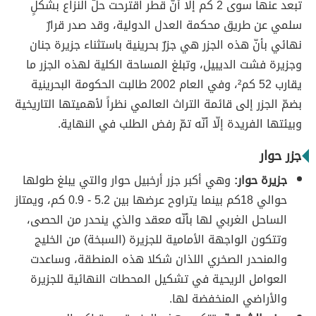
تبعد عنها سوى 2 كم إلّا أنّ قطر اقترحت حلّ النزاع بشكلٍ
سلمي عن طريق محكمة العدل الدولية، وقد صدر قرارٌ
نهائي بأنّ هذه الجزر هي جزرٌ بحرينية باستثناء جزيرة جنان
وجزيرة فشت الديبيل، وتبلغ المساحة الكلية لهذه الجزر ما
يقارب 52 كم²، وفي العام 2002 طالبت الحكومة البحرينية
بضمّ الجزر إلى قائمة التراث العالمي نظراً لأهميتها التاريخية
وبيئتها الفريدة إلّا أنّه تمّ رفض الطلب في النهاية.
جزر حوار
جزيرة حوار:
وهي أكبر جزر أرخبيل حوار والتي يبلغ طولها
حوالي 18كم بينما يتراوح عرضها بين 5.2 - 0.9 كم، ويمتاز
الساحل الغربي لها بأنّه معقد والذي ينحدر من الحصى،
وتتكون الواجهة الأمامية للجزيرة (السبخة) من الخليج
والمنحدر الصخري اللذان شكلا هذه المنطقة، وساعدت
العوامل الريحية في تشكيل المحطات النهائية للجزيرة
والأراضي المنخفضة لها.