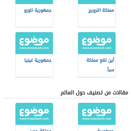
مملكة النرويج
جمهورية ناورو
أين تقع مملكة
جمهورية غينيا
سبأ
مقالات من تصنيف حول العالم