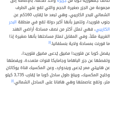
تتألف جمهورية كوبا من
جزيرة
واحد ضخمة، بالإضافة إلى
مجموعة من الجزر صغيرة الحجم والتي تقع على الطرف
الشمالي للبحر الكاريبي، وهي تبعد ما يُقارب 160كم عن
جنوب فلوريدا، وتتميز بأنها أكبر دولة تقع في منطقة
البحر
الكاريبي
، فهي تمثل أكثر من نصف مساحة أراضي الهند
الغربية مثلاً، وفي المقابل تمتاز مساحتها بأنها صغيرة إذا
ما قورنت بمساحة ولاية بنسلفانيا.
[١]
يفصل كوبا عن فلوريدا مضيق يُدعى مضيق فلوريدا،
وتفصلها عن جزر الباهاما وجامايكا قنوات متعددة، ويفصلها
عن هاييتي ممر يُدعى ويندوارد، وعن المكسيك قناة يوكاتان
وخليج المكسيك، ويبلغ طول ساحل كوبا ما يُقارب 3,735 كيلو
متر، وتقع عاصمتها وهي هافانا على الساحل الشمالي.
[١]