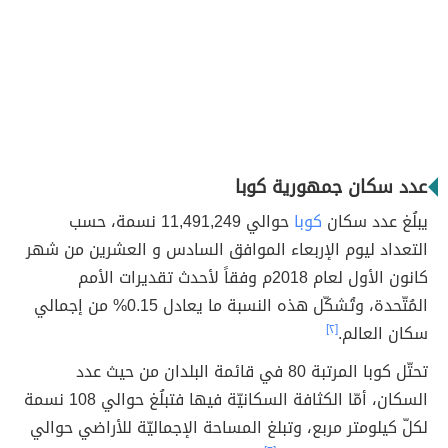
عدد سكان جمهورية كوبا
يبلُغ عدد سكان
كوبا
حوالي 11,491,249 نسمة، حسب
التعداد ليوم الإربعاء الموافق السادس و العشرين من شهر
كانون الأول لعام 2018م وفقاً لأحدث تقديرات الأمم
المُتّحدة، وتُشكّل هذه النسبة ما يعادل 0.15% من إجمالي
سكان العالم.
[٢]
تحتّل كوبا المرتبة 80 في قائمة البلدان من حيث عدد
السكان، أمّا الكثافة السكانيّة فيها فتبلُغ حوالي 108 نسمة
لكلّ كيلومتر مربع، وتبلغ المساحة الإجماليّة للأراضي حوالي