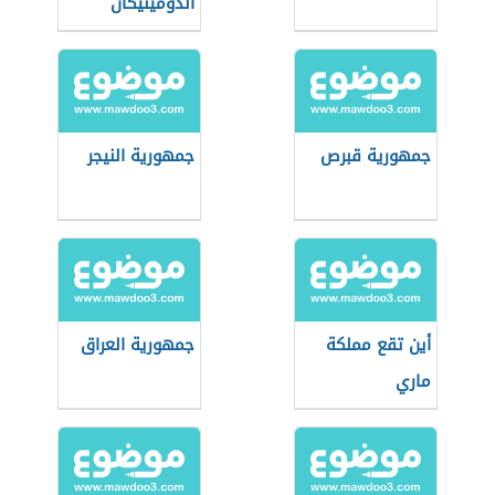
الدومينيكان
جمهورية قبرص
جمهورية النيجر
أين تقع مملكة
جمهورية العراق
ماري