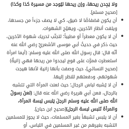
ولا يَجِدن ريحها، وإن ريحها ليُوجد من مسيرة كذا وكذا)
[صحيح مسلم].
أن يكون فضفاضًا لا ضيق، كي لا يصف جزءاً من جسدها،
ويلفت أنظار الآخرين، ويهيّج الشهوات.
أن لا يكون معطراً أو مطيباً؛ لتجنّب تحريك شهوة الآخرين،
حيث ذكر في حديثُ أبي موسى الأشعريِّ رضي الله عنه
أنّه قال: قال رسول الله صلى الله عليه وسلم: (أيما امرأة
استعطرت فمرَّت على قومٍ ليجدوا من ريحها فهي زانيةٌ)
[صحيح النسائي]، حيث وصفت بأنها زانية لأنها هيجت
شهوتهم، ودفعتهم للنظر إليها.
أن لا يُشبه لباسَ الرجال؛ حيث لعنت المرأة التي تتشبه
بالرجال، فعن أبي هريرة رضي الله عنه قال:
(لعنَ رسولُ
الله صلى الله عليه وسلم الرجلَ يَلبس لِبسة المرأة،
والمرأةَ تَلبس لبسة الرجل)
[صحيح ابن حبان].
أن لا يلبس تشبهاً بغير المسلمات، حيث لا يجوز للمسلمين
التشبه بغيرهم من غير المسلمين في اللباس، أو