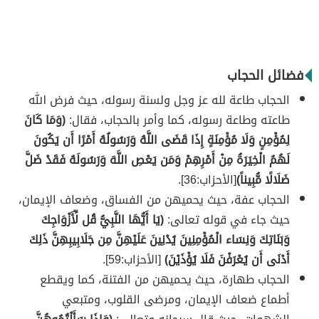
فضائل الحجاب
الحجاب طاعة لله عز وجل ولسنة رسوله، حيث فرض الله
طاعته وطاعة رسوله، كما وأمر بالحجاب، فقال:
(وَمَا كَانَ
لِمُؤْمِنٍ وَلَا مُؤْمِنَةٍ إِذَا قَضَى اللَّهُ وَرَسُولُهُ أَمْرًا أَن يَكُونَ
لَهُمُ الْخِيَرَةُ مِنْ أَمْرِهِمْ وَمَن يَعْصِ اللَّهَ وَرَسُولَهُ فَقَدْ ضَلَّ
ضَلَالًا مُّبِيناً)
[الأحزاب:36].
الحجاب عفة، حيث يحميهن من الفساق، وضعاف الإيمان،
حيث جاء في قوله تعالى:
(يَا أَيُّهَا النَّبِيُّ قُل لِّأَزْوَاجِكَ
وَبَنَاتِكَ وَنِسَاء الْمُؤْمِنِينَ يُدْنِينَ عَلَيْهِنَّ مِن جَلَابِيبِهِنَّ ذَلِكَ
أَدْنَى أَن يُعْرَفْنَ فَلَا يُؤْذَيْنَ)
[الأحزاب:59].
الحجاب طهارة، حيث يحميهن من الفتنة، كما ويقطع
أطماع ضعاف الإيمان، ومرضى القلوب، ومتبعي