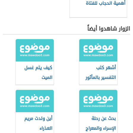
أهمية الحجاب للفتاة
الزوار شاهدوا أيضاً
أشهر كتب
كيف يتم غسل
التفسير بالمأثور
الميت
بحث عن رحلة
أين ولدت مريم
الإسراء والمعراج
العذراء