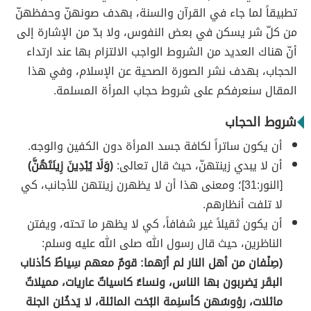
تطبيقاً لما جاء في القرآن والسنة، بهدف صونهنّ وحفظهنّ
من كلّ شر يسكن في بعض النفوس، ولا بدّ من الإشارة إلى
أنّ هناك العديد من الشروط الواجب الالتزام بها عند ارتداء
الحجاب، بهدف نشر الصورة الصحية عن الإسلام، وفي هذا
المقال سنعرفكم على شروط حجاب المرأة المسلمة.
شروط الحجاب
أن يكون ساتراً لكافة جسد المرأة دون الكفين والوجه.
أن لا يبدي زينتهنّ، حيث قال تعالى:
(وَلَا يُبْدِينَ زِينَتَهُنَّ)
[النور:31]؛ ومعنى هذا أن لا يظهرن زينتهن للأجانب، كي
لا تلفت أنظارهم.
أن يكون ثقيلاً غير شفافاً، كي لا يظهر ما تحته، ويفتن
الناظرين، حيث قال رسول الله صلى الله عليه وسلم:
(صِنْفان من أهل النار لم أرَهما: قومٌ معهم سِياطٌ كأذناب
البقَر يَضربون بها الناس، ونساءٌ كاسياتٌ عاريات، مميلاتٌ
مائلات، رؤوسُهن كأسنِمة البُخت المائلة، لا يَدخُلن الجنة