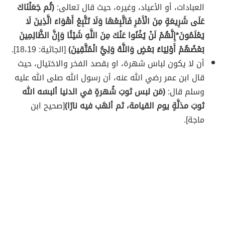
العبادات، أو الأعياد، وغيره، حيث قال تعالى:
(ثُم جَعَلْنَاكَ
عَلَى شَرِيعَةٍ مِنَ الْأَمْرِ فَاتَّبِعْهَا وَلَا تَتَّبِعْ أَهْوَاءَ الَّذِينَ لَا
يَعْلَمُونَ*إِنَّهُمْ لَنْ يُغْنُوا عَنْكَ مِنَ اللَّهِ شَيْئًا وَإِنَّ الظَّالِمِينَ
بَعْضُهُمْ أَوْلِيَاءُ بَعْضٍ وَاللَّهُ وَلِيُّ الْمُتَّقِينَ)
[الجاثية: 18،19].
أن لا يكون لباسَ شهرة، او بقصد الفخر والاختيال، حيث
قال ابن عمر رضي الله عنه، أن رسول الله صلى الله عليه
وسلم قال:
(مَن لبس ثوبَ شُهرةٍ في الدنيا ألبسَه الله
ثوبَ مذلَّةٍ يوم القيامة، ثم ألهَب فيه نارًا)
[صحيح ابن
ماجة].