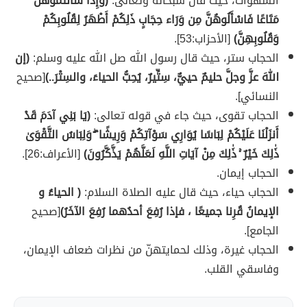
الشهوات، حيث قال سبحانه وتعالى:
(وَإِذَا سَأَلْتُمُوهُنَّ
مَتَاعًا فَاسْأَلُوهُنَّ مِن وَرَاء حِجَابٍ ذَلِكُمْ أَطْهَرُ لِقُلُوبِكُمْ
وَقُلُوبِهِنَّ)
[الأحزاب:53].
الحجاب ستر، حيث قال رسول الله صل الله عليه وسلم:
(إن
اللهَ عزَّ وجلَّ حليمٌ حييٌّ، سِتِّيرٌ، يُحِبُّ الحياءَ، والسِتْرَ..)
[صحيح
النسائي].
الحجاب تقوى، حيث جاء في قوله تعالى:
(يَا بَنِي آدَمَ قَدْ
أَنزَلْنَا عَلَيْكُمْ لِبَاسًا يُوَارِي سَوْآتِكُمْ وَرِيشًا ۖ وَلِبَاسُ التَّقْوَىٰ
ذَٰلِكَ خَيْرٌ ۚ ذَٰلِكَ مِنْ آيَاتِ اللَّهِ لَعَلَّهُمْ يَذَّكَّرُونَ)
[الأعراف:26].
الحجاب إيمان.
الحجاب حياء، حيث قال عليه الصلاة السلام:
( الحياءُ و
الإيمانُ قُرِنا جميعًا ، فإذا رُفِعَ أحدُهما رُفِعَ الآخَرُ)
[صحيح
الجامع].
الحجاب غيرة، وذلك لحمايتهنّ من نظرات ضعاف الإيمان،
وفاسقي القلب.