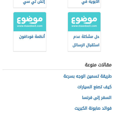
الأبوية في
إتش تي سي
الآيفون
لعام 2021
حل مشكلة عدم
أنظمة فودافون
استقبال الرسائل
النصية في
الأندرويد
مقالات منوعة
طريقة تسمين الوجه بسرعة
كيف تصنع السيارات
السفر إلى فرنسا
فوائد صابونة الكبريت