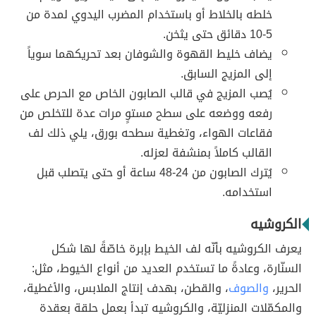
خلطه بالخلاط أو باستخدام المضرب اليدوي لمدة من
5-10 دقائق حتى يثخن.
يضاف خليط القهوة والشوفان بعد تحريكهما سوياً
إلى المزيج السابق.
يُصب المزيج في قالب الصابون الخاص مع الحرص على
رفعه ووضعه على سطح مستوٍ مرات عدة للتخلص من
فقاعات الهواء، وتغطية سطحه بورق، يلي ذلك لف
القالب كاملاً بمنشفة لعزله.
يُترك الصابون من 24-48 ساعة أو حتى يتصلب قبل
استخدامه.
الكروشيه
يعرف الكروشيه بأنّه لف الخيط بإبرة خاصّةً لها شكل
السنّارة، وعادةً ما تستخدم العديد من أنواع الخيوط، مثل:
الحرير،
والصوف
، والقطن، بهدف إنتاج الملابس، والأغطية،
والمكمّلات المنزليّة، والكروشيه تبدأ بعمل حلقة بعقدة