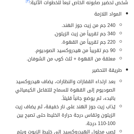
شخص تحضير صابونه الخاص تبعاً للخطوات الآتية:
[٣]
المواد اللازمة
240 جم من زيت جوز الهند.
340 جم تقريباً من زيت الزيتون.
220 جم تقريباً من القهوة.
90 جم تقريباً من هيدروكسيد الصوديوم.
معلقة من القهوة + ثلث كوب من الشوفان.
طريقة التحضير
بعد ارتداء القفازات والنظارات، يضاف هيدروكسيد
الصوديوم إلى القهوة للسماح للتفاعل الكيميائي
بالبدء، ثم يوضع جانباً قليلاً.
يُذاب زيت جوز الهند على نار خفيفة، ثم يضاف زيت
الزيتون وتقاس درجة حرارة الخليط حتى تصبح بين
100-110 درجة.
يُصب محلول الهيدروكسيد إلى خليط الزيوت ويتم