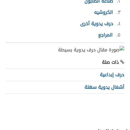
٢
صناعة الصابون
٣
الكروشيه
٤
حرف يدوية أخرى
٥
المراجع
ذات صلة
حرف إبداعية
أشغال يدوية سهلة