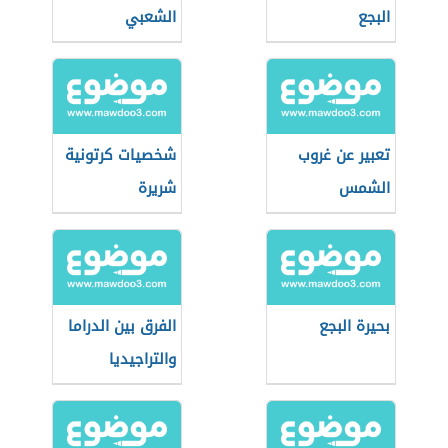
البجع
الشعبي
تعبير عن غروب
شخصيات كرتونية
الشمس
شريرة
بحيرة البجع
الفرق بين الدراما
والتراجيديا