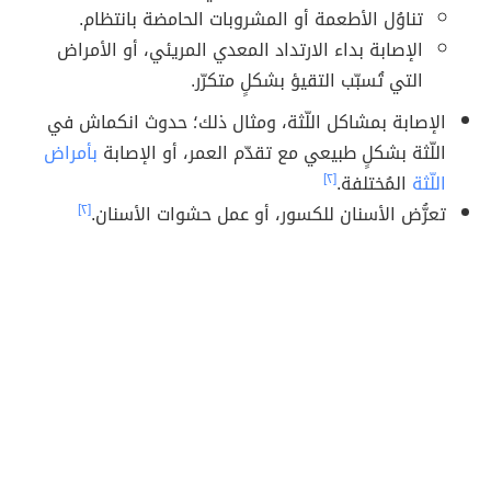
تناوُل الأطعمة أو المشروبات الحامضة بانتظام.
الإصابة بداء الارتداد المعدي المريئي، أو الأمراض
التي تُسبّب التقيؤ بشكلٍ متكرّر.
الإصابة بمشاكل اللّثة، ومثال ذلك؛ حدوث انكماش في
اللّثة بشكلٍ طبيعي مع تقدّم العمر، أو الإصابة
بأمراض
اللّثة
المُختلفة.
[٢]
تعرُّض الأسنان للكسور، أو عمل حشوات الأسنان.
[٢]