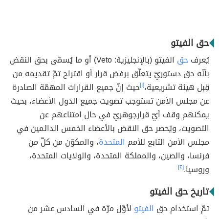
حق الفيتو
يُعرف
حق
الفيتو (بالإنجليزية: Veto) أو ما يُسمّى بحق النقض
بأنّه حق دستوريّ يتعلّق برفض قرار أو اقتراح تمّ تقديمه من
قِبل هيئة تشريعية،
[١]
حيث إنّ جميع القرارات المهمّة الصادرة
عن مجلس الأمن تستوجب تصويت جميع الدول الأعضاء، بحيث
يمكنهم وقف أيّ قرارجوهريّ في حال امتناعهم عن
التصويت، ويُحصر حق النقض بالأعضاء الخمس الدائمين في
مجلس الأمن التابع للأمم
المتحدة
، والمكوّن من كلّ من
فرنسا، والصين، والمملكة المتحدة، والولايات المتحدة،
وروسيا.
[٢]
تاريخ حق الفيتو
تمّ استخدام حق
الفيتو
لأوّل مرّة في السادس عشر من