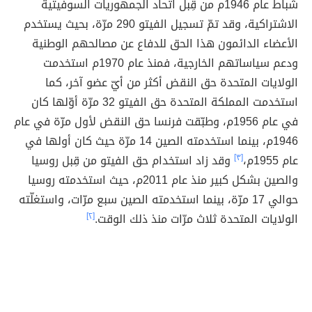
شباط عام 1946م من قِبل اتحاد الجمهوريات السوفيتية
الاشتراكية، وقد تمّ تسجيل الفيتو 290 مرّة، بحيث يستخدم
الأعضاء الدائمون هذا الحق للدفاع عن مصالحهم الوطنية
ودعم سياساتهم الخارجية، فمنذ عام 1970م استخدمت
الولايات المتحدة حق النقض أكثر من أيّ عضو آخر، كما
استخدمت المملكة المتحدة حق الفيتو 32 مرّة أوّلها كان
في عام 1956م، وطبّقت فرنسا حق النقض لأول مرّة في عام
1946م، بينما استخدمته الصين 14 مرّة حيث كان أولها في
عام 1955م،
[٣]
وقد زاد استخدام حق الفيتو من قِبل روسيا
والصين بشكل كبير منذ عام 2011م، حيث استخدمته روسيا
حوالي 17 مرّة، بينما استخدمته الصين سبع مرّات، واستغلّته
الولايات المتحدة ثلاث مرّات منذ ذلك الوقت.
[٢]