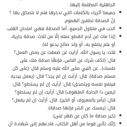
الجاهلية المظلمة إليها.
جميعنا أثرياء بالكلمات التي ندخرها فلم لا نتصدّق بها ؟
إنّ الصدقة تطفئ الهموم.
الحب في متناول الجميع، أما الصدقة فهي امتحان القلب.
(إذا مات ابن آدم انقطع عمله إلّا من ثلاث: صدقة جارية،
أو علم ينتفع به، أو ولد صالح يدعو له).
قلت: يا رسول الله، أرأيت غن ضعفت عن بعض العمل؟
قال: (تكف شرك عن الناس، فإنهّا صدقة منك على
نفسك).. عن النبي صلى الله عليه وسلم قال: (على كل
مسلم صدقة). قال: أرأيت إن لم يجد؟ قال: (يعمل بيديه
فينفع نفسه ويتصدق) قال: أرأيت إن لم يستطع؟ قال:
(يعين ذا الحاجة الملهوف) قال: أرأيت إن لم يستطع؟
قال: (يأمر بالمعروف أو الخير). قال: أرأيت إن لم يفعل؟
قال: (يمسك عن الشر فإنها صدقة).
(خير صدقة ما كان عن ظهر غنى).
(إنّك تأتي قوما من أهل الكتاب، فادعهم إلى شهادة أن