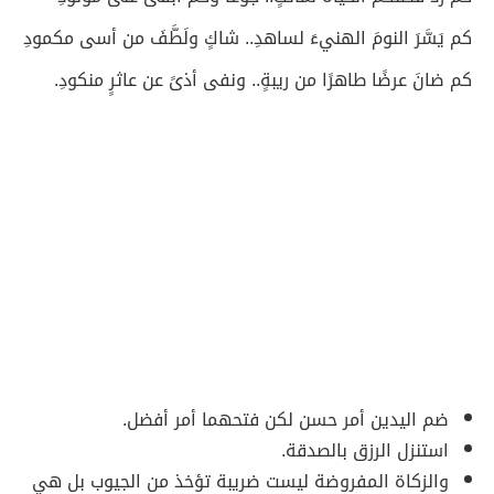
كم يَسَّرَ النومَ الهنيءَ لساهدِ.. شاكٍ ولَطَّفَ من أسى مكمودِ
كم ضانَ عرضًا طاهرًا من ريبةٍ.. ونفى أذىً عن عاثرٍ منكودِ.
ضم اليدين أمر حسن لكن فتحهما أمر أفضل.
استنزل الرزق بالصدقة.
والزكاة المفروضة ليست ضريبة تؤخذ من الجيوب بل هي