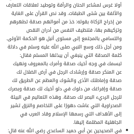
أولا غرس لمشاعر الحنان والرأفة وتوطيد لعلاقات التعارف
والألفة بين شتى الطبقات. وقد نص القرآن على الغاية
من إخراج الزكاة بقوله: خذ من أموالهم صدقة تطهرهم
وتزكيهم بها، فتنظيف النفس من أدران النقص
والتسامي بالمجتمع إلى مستوى أنبل هو الحكمة الأولى.
ومن أجل ذلك وسع النبي صلى الله عليه وسلم في دلالة
كلمة الصدقة التي ينبغي أن يبذلها المسلم فقال:
تبسمك في وجه أخيك صدقة وأمرك بالمعروف ونهيك
عن المنكر صدقة وإرشادك الرجل في أرض الضلال لك
صدقة وإماطتك الأذى والشوك والعظم عن الطريق لك
صدقة وإفراغك من دلوك في دلو أخيك لك صدقة وبصرك
للرجل الرديء البصر لك صدقة. وهذه التعاليم في البيئة
الصحراوية التي عاشت دهورًا على التخاصم والنزق تشير
إلى الأهداف التي رسمها الإسلام وقاد العرب في
الجاهلية المظلمة إليها.
في الصحيحين عن أبي حميد الساعدي رضي الله عنه قال: