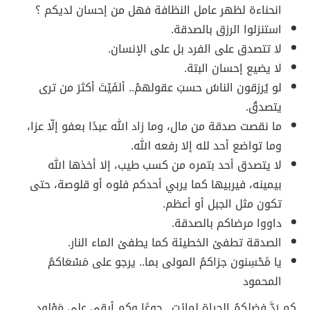
انحناءة لظهر عامل النظافة فهل من إحسان لديكم ؟
استنزلوا الرزق بالصدقة.
لا تتصدق على الفرد بل على الإنسان.
لا يضيع إحسان البتة.
لو يُرزقون الناسُ حسبَ عقولهمْ.. ألفَيْتَ أكثرَ من ترى
يتصدقُ.
ما نقصت صدقة من مال، وما زاد الله عبدًا بعفو إلّا عزا،
وما تواضع أحد لله إلا رفعه الله.
لا يتصدق أحد بتمره من كسب طيب، إلا أخذها الله
بيمينه، فيربيها كما يربي أحدكم فلوه أو قلوصة، حتى
تكون مثل الجبل أو أعظم.
داووا مرضاكم بالصدقة.
الصدقة تطفئ الخطيئة كما يطفئ الماء النار.
يا مًحْسِنون جزاكمُ المولى بما.. يرجو على مَسْعَاكمُ
المحمود
كم رَدَّ فضلكمُ الحياة لمائتٍ.. جوعًا وكم أبقى على مَوْلودِ