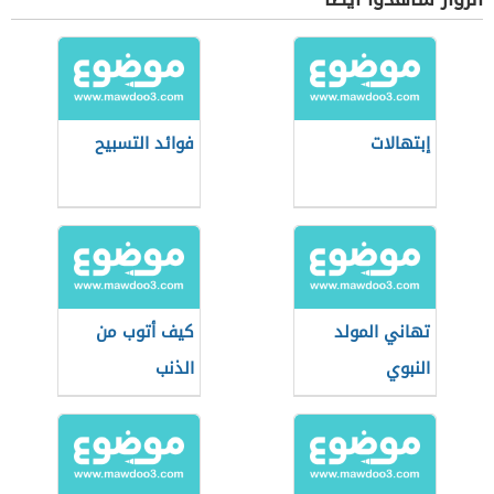
إبتهالات
فوائد التسبيح
تهاني المولد
كيف أتوب من
النبوي
الذنب