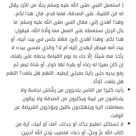
{ استعمل النبي صلى الله عليه وسلم رجلًا من الأزد يقال
له ابن اللتبية، على الصدقة، فلما قدم، قال: هذا لكم،
وهذا أهدي إلي، فقال النبي صلى الله عليه وسلم: ما
بال الرجل نستعمله على العمل مما ولّانا الله، فيقول:
هذا لكم، وهذا أهدي إليّ، فهلا جلس في بيت أبيه، أو
بيت أمه فينظر أيهدى إليه أم لا؟ والذي نفسي بيده لا
يأخذ منه شيئًا، إلّا جاء به يوم القيامة يحمله على رقبته،
إن كان بعيرًا له رغاء أو بقرة لها خوار، أو شاة تيعر ثم
رفع يديه حتى رأينا عفرتي إبطيه، اللهم هل بلغت؟ اللهم
هل بلغت، ثلاثًا.
رأيت كثيرًا من الناس يتحرزون من رشّاش نجاسة ولا
يتحاشون من غيبة ويكثرون من الصدقة ولا يبالون
بمعاملات الربا ويتهجّدون بالليل ويؤخرون الفريضة عن
الوقت.
لا تستكثر، تعليم جدّك أو جدتك، أمك أو أبيك، آية من
كتاب الله عزّ وجلّ، أو دعاء: فتصيب بإذن الله أجرين: