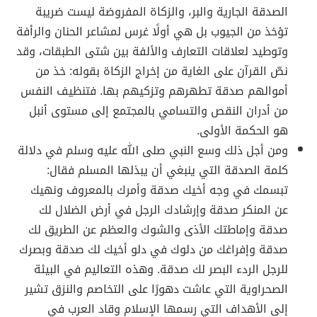
الصدقة الجارية والبر، والزكاة المفروضة ليست ضريبة
تؤخذ من الجيوب بل هي أولًا غرس لمشاعر الحنان والرأفة
وتوطيد لعلاقات التعارف والألفة بين شتى الطبقات، وقد
نصّ القرآن على الغاية من إخراج الزكاة بقوله: خذ من
أموالهم صدقة تطهرهم وتزكيهم بها. فتنظيف النفس
من أدران النقص والتسامي بالمجتمع إلى مستوى أنبل
هو الحكمة الأولى.
ومن أجل ذلك وسع النبي صلى الله عليه وسلم في دلالة
كلمة الصدقة التي ينبغي أن يبذلها المسلم فقال:
تبسمك في وجه أخيك صدقة وأمرك بالمعروف ونهيك
عن المنكر صدقة وإرشادك الرجل في أرض الضلال لك
صدقة وإماطتك الأذى والشوك والعظم عن الطريق لك
صدقة وإفراغك من دلوك في دلو أخيك لك صدقة وبصرك
للرجل الردء البصر لك صدقة. وهذه التعاليم في البيئة
الصحراوية التي عاشت دهورًا على التخاصم والنزق تشير
إلى الأهداف التي رسمها الإسلام وقاد العرب في