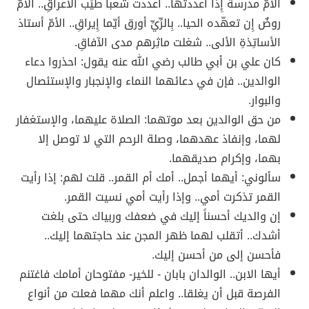
الأمّ مدرسةٌ إِذا أعددتها.. أعددت شعباً طيِّب الأعراقِ.. الأمّ
روضٌ إِن تعهّده الحيا.. بِالرِّيِّ أورق أيّما إِيراقِ.. الأمّ أستاذ
الأساتِذةِ الألى.. شغلت ماثِرهم مدى الآفاقِ.
كان علي بن أبي طالب رضي الله عنه يقول: احذروا دعاء
الوالدين.. فإن في دعائهما النماء والإنجبار والإستئصال
والبوار.
من حق الوالدين بعد موتهما: الصلاة عليهما، والإستغفار
لهما، وإنفاذ عهدهما، وصلة الرحم التي لا توصل إلا
بهما، وإكرام صديقهما.
سألوني: أيهما أجمل.. أمك أم القمر.. قلت لهم: إذا رأيت
القمر تذكرت أمي.. وإذا رأيت أمي نسيت القمر.
إن والديك أحسناً إليك في ضعفك وربياك حتى بلغت
أشدك.. أتقلب لهما ظهر المجن عند حاجتهما إليك..
فأحسن إلى من أحسن إليك.
أيها الابن.. الوالدان بابان - للخير- مفتوحان أمامك فاغتنم
الفرصة قبل أن يغلقا.. واعلم أنك مهما فعلت من أنواع