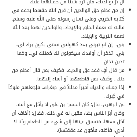
ال برّ بوالديك، فلن ترد شيئا من جميلهما عليك.
إن من عظم حق الوالدين أن قرن الله حقهما بحقه في
كتابه الكريم، وعلى لسان رسوله صلى الله عليه وسلم..
فالله له نعمة الخلق والإيجاد، والوالدين لهما بعد الله
نعمة التربية والإيلاد.
بني.. إن لم تبرني بعد كهولتي فمتى يكون برك لي..
بني.. تذكر أن أولادك سيكونون لك كمثلك لي.. وكما
تدين تدان.
من قال أفٍ فقد عق والديه.. فكيف بمن قال أعظم من
ذلك.. وكيف بمن قاطعهما أو أساء إليهما.
إذا جعلك والديك أميراً مدللاً في صِغرك.. فإجعلهم ملوكاً
في كِبرك.
عن الزهري، قال: كان الحسن بن علي لا يأكل مع أمه،
وكان أبرّ الناس بها، فقيل له في ذلك، فقال: (أخاف أن
آكل معها، فتسبق عينها إلى شيء من الطعام وأنا لا
أدري، فآكله، فأكون قد عققتها).