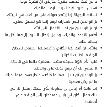
يا من تحت قدميك جنتي: أعذريني أن قصّرت يوماً.
أسهل الطرق لإرضاء ربك، ارضاء والديك.
تسقط الرجولة إذا إرتفع صوتك على من تعب في تربيتك.
برّ الوالدين ليس شعارات ترفع إنما هو تطبيق عملي.
إن برّ الوالدين من أحب الأعمال إلى الله.
أظهر التودد لوالديك.. وحاول إدخال السرور إليهما بكل ما
يحبانه منك.
والله.. لو ألنت لها الكلام، وأطعمتها الطعام، لتدخلن
الجنة ما اجتنبت الكبائر.
قلب الأم هوّة عميقة ستجد المغفرة دائما في قاعها.
لا ينبغي لك أن ترفع يديك على والديك.
برّ الوالدين أن تبذل لهما ما ملكت، وتطيعهما فيما أمراك
ما لم يكن معصية.
لما ماتت أم إِياس بن معاوية بكى عليها، فقيل له في
ذلك فقال: كان لي بابان مفتوحان إلى الجنة فأغلق
أحدهما.