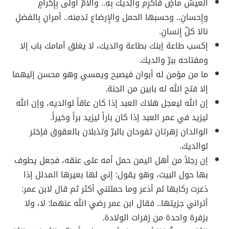
العيش ماضٍ فأكرِم والِديك بِهِ.. والأمّ أولى بِإِكرامٍ
وإِحسانِ.. وحسبها الحمل والإِرضاع تدمِنه.. أمرانِ بِالفضلِ
نالا كلّ إِنسانِ.
إكسب طاعة إبنك بطاعة والديك، لا يغلق أمامك باب إلا
ومفتاحه ببرّ والديك.
ما من مؤمن له أبوان فيصبح ويمسي وهو محسن إليهما
إلا فتح الله له بابين من الجنة.
إن الله ليعجل هلاك العبد إذا كان عاقاً لوالديه، وإن الله
ليزيد في عمر العبد إذا كان باراً ليزيد براً وخيراً.
الوالدان زهرتان تفوحان بالبرّ وتذبلان بالعقوق فإختر
لوالديك.
إن رجلاً من أهل اليمن حمل أمه على عنقه، فجعل يطوف
بها حول البيت، وهو يقول: إني لها بعيرها المدلل إذا
ذعرت ركابها لم أذعر وما حملتني أكثر ثم قال لابن عمر:
أتراني جزيتها.. فقال ابن عمر رضي الله عنهما: لا، ولا
بزفرة واحدة من زفرات الولادة.