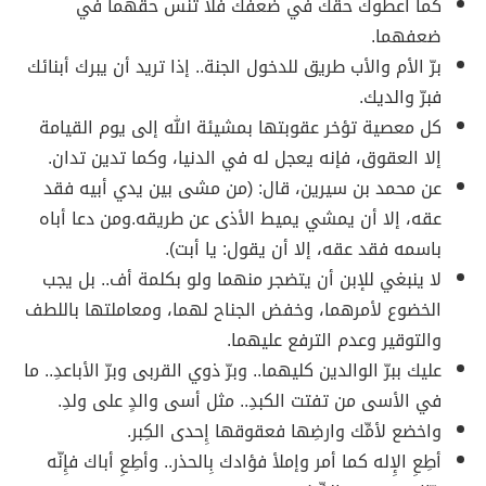
كما أعطوك حقك في ضعفك فلا تنس حقهما في
ضعفهما.
برّ الأم والأب طريق للدخول الجنة.. إذا تريد أن يبرك أبنائك
فبرّ والديك.
كل معصية تؤخر عقوبتها بمشيئة الله إلى يوم القيامة
إلا العقوق، فإنه يعجل له في الدنيا، وكما تدين تدان.
عن محمد بن سيرين، قال: (من مشى بين يدي أبيه فقد
عقه، إلا أن يمشي يميط الأذى عن طريقه.ومن دعا أباه
باسمه فقد عقه، إلا أن يقول: يا أبت).
لا ينبغي للإبن أن يتضجر منهما ولو بكلمة أف.. بل يجب
الخضوع لأمرهما، وخفض الجناح لهما، ومعاملتها باللطف
والتوقير وعدم الترفع عليهما.
عليك ببرّ الوالدين كليهما.. وبرّ ذوي القربى وبرّ الأباعدِ.. ما
في الأسى من تفتت الكبدِ.. مثل أسى والدٍ على ولدِ.
واخضع لأمِّك وارضِها فعقوقها إِحدى الكِبر.
أطِعِ الإِله كما أمر وإملأ فؤادك بِالحذر.. وأطِعِ أباك فإِنّه