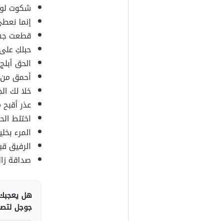
شكوت لوحا
إنما نعطي
قطعت جهي
حبلكِ على 
الحق أبلج 
أحمق من 
خلا لك ال
عذر أقبح 
اختلط الحا
المرء بخلي
الرفيق قب
صداقة زائ
هل يعجبك 
جوجل لتصلك