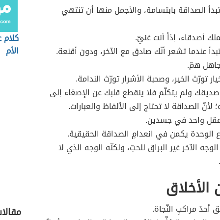
بدأ الصداقة بابتسامة، والأجمل منها أن تنتهي
لك أصدقاء، إذاً أنت غنيّ.
كلام 
الأم
بدأ عندما تشعر أنّك صادق مع الآخر، ودون أقنعة.
اهل همّ.
ار تورّث الخير، وصحبة الأشرار تورّث الندامة.
 صديقك ولم يتكلّم فلا ينقطع قلبك عن الإصغاء إلى
لأنّ الصداقة لا تحتاج إلى الألفاظ والعبارات.
عقل واحد في جسدين.
ع الوحدة يكمن في انعدامِ الصداقة الحقيقية.
لوجه الآخر غير البراق للحبّ، ولكنّه الوجه الذي لا
الأخلاق
ُق أحدُ مراكبِ النّجاة.
مقالا