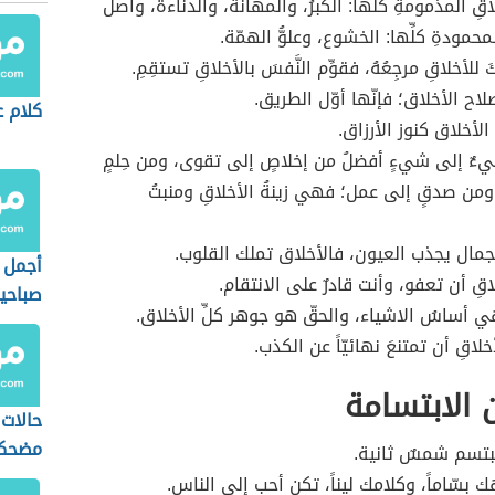
اقِ المذمومةِ كلِّها: الكبرُ، والمهانة، والدناءة، وأصلُ
لمحمودةِ كلِّها: الخشوع، وعلوُّ الهمّة.
َ للأخلاقِ مرجِعُهُ، فقوِّم النَّفسَ بالأخلاقِ تستقِمِ.
لاح الأخلاق؛ فإنّها أوّل الطريق.
كلام ع
أخلاق كنوز الأرزاق.
 شيءٌ إلى شيءٍ أفضلُ من إخلاصٍ إلى تقوى، ومن حِلمٍ
 ومن صدقٍ إلى عمل؛ فهي زينةُ الأخلاقِ ومنبتُ
لجمال يجذب العيون، فالأخلاق تملك القلوب.
أجمل 
خلاقِ أن تعفو، وأنت قادرٌ على الانتقام.
صباحي
هي أساسُ الاشياء، والحقّ هو جوهر كلِّ الأخلاق.
لاقِ أن تمتنعَ نهائيّاً عن الكذب.
الابتسامة
حالات
مضحك
بتسم شمسٌ ثانية.
 بسّاماً، وكلامك ليناً، تكن أحب إلى الناس.