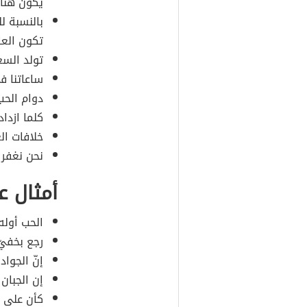
يكون هناك 
بالنسبة ل
تكون العا
تولد السع
ساعاتنا ف
دوام الحب
كلما ازدا
خلافات ال
نحن نغفر 
أمثال ع
الحب أوله
رجع بخفيّ
إنّ الجواد
إن الجبان
كأن على 