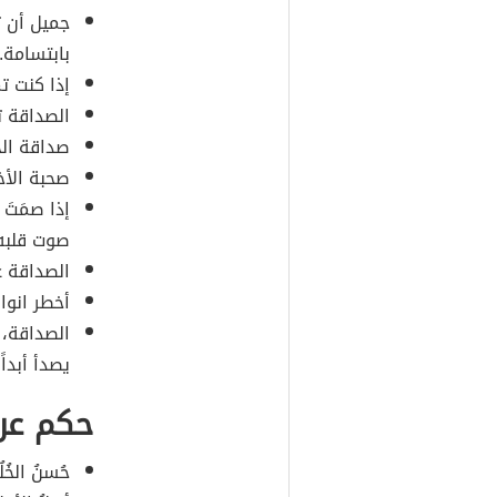
جميل أن ت
بابتسامة.
إذا كنت تم
الصداقة ت
صداقة الج
صحبة الأخي
إذا صمَتَ
صوت قلبه؛ 
الصداقة 
أخطر انوا
الصداقة، ا
يصدأ أبداً.
حكم عن 
حُسنُ الخُل