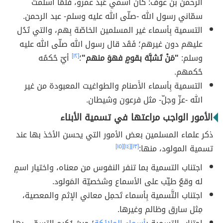
الرحمن بن عوف: كان اسمي عَبد عمرو، فلمّا أسلمت
سمّاني رسول الله -صلّى الله عليه وسلم- عبد الرحمن.
التسمية بِأسماء غير المسلمين الخاصّة بِهم، والتي تَدُل
عليهم دون غيرهم؛ فَقَد قال رسول الله صلّى الله عليه
وسلم:
"مَنْ تَشبَّهَ بقومٍ فهوَ منهم"
؛
[١٢]
أيّ حُكمُه
حُكمهم.
التسمية بِأسماء الأَصنام والطواغيت المعبودة من غير
الله -عزّ وجلّ- مثل فرعون وشيطان.
الأمور الواجب مراعتها في تسمية الأبناء
ذكر علماء المسلمين بعض الأمور التي يحسن الأخذ بها عند
تسمية المولود، منها:
[١٣]
[١٤]
[١٥]
اجتناب التسمية بما تنفر النفوس من معناه، واختيار اسمٍ
له وقعٌ طيِّب على الأسماع وشخصيّة المَولود.
اجتناب التَّسمية بِأسماء تَحمِل معاني الإثم والمعصية،
مِثل سارق وظالم وغيرها.