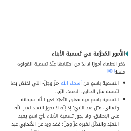
الأُمور المُحَرَّمة في تَسمية الأبناء
ذكر العلماء أمورًا لا بدّ من اجتِنابها عِنْدَ تسمية المَولود،
منها:
[١٠]
[١١]
التسمية باسمٍ من
أسماء الله
-عزّ وجلّ- التي اختَصّ بها
لنَفسه مثل الخالق، الصمد، الرّب.
التسمية باسم فيه معنى التّعبّد لغير الله -سبحانه
وتَعالى- مثل عبد النبيّ؛ إذ إنّه لا يجوز التعبد لغير الله
على الإطلاق، ولا يجوز تسمية الأبناء بأيّ اسمٍ يفيد
التعبّد والتذلّل لغيره عزّ وجلّ؛ فقد ورد عن الصَّحابي عبد