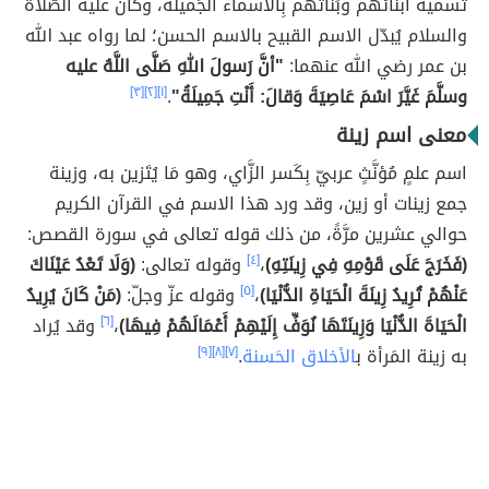
تَسمية أَبنائَهُم وبَنَاتَهُم بِالأسماء الجَميلة، وكانَ عليه الصَّلاة
والسلام يُبدّل الاسم القبيح بالاسم الحسن؛ لما رواه عبد الله
بن عمر رضي الله عنهما:
"أنَّ رَسولَ اللهِ صَلَّى اللَّهُ عليه
وسلَّمَ غَيَّرَ اسْمَ عَاصِيَةَ وَقالَ: أَنْتِ جَمِيلَةُ"
.
[١]
[٢]
[٣]
معنى اسم زينة
اسم علمٍ مُؤنَّثٍ عربيّ بِكَسر الزَّاي، وهو مَا يُتَزين به، وزينة
جمع زينات أو زين، وقد ورد هذا الاسم في القرآن الكريم
حوالي عشرين مرَّةً، من ذلك قوله تعالى في سورة القصص:
(فَخَرَجَ عَلَى قَوْمِهِ فِي زِينَتِهِ)
،
[٤]
وقوله تعالى:
(وَلَا تَعْدُ عَيْنَاكَ
عَنْهُمْ تُرِيدُ زِينَةَ الْحَيَاةِ الدُّنْيَا)
،
[٥]
وقوله عزّ وجلّ:
(مَنْ كَانَ يُرِيدُ
الْحَيَاةَ الدُّنْيَا وَزِينَتَهَا نُوَفِّ إِلَيْهِمْ أَعْمَالَهُمْ فِيهَا)
،
[٦]
وقد يُراد
به زينة المَرأة ب
الأخلاق الحَسنة
.
[٧]
[٨]
[٩]