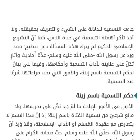
جاءت التسمية للدلالة على الشيء والتعريف بحقيقته، ولا
أحَد يُنْكِر أهميّة التسمية في حياة الناس، كما أنّ التشريع
الإسلاميّ الحكيم لم يترك هذه المسألة دون تنظيمٍ؛ فقد
ورد عن رسول الله -صلى الله عليه وسلم- عدِّة أَحاديث وآثارٍ
تَدُلّ على عنايته بآداب التسمية وأحكامها، وفيما يلي بيانٌ
لحكم التسمية باسم زينة، والأمور التي يجب مراعاتها شرعًا
عند التسمية.
حكم التسمية باسم زينة
الأَصِل في الأُمور الإِباحة مَا لَمْ يَرِد نَصٌّ على تحريمها، ولا
مانع شرعيّ من تسمية الفتاة باسم زِينة؛ إذ إنّ هذا الاسم لا
يتعارض مع عقيدة المُسلم أو الآداب الإسلاميّة، وقَدْ وَرَدَ أنّ
رسول الله -صلّى الله عليه وسلم- حثّ صحابه الكِرام على