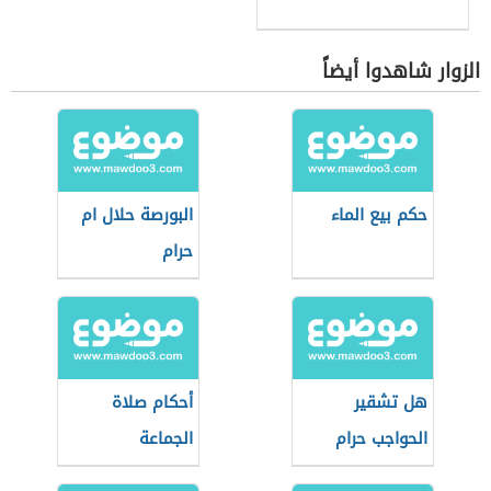
الزوار شاهدوا أيضاً
حكم بيع الماء
البورصة حلال ام
حرام
هل تشقير
أحكام صلاة
الحواجب حرام
الجماعة