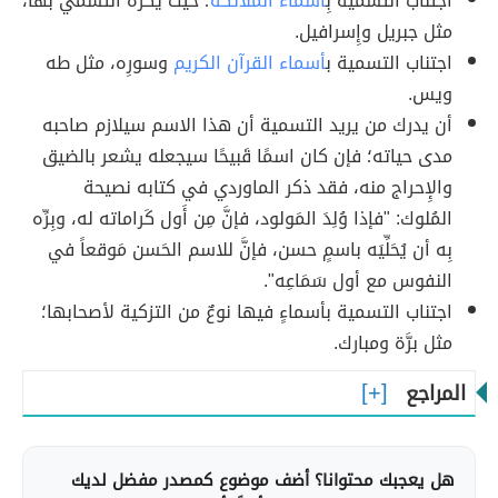
اجتناب التسمية بِ
أسماء الملائكة
؛ حيث يُكره التسمّي بها،
مثل جبريل وإِسرافيل.
اجتناب التسمية ب
أسماء القرآن الكريم
وسورِه، مثل طه
ويس.
أن يدرك من يريد التسمية أن هذا الاسم سيلازم صاحبه
مدى حياته؛ فإن كان اسمًا قَبيحًا سيجعله يشعر بالضيق
والإِحراج منه، فقد ذكر الماوردي في كتابه نصيحة
المُلوك: "فإذا وُلِدَ المَولود، فإنَّ مِن أَول كَراماته له، وبِرِّه
بِه أن يُحَلِّيَه باسمٍ حسن، فإنَّ للاسم الحَسن مَوقعاً في
النفوس مع أول سَمَاعِه".
اجتناب التسمية بأسماءٍ فيها نوعٌ من التزكية لأصحابها؛
مثل برَّة ومبارك.
المراجع
هل يعجبك محتوانا؟ أضف موضوع كمصدر مفضل لديك