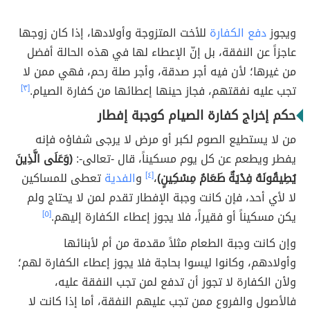
ويجوز
دفع الكفارة
للأخت المتزوجة وأولادها، إذا كان زوجها
عاجزاً عن النفقة، بل إنّ الإعطاء لها في هذه الحالة أفضل
من غيرها؛ لأن فيه أجر صدقة، وأجر صلة رحم، فهي ممن لا
تجب عليه نفقتهم، فجاز حينها إعطائها من كفارة الصيام.
[٣]
حكم إخراج كفارة الصيام كوجبة إفطار
من لا يستطيع الصوم لكبر أو مرض لا يرجى شفاؤه فإنه
يفطر ويطعم عن كل يوم مسكيناً، قال -تعالى-:
(وَعَلَى الَّذِينَ
يُطِيقُونَهُ فِدْيَةٌ طَعَامُ مِسْكِينٍ)
،
[٤]
و
الفدية
تعطى للمساكين
لا لأي أحد، فإن كانت وجبة الإفطار تقدم لمن لا يحتاج ولم
يكن مسكيناً أو فقيراً، فلا يجوز إعطاء الكفارة إليهم.
[٥]
وإن كانت وجبة الطعام مثلاً مقدمة من أم لأبنائها
وأولادهم، وكانوا ليسوا بحاجة فلا يجوز إعطاء الكفارة لهم؛
ولأن الكفارة لا تجوز أن تدفع لمن تجب النفقة عليه،
فالأصول والفروع ممن تجب عليهم النفقة، أما إذا كانت لا