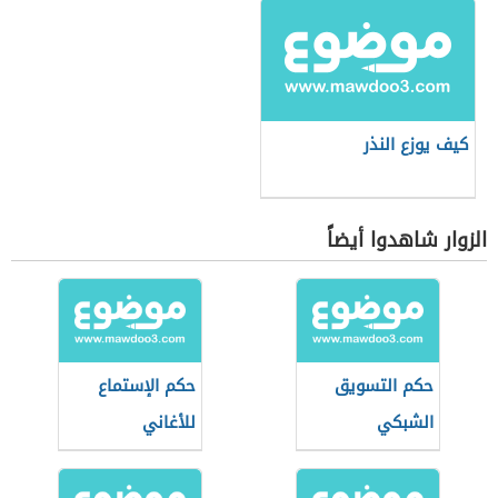
كيف يوزع النذر
الزوار شاهدوا أيضاً
حكم التسويق
حكم الإستماع
الشبكي
للأغاني