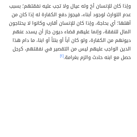
وإذا كان للإنسان أخ وله عيال ولا تجب عليه نفقتهم؛ بسبب
عدم التوارث لوجود أبناء، فيجوز دفع الكفارة له إذا كان من
أهلها؛ أي بحاجة، وإذا كان للإنسان أقارب وكانوا لا يحتاجون
المال للنفقة، وإنما عليهم قضاء ديون جاز أن يسدد عنهم
ديونهم من الكفارة، ولو كان أباً أو بنتاً أو ابنا، ما دام هذا
الدين الواجب عليهم ليس من التقصير في نفقتهم، كرجل
حصل مع ابنه حادث والزم بغرامة.
[٢]