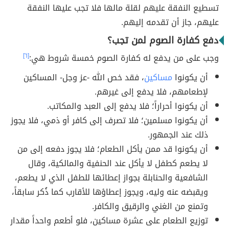
تسطيع النفقة عليهم لقلة مالها فلا تجب عليها النفقة
عليهم، جاز أن تقدمه إليهم.
دفع كفارة الصوم لمن تجب؟
وجب على من يدفع له كفارة الصوم خمسة شروط هي:
[٦]
أن يكونوا
مساكين
، فقد خص الله -عز وجل- المساكين
لإطعامهم، فلا يدفع إلى غيرهم.
أن يكونوا أحراراً؛ فلا يدفع إلى العبد والمكاتب.
أن يكونوا مسلمين؛ فلا تصرف إلى كافر أو ذمي، فلا يجوز
ذلك عند الجمهور.
أن يكونوا قد ممن يأكل الطعام؛ فلا يجوز دفعه إلى من
لا يطعم كطفل لا يأكل عند الحنفية والمالكية، وقال
الشافعية والحنابلة بجواز إعطائها للطفل الذي لا يطعم،
ويقبضه عنه وليه، ويجوز إعطاؤها للأقارب كما ذُكر سابقاً،
وتمنع من الغني والرقيق والكافر.
توزيع الطعام على عشرة مساكين، فلو أطعم واحداً مقدار