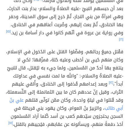
في المسلمين يومئذ ستةٌ وثلاثون فارساً،
وكان ذلك
بعد أن حبسهم النبيّ -عليه الصلاةُ والسلام- بدار بنت الحارث،
وهي امرأةٌ من بني النجار، ثُمّ خرج إلى سوق المدينة، وحفر
بها الخنادق، ثُمّ بعث إليهم، وضُربت أعناقهم في الخنادق،
وفي رواية عن عروة في أنّهم كانوا في دار أسامة بن زيد.
[١٥]
[١٦]
فقُتل جميعُ رجالهم، وفضّلوا القتل على الدُخول في الإسلام،
وكان منهم حُيي بن أخطب وعليه حُلة، فمزّقها؛ لكي لا
ينتفع بها أحدٌ من المُسلمين، ولما جيء به ليُقتل، قال للنبيّ
-عليه الصلاةُ والسلام-: "والله ما لمت نفسي في عداوتك
أبداً"،
[١٢]
وبعد إعدامهم قُذفوا إلى الخنادق، وأُلقي عليهم
التُراب، وقيل إنّ عددهم كان ما بين الثمانمئة إلى التِّسعمئة،
وقد قُتلوا في ليلةٍ واحدة، وكان ممّن تولّى قتلهم
علي بنُ
أبي طالب
، والزبيرُ بنُ العوام، وكان يهود بني قريظة في
السجن يحتجزون سيّدهم كعب بن أسد كُلما أراد المُسلمون
أخذ دفعةً منهم، ويسألونه عن عقابهم، فيُجيبهم بالقتل،
[١٧]