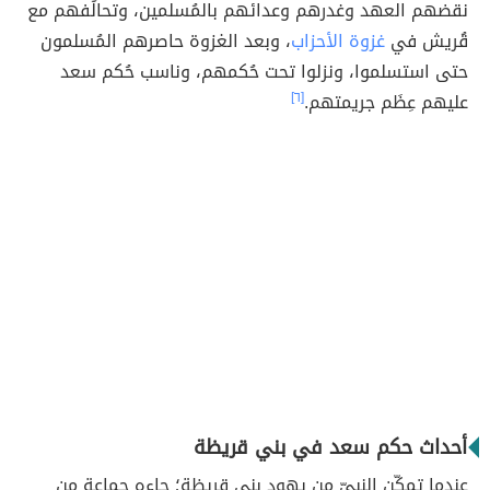
نقضهم العهد وغدرهم وعدائهم بالمُسلمين، وتحالُفهم مع
قُريش في
غزوة الأحزاب
، وبعد الغزوة حاصرهم المُسلمون
حتى استسلموا، ونزلوا تحت حُكمهم، وناسب حُكم سعد
عليهم عِظَم جريمتهم.
[٦]
أحداث حكم سعد في بني قريظة
عندما تمكّن النبيّ من يهود بني قريظة؛ جاءه جماعة من