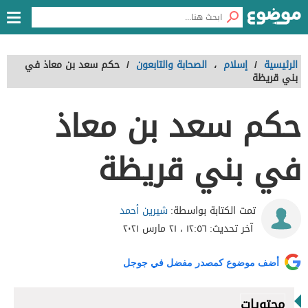
الرئيسية
/
إسلام
،
الصحابة والتابعون
/
حكم سعد بن معاذ في
بني قريظة
حكم سعد بن معاذ
في بني قريظة
شيرين أحمد
تمت الكتابة بواسطة:
آخر تحديث:
١٢:٥٦ ، ٢١ مارس ٢٠٢١
أضف موضوع كمصدر مفضل في جوجل
محتويات