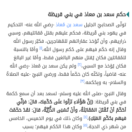
حكم سعد بن معاذ في بني قريظة
تولّى الصحابيّ الجليل
سعد بن مُعاذ
-رضي الله عنه- التحكيم
في يهود بني قُريظة، فحكم عليهم بقتل مُقاتليهم، وسبي
ذراريهم، وأن تُؤخذ عقاراتهم للمُهاجرين، فكبّر رسول الله
وقال إنه حَكَم فيهم على حُكم رسول الله،
[١]
وأمّا بالنسبة
للمُقاتلين فكان يُقتل منهم البالغين فقط، وأمّا غير البالغ
فكان يُؤخذ مع السبي،
[٢]
ولم يكن سعد بن مُعاذ -رضي الله
عنه- قاضياً، ولكنّه كان حَكَماً فقط، ورضيَ النبيّ -عليه الصلاةُ
والسلام- به وبِحُكمه.
[٣]
وقال النبيّ -صلى الله عليه وسلم- لسعد بعد أن سمع حُكمهُ
في بني قُريظة:
(إنَّ هَؤُلَاءِ نَزَلُوا علَى حُكْمِكَ، قالَ: فإنِّي
أحْكُمُ أنْ تُقْتَلَ المُقَاتِلَةُ، وأَنْ تُسْبَى الذُّرِّيَّةُ، قالَ: لقَدْ حَكَمْتَ
فيهم بحُكْمِ المَلِكِ)
،
[٤]
وكان ذلك في يوم الخميس، الخامس
من شهر ذي الحجة،
[٥]
وكان هذا الحُكم فيهم؛ بسبب