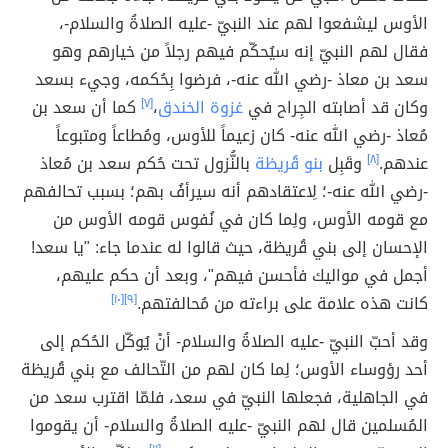
الأوس ليشفعوا لهم عند النبيّ -عليه الصلاةُ والسلام-،
فقال لهم النبيّ إنه سيُحكّم فيهم رجلاً من خيارهم وهو
سعد بن معاذ -رضي الله عنه-، فرضوا بِحُكمه، وجيء بسعد
وكان قد أصابته الجِراح في
غزوة الخندق
،
[٧]
كما أن سعد بن
مُعاذ -رضي الله عنه- كان زعيماً للأوس، ومُطاعاً ومتبوعاً
عندهم.
[٨]
وقَبِل
بنو قُريظة
بالنُّزول تحت حُكم سعد بن مُعاذ
-رضي الله عنه-؛ لِاعتقادهم أنه سيرأفُ بهم؛ بسبب تحالفهم
مع قومه الأوس، ولِما كان في نُفوس قومه الأوس من
الإحسان إلى بني قُريظة، حيث قالوا له عندما جاء: "يا سعد!
أجمل في مواليك فأحسن فيهم"، وبعد أن حكم عليهم،
كانت هذه علامة على براءته من مُحالفتهم.
[٩]
[١٠]
وقد أحبّ النبيّ -عليه الصلاةُ والسلام- أنْ يُوكّل الحُكم إلى
أحد رؤوساء الأوس؛ لِما كان لهم من التّحالف مع بني قُريظة
في الجاهلية، فجعلها النبيّ في سعد، فلمّا اقترب سعد من
المُسلمين قال لهم النبيّ -عليه الصلاةُ والسلام- أن يقوموا