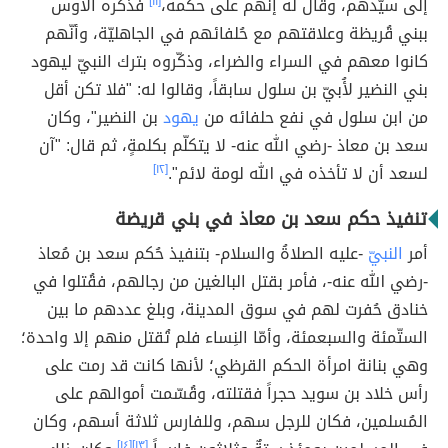
إلى سيّدهم، وقال له إنهم على حكمه،
[١١]
فذكّره الأوس
ببني قُريظة وعلاقتهم مع حُلفائهم في الجاهليّة، وأنّهم
كانوا معهم في السراء والضراء، وذكّروه بترك النبيّ ليهود
بني النضير لأُبيّ بن سلول سابقاً، وقالوا له: "فلا تكن أقل
من ابن سلول في نفع حلفائه من
يهود
بن النضير"، وكان
سعد بن معاذ -رضي الله عنه- لا يتكلّم بكلمةٍ، ثم قال: "آن
لسعد أن لا تأخذه في الله لومة لائم".
[١٢]
تنفيذ حكم سعد بن معاذ في بني قريضة
أمر
النبيّ
-عليه الصلاةُ والسلام- بتنفيذ حُكم سعد بن مُعاذ
-رضي الله عنه-، فأمر بقتل البالغين من رجالهم، فقُتلوا في
خنادق حُفرت لهم في سوق المدينة، وبلغ عددهم ما بين
الستّمئة والسبعمئة، وأمّا النِساء فلم تُقتل منهم إلا واحدة؛
وهي بنانة امرأة الحكم القرظي؛ لأنها كانت قد رمت على
رأس خلاد بن سويد حجراً فقتلته، وقُسّمت أموالهم على
المُسلمين، فكان للرجل سهم، وللفارس ثلاثة أسهم، وكان
[١٤]
[١٣]