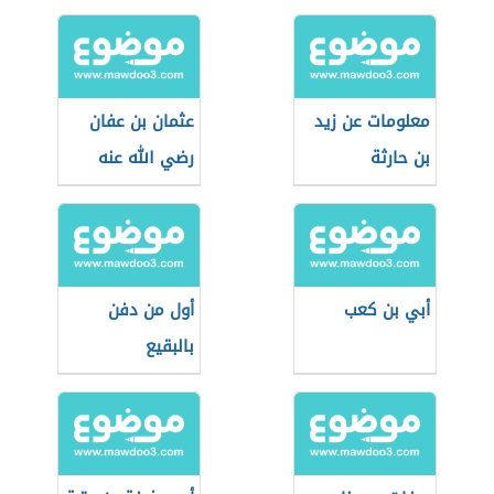
معلومات عن زيد
عثمان بن عفان
بن حارثة
رضي الله عنه
أبي بن كعب
أول من دفن
بالبقيع