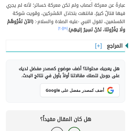
عبارةً عن معركة أعصاب ولم تكن معركة خسائر؛ لأنه لم يجري
فيها قتالٌ كبيرٌ، فانتهت بتخاذل المُشركين، وقَويت شوكة
المُسلمين، لقول النبي -عليه الصلاة والسلام-:
(الآنَ نَغْزُوهُمْ
ولَا يَغْزُونَنَا، نَحْنُ نَسِيرُ إليهِم)
.
[١٩]
[٢٠]
المراجع
هل يعجبك محتوانا؟ أضف موضوع كمصدر مفضل لديك
على جوجل لتصلك مقالاتنا أولاً بأول في نتائج البحث.
أضف كمصدر مفضل على Google
هل كان المقال مفيداً؟