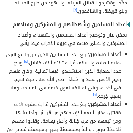
مكّة، ومُشركو القبائل العربيّة، واليهود من خارج المدينة،
وبنو قُريظة، والمُنافقون.
[٧]
أعداد المسلمين وشُهدائهم و المشركين وقتلاهم
يمكن بيان وتوضيح أعداد المسلمين والشهداء، وأعداد
المشركين والقتلى منهم في غزوة الأحزاب فيما يأتي:
أعداد المسلمين:
بلغ عدد المُسلمين الذين خرجوا مع النبي
-عليه الصلاة والسلام- قُرابة ثلاثة آلاف مُقاتل،
[٨]
وبلغ
عدد الصحابة الذين استُشهدوا فيها ثمانية، وكان منهم
زعيم الأوس سعد بن مُعاذ -رضي الله عنه-، حيث أُصيب
في أكحله، وبنى له المُسلمون خيمةً في المسجد، ومات
بسبب جُرحه.
[٩]
أعداد المشركين:
بلغ عدد المُشركين قُرابة عشرة آلاف
مُقاتل، وكان أربعةُ آلافٍ منهم من قُريش وأحابيشها،
ومن تبعهم من عرب كِنانة وأهل تِهامة، وقادوا معهم
ثلاثمئة فرسٍ، وألفاً وخمسمئة بعيرٍ، وسبعمئة مُقاتلٍ من