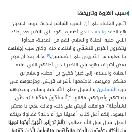
سبب الغزوة وتاريخها
اتّفق العُلماء على أن السبب المُباشر لحدوث غزوة الخندق؛
هو الحقد
والحسد
الذي أضمره يهود بني النضير بعد إجلاء
النبي -عليه الصلاة والسلام- لهم من المدينة، فبدأوا
ينتظرون الفُرص للتشفّي والانتقام منه، وكان سبب إجلائهم
ما فعلوه من التّحريض على المُسلمين،
[١]
وذلك بعد أن قدِم
بعض أشراف يهود بني النضير الذين أجلاهم النبي -عليه
الصلاة والسلام- إلى خيبر؛ كحُييّ بن أخطب، وسلام بن
مشكم، وغيرهم، فاجتمعوا بأشراف قُريش، وحرّضوهم على
حرب
المُسلمين
والرسول -صلى الله عليه وسلم-، ووعدوهم
بإعانتهم ونُصرتهم، فقالوا: "إِنَّا سَنَكُونُ مَعَكُمْ عَلَيْهِ حَتَّى
نَسْتَأْصِلَهُ"، فوافقت قُريش على ذلك، وقالت لهم: يا معشر
اليهود، إنكم أهل كتاب، أفدينُنا خيرٌ أم دينه؟ فقالوا: دينكم
أفضل، فنزل قول الله -تعالى-:
(أَلَمْ تَرَ إِلَى الَّذِينَ أُوتُوا نَصِيبًا
مِنَ الْكِتَابِ يُؤْمِنُونَ بِالْجِبْتِ وَالطَّاغُوتِ وَيَقُولُونَ لِلَّذِينَ كَفَرُوا