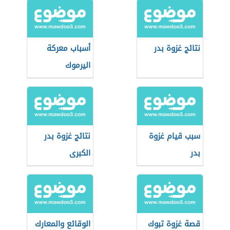
نتائج غزوة بدر
أسباب معركة
اليرموك
سبب قيام غزوة
نتائج غزوة بدر
بدر
الكبرى
قصة غزوة تبوك
الوقائع والمعارك