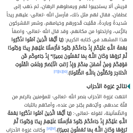
قريش ألا يستجيبوا لهم ويعطوهم الرهان، ثم ذهب إلى
غطفان، فقال لهم مثل ذلك، فأرسل الله -تعالى- عليهم ريحاً
شديدةً وباردةً، فقُلِبت قُدورهم وخيامهم، وشعر المُشركون
بالرُّعب، وارتحلوا من مكانهم، وقد قال الله -تعالى- واصفاً
هذا المشهد في كتابه الكريم:
(يَا أَيُّهَا الَّذِينَ آمَنُوا اذْكُرُوا
نِعْمَةَ اللَّـهِ عَلَيْكُمْ إِذْ جَاءَتْكُمْ جُنُودٌ فَأَرْسَلْنَا عَلَيْهِمْ رِيحًا وَجُنُودًا
لَّمْ تَرَوْهَا وَكَانَ اللَّـهُ بِمَا تَعْمَلُونَ بَصِيرًا* إِذْ جَاءُوكُم مِّن
فَوْقِكُمْ وَمِنْ أَسْفَلَ مِنكُمْ وَإِذْ زَاغَتِ الْأَبْصَارُ وَبَلَغَتِ الْقُلُوبُ
الْحَنَاجِرَ وَتَظُنُّونَ بِاللَّـهِ الظُّنُونَا)
.
[١٥]
[١٤]
[١٦]
نتائج غزوة الأحزاب
انتهت غزوة الأحزاب بنصر الله -تعالى- للمؤمنين بالرغم من
قلّة عددهم، وأيّدهم بِجُندٍ من عنده، وأمدّهم بالثبات
والطّمأنينة، لقوله -تعالى-:
(يَا أَيُّهَا الَّذِينَ آمَنُوا اذْكُرُوا نِعْمَةَ
اللَّـهِ عَلَيْكُمْ إِذْ جَاءَتْكُمْ جُنُودٌ فَأَرْسَلْنَا عَلَيْهِمْ رِيحًا وَجُنُودًا لَّمْ
تَرَوْهَا وَكَانَ اللَّـهُ بِمَا تَعْمَلُونَ بَصِيرًا)
،
[١٧]
[١٨]
وكانت غزوة الأحزاب