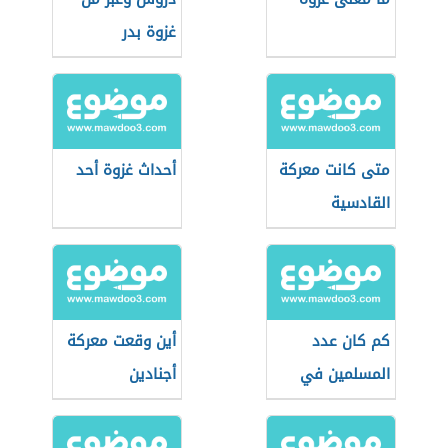
غزوة بدر
متى كانت معركة
أحداث غزوة أحد
القادسية
كم كان عدد
أين وقعت معركة
المسلمين في
أجنادين
غزوة تبوك