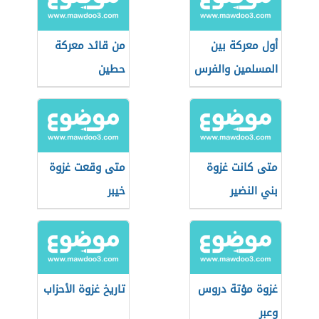
أول معركة بين
من قائد معركة
المسلمين والفرس
حطين
متى كانت غزوة
متى وقعت غزوة
بني النضير
خيبر
غزوة مؤتة دروس
تاريخ غزوة الأحزاب
وعبر