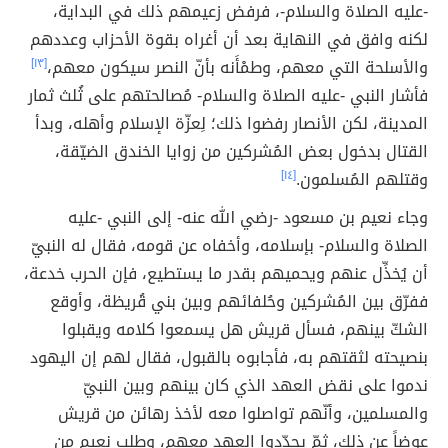
-عليه الصلاة والسلام-، فرفض زعيمهم ذلك في البداية،
لكنه وافق في النهاية بعد أن أغراه بقوة الأحزاب وعددهم
والأسلحة التي معهم، وطمْأَنه بأنّ النصر سيكون معهم،
[١٣]
فأشار النبي -عليه الصلاة والسلام- مُصالحتهم على ثُلث ثمار
المدينة، لكن الأنصار رفضوا ذلك؛ لِعزّة الإسلام وأهله، وبدأ
القتال بدخول بعض المُشركين من زوايا الخندق الضيّقة،
وقتلهم المُسلمون.
[١٤]
وجاء نعيم بن مسعود -رضي الله عنه- إلى النبي -عليه
الصلاة والسلام- بإسلامه، وأخفاه عن قومه، فقال له النبيّ
أن يُخذِّل عنهم ويحميهم بقدر ما يستطيع، فإن الحرب خدعة،
ففرّق بين المُشركين وحُلفائهم وبين بني قُريظة، وأوقع
الشكّ بينهم، فسأل قريش هل يسمعوا كلامه ويقبلوا
بنصيحته لثقتهم به، فأجابوه بالقبول، فقال لهم إن اليهود
ندموا على نقض العهد الذي كان بينهم وبين النبيّ
والمسلمين، وأنّهم تواصلوا معه لأخذ رهائن من قريش
عوضاً عن ذلك، ثمّ يجدّدوا العهد معهم، وطلب نعيم من