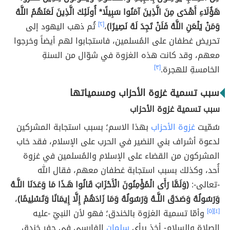
هَؤُلَاءِ أَهْدَى مِنَ الَّذِينَ آمَنُوا سَبِيلًا* أُولَئِكَ الَّذِينَ لَعَنَهُمُ اللَّهُ
وَمَنْ يَلْعَنِ اللَّهُ فَلَنْ تَجِدَ لَهُ نَصِيرًا)
،
[٢]
ثُم ذهب اليهود إلى
تحريض غطفان على المُسلمين، فاستجابوا لهم أيضاً وخرجوا
معهم، وقد كانت هذه الغزوة في شوّال من السنةِ
الخامسةِ للهجرة.
[٣]
سبب تسمية غزوة الأحزاب ومسمياتها
سبب تسمية غزوة الأحزاب
سُمّيت
غزوة الأحزاب
بهذا الاسم؛ بسبب استجابة المشركين
لدعوة أشراف بني النضير في الحرب على الإسلام، فقد خاب
المشركون من القضاء على الإسلام والمُسلمين في غزوة
أُحد، وكذلك بسبب استجابة غطفان معهم، فقال الله
-تعالى-:
(وَلَمَّا رَأَى الْمُؤْمِنُونَ الْأَحْزَابَ قَالُوا هَـذَا مَا وَعَدَنَا اللَّـهُ
وَرَسُولُهُ وَصَدَقَ اللَّـهُ وَرَسُولُهُ وَمَا زَادَهُمْ إِلَّا إِيمَانًا وَتَسْلِيمًا)
،
[٤]
[٥]
وأمّا تسمية الغزوة بالخندق؛ فهو لأن النبيّ -عليه
الصلاة والسلام- أخذ برأي
سلمان
الفارسي في حفر خندقٍ