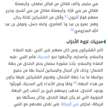
بني سليم، وألف مُقاتلٍ من قبائل غطفان، وأربعمئة
مُقاتلٍ من بني مُرّة، وأربعمئة مقاتلٍ من بني أشجع، وخرج
معهم قومٌ آخرون،
[١٠]
وقُتل من المُشركين ثلاثة رجال،
وهم: عمرو بن عبد ودّ العامريّ، وابنه حسل، ونوفل بن عبد
الله المخزوميّ.
[١١]
مجريات غزوة الأحزاب
تآمر المُشركون ومن كان معهم على النبي -عليه الصلاة
والسلام- وأصحابِه، واتّجهوا نحو
المدينة
، فأمر النبي -عليه
الصلاة والسلام- بأخذ مشورة سلمان بحفر الخندق من جهة
الشمال؛ وذلك لأن الجبال والبساتين تُحيط بها من جميع
جوانبها ما عدا جهة الشمال، وهجوم المُشركين عليها يكون
من هذه الجهة،
[١٢]
ولمّا وصل الأعداء إلى المدينة، فُوجِئُوا
بوجود الخندق، فذهب زعيمهم حُييّ بن أخطب إلى الجهة
الجنوبية التي لم يكن فيها الخندق، وكان يسكُنها بنو
قريظة، فحرّض
بني قُريظة
على نقض عهدهم مع النبي