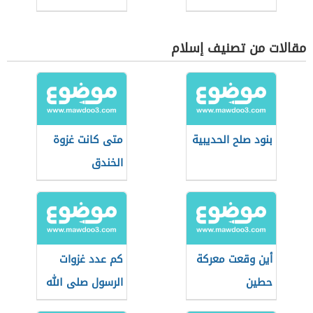
مقالات من تصنيف إسلام
بنود صلح الحديبية
متى كانت غزوة
الخندق
أين وقعت معركة
كم عدد غزوات
حطين
الرسول صلى الله
عليه وسلم