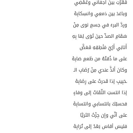
فَقَرَّبَ بينَ أَجفاني وغَمْضِي
وباعَدَ بين دَمعِي وانسِكابِهْ
وردَّ البرءَ في جسمٍ نوى مِنْ
سُقَامِ الصدِّ حينَ ثَوَى لِمَا بِهِ
أَتانِي أَرْيُ مَنْطِقِهِ فَعَضَّ
على ما ذُقتُهُ من طَعمِ صَابِهْ
وكانَ أَلذَّ عندي مِنْ رُضَابِ الـ
ـحَبِيبِ إذا قَدرتُ على رِضَابِهْ
إذا انتسبَ الثّقَاتُ إلى وفاءٍ
فحسبُكَ بانتسابي وانتسابِهْ
على أنِّي وإِن جِزْتُ الثريَّا
فليسَ أقاسَ بَعْدُ إلى تُرَابِهْ