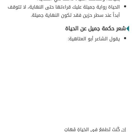
الحياة رواية جميلة عليك قراءتها حتى النهاية، لا تتوقف
أبداً عند سطر حزين فقد تكون النهاية جميلة.
شعر حكمة جميل عن الحياة
يقول الشاعر أبو العتاهية:
إِن كُنتَ تَطمَعُ في الحَياةِ فَهاتِ