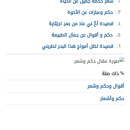
٢
شعر حكمة جميل عن الحياة
٣
حكم وعبارات عن الأخوة
٤
قصيدة أخٌ لي عادَ من بعدِ اجتِنَابِهْ
٥
حكم و أقوال عن جمال الطبيعة
٦
قصيدة تظل أمواج هذا البحر تطربني
ذات صلة
أقوال وحكم وشعر
حكم وأشعار