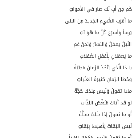
كَم مِن أَبٍ لَكَ صارَ في الأَمواتِ
ما أَقرَبَ الشَيءِ الجَديدَ مِنَ البِلى
يَوماً وَأَسرَعَ كُلَّ ما هُوَ آتِ
اللَيلُ يَعمَلُ وَالنَهارُ وَنَحنُ عَم
ما يَعمَلانِ بِأَغفَلِ الغَفلاتِ
يا ذا الَّذي اِتَّخَذَ الزَمانَ مَطِيَّةً
وَخُطا الزَمانِ كَثيرَةُ العَثَراتِ
ماذا تَقولُ وَلَيسَ عِندَكَ حُجَّةٌ
لَو قَد أَتاكَ مُنَغِّصُ اللَذّاتِ
أَو ما تَقولُ إِذا حَلَلتَ مَحَلَّةً
لَيسَ الثِقاتُ لِأَهلِها بِثِقاتِ
أَو ما تَقولُ وَلَيسَ حُكمُكَ نافِذاً