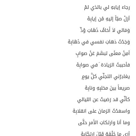
رجاءَ إيابهِ لي بالذي لمْ
أزلْ صبّاً إليهِ مْن إيابِهْ
وَمَالي لاَ أَخافُ ذَهَابَ وُدٍّ
وَجَدْتُ ذهابَ نفسي في ذَهَابِهْ
أمِنْ معنًى تبسَّمَ عَنْ صوابٍ
فأحببتُ الزيادَة َ في صوابِهْ
يغادِرُني التجنِّي كلَّ يومٍ
صريعاً بينَ مخلبِهِ ونابِهْ
كأنِّي قد رَضيتُ عن الليالي
واسعَدْتُ الزمانَ على انقلابِهْ
وما أنا وارتكابَ الأَمرِ حتَّى
أرَى ما خَلْفَهُ قَبْلَ ارتِكَابِهْ