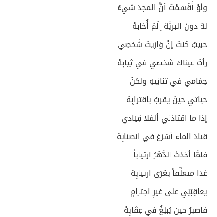
ولَوْ أَقْسَمْتُ أنَّ المجدَ شيءٌ
لهُ دونَ البريَّة ِ لَمْ أُحَابِهْ
حبيبٌ كنتُ إنْ وَارَيتُ شَخصِي
رأتْ عيناكَ شخصي في ثِيابِهْ
حِمَامي في تَنَائِيهِ ولكنْ
حياتي حينَ يقربُ باقترابِهْ
إذا ما اقتادَني ألفلا قِيَادي
قيادَ الماءِ أسْرَعَ في انصِبَابِهْ
فلمَّا أحَدَثَ الدَّهْرُ ارتياباً
غَدَا متعلِّقاً بعُرَى ارتيابِهْ
يعاقِبُنِي على غيرِ اجترامٍ
فاصبرُ حين يُبلِغُ في عِقَابِهْ