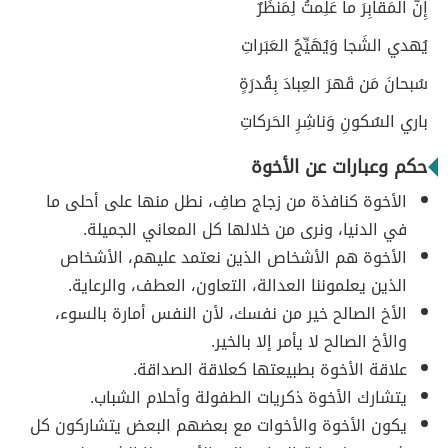
إِنَّ المَقابِرَ ما عَلِمتُ لِمَنظَرٌ
يُهدي الشَجا وَيُهَيِّجُ العَبَراتِ
سُبحانَ مَن قَهرَ العِبادَ بِقُدرَةٍ
باري السُكونِ وَناشِرِ الحَركاتِ
حكم وعبارات عن الأخوة
الأخوة كنافذة من زجاج صافِ، نطل منها على أحلى ما
في الدنيا، ونرى من خلالها كل المعاني الجميلة.
الأخوة هم الأشخاص الذين نعتمد عليهم، الأشخاص
الذين يعلموننا العدالة، التعاون، العطف، والرعاية.
الأخ الصالح خير من نفسك، لأن النفس أمارة بالسوء،
والأخ الصالح لا يأمر إلا بالخير.
علاقة الأخوة بطبيعتها كعلاقة الصداقة.
يتشارك الأخوة ذكريات الطفولة وأحلام الشباب.
يكون الأخوة والأخوات مع بعضهم البعض يتشاركون كل