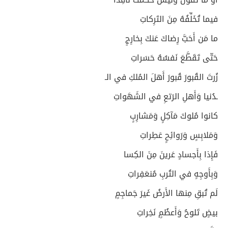
فيما تُخَلِّفُهُ مِنَ التَرِكاتِ
ما مَن أَحَبَّ رِضاكَ عَنكَ بِخارِجٍ
حَتّى تَقَطَّعَ نَفسُهُ حَسَراتِ
زُرتَ القُبورَ قُبورَ أَهلَ المُلكِ في الـ
ـدُنيا وَأَهلِ الرَتعِ في الشَهَواتِ
كانوا مُلوكَ مَآكِلٍ وَمَشارِبٍ
وَمَلابِسٍ وَرَوائِحٍ عَطِراتِ
فَإِذا بِأَجسادٍ عَرينَ مِنَ الكِسا
وَبِأَوجِهٍ في التُربِ مُنعَفِراتِ
لَم تُبقِ مِنها الأَرضُ غَيرَ جَماجِمٍ
بيضٍ تَلوحُ وَأَعظُمٍ نَخِراتِ