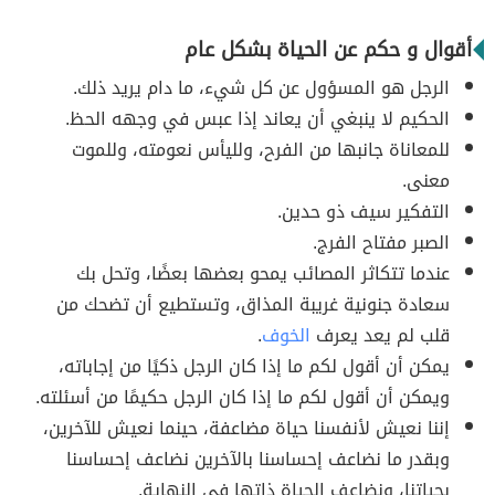
أقوال و حكم عن الحياة بشكل عام
الرجل هو المسؤول عن كل شيء، ما دام يريد ذلك.
الحكيم لا ينبغي أن يعاند إذا عبس في وجهه الحظ.
للمعاناة جانبها من الفرح، ولليأس نعومته، وللموت
معنى.
التفكير سيف ذو حدين.
الصبر مفتاح الفرج.
عندما تتكاثر المصائب يمحو بعضها بعضًا، وتحل بك
سعادة جنونية غريبة المذاق، وتستطيع أن تضحك من
قلب لم يعد يعرف
الخوف
.
يمكن أن أقول لكم ما إذا كان الرجل ذكيًا من إجاباته،
ويمكن أن أقول لكم ما إذا كان الرجل حكيمًا من أسئلته.
إننا نعيش لأنفسنا حياة مضاعفة، حينما نعيش للآخرين،
وبقدر ما نضاعف إحساسنا بالآخرين نضاعف إحساسنا
بحياتنا، ونضاعف الحياة ذاتها في النهاية.