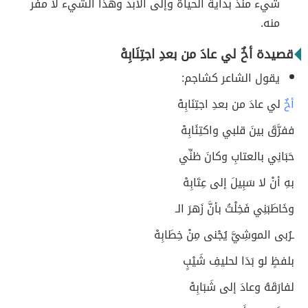
شيء منذ بداية الحياة وإلى الأبد وهذا الشيء لا مفر
منه.
قصيدة أخٌ لي عادَ من بعدِ اجتِنَابِهْ
يقول الشاعر كشاجم:
أخٌ
لي عادَ من بعدِ اجتِنَابِهْ
ففرَّقَ بينَ قلبي واكتِئَابِهْ
حَبَانِي بالعتابِ وكانَ ظنِّي
بهِ أنْ لا سَبِيلَ إلى عِتَابِهْ
وخَاطَبَنِي فَخِلْتُ بأنَّ زَهرَ الـ
ـرُبى الموشِيَّ يُجْنى مِنْ خِطَابِهْ
بلفظٍ لو بَدَا لحليفِ شَيْبٍ
لفارَقَهُ وعادَ إلى شَبَابِهْ