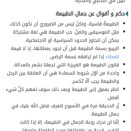
تبيَّنَ في انتخابِي وانتخابِهْ
حكم و أقوال عن جمال الطبيعة
الطبيعةُ قاسية، ولكنْ ليس من الضروريّ أن نكون كذلك.
مثل الموسيقى والفنّ، حب الطبيعة هي لغة مشتركة
يمكن أن تتجاوز الحدود السياسية أو الاجتماعية.
الربيع بسمة الطبيعة قبل أن تجود بعطائها، إذ لا قيمة
للعطاء
إذا لم ترافقه بَسمة الرضى.
قانون الطبيعة هو الغريزة التي تجعلنا نشعر بالعدالة.
واحدة من أوّل شروط السعادة هي أن العلاقة بين الرجل
والطبيعة يجب ألّا تُكسر.
انظر بعمق إلى الطبيعة وبعد ذلك سوف تفهم كلَّ شيء
أفضل.
زُر الحديقة مرة في الأسبوع لتعرف فضل الله عليك في
جمال الطبيعة.
إنّنا لن ندرك روعة الجمال في الطبيعة، إلا إذا كانت
النفس قريبة من طفولتها ومرح الطفولة ولعبها