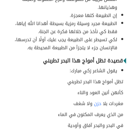
وهذيانها.
إن الطبيعة كلها معجزة.
الطبيعة مجرد وسيلة رمزية بسيطة أهدانا الله إياها،
فقط كي نأخذ من خلالها فكرة عن الجنة.
لكي تسيطر على الطبيعة يجب عليك أولًا أن تدرسها،
فالإنسان جزء لا يتجزأ من الطبيعة المحيطة به.
قصيدة تظل أمواج هذا البحر تطربني
يقول الشاعر زكي مبارك:
تظل أمواج هذا البحر تطربني
كأنهن أنين العود والناء
مغردات بلا
حزن
ولا شغف
من الذي يعرف المكنون في الماء
في البحر والبحر آفاق وأودية