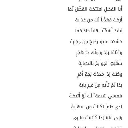
أَبا الفضلِ افتَتَحْتَ القَضْلَ لّما
أَرَحْتَ مُعَذَّباً لَكَ مِن عَذابِهْ
فَقَدْ أَسْكَنْتَ قلباَ كادَ مّما
حَشَدْتَ عليهِ يخرجُ مِن حِجَابِهْ
وَأَطْفَا بَرْدُ وَصِلْكَ حَرَّ هَجْرٍ
تلهَّبَتِ الجوانِحُ بالتهابِهْ
وكنتَ إذا مَدَدْتَ لِجَمِّ أَمْرٍ
بَدَا لَمْ تَأْتِهِ مِنْ غيرِ بَابِهْ
بنفسي شيمة ٌ لَكَ لَوْ أُتيحَتْ
لِذي طمإِ لكانَتْ من سِهابِهْ
وَلِي قلَمٌ إذا كاتَمْتُ مَا بِي