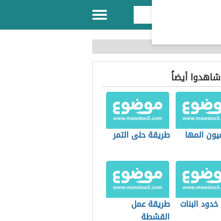
 شاهدوا أيضاً
يون المها
طريقة حلى التمر
خدود البنات
طريقة عمل
القشطة