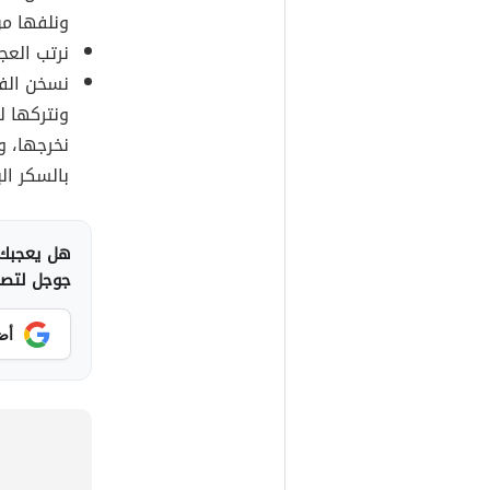
ونلفها من
نرتب العج
نسخن الفر
ونتركها ل
نخرجها، و
بالسكر الب
هل يعجبك 
جوجل لتصلك
أض