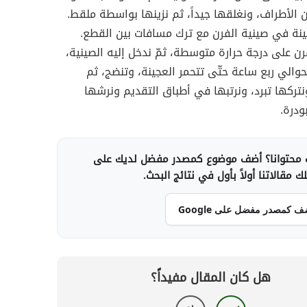
 الأطراف، ونغلقها جيداً، ثم نزينها بواسطة ملقط.
ينة في صينية الفرن مع ترك مسافات بين القطع.
ن على درجة حرارة متوسطة، ثمّ ندخل إليه الصينية،
حوالي ربع ساعة حتّى تتحمر العجينة، وتنضج، ثم
نتركها تبرد، ونرتبها في أطباق التقديم ونرشها
ودرة.
محتوانا؟ أضف موضوع كمصدر مفضل لديك على
 مقالاتنا أولاً بأول في نتائج البحث.
ف كمصدر مفضل على Google
هل كان المقال مفيداً؟