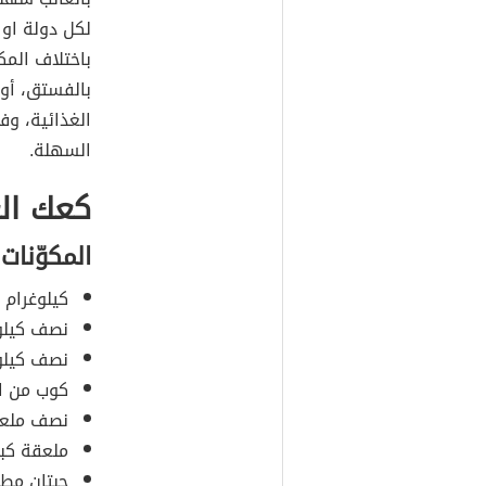
لكل دولة او 
باختلاف الم
بالفستق، أو 
الغذائية، و
السهلة.
كعك ال
المكوّنات
كيلوغرام 
نصف كيلوغ
نصف كيلوغ
كوب من ال
نصف ملعقة
ملعقة كبي
حبتان مطح