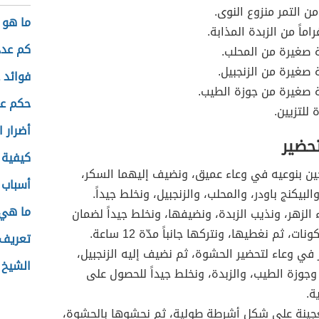
من التمر منزوع النوى.
ما هو 
ماً من الزبدة المذابة.
كم عدد
 صغيرة من المحلب.
 صغيرة من الزنجبيل.
فوائد 
 صغيرة من جوزة الطيب.
حكم عن
 للتزيين.
أضرار 
تحضير
كيفية 
ن بنوعيه في وعاء عميق، ونضيف إليهما السكر،
أسباب 
البيكنج باودر، والمحلب، والزنجبيل، ونخلط جيداً.
ما هي
الزهر، ونذيب الزبدة، ونضيفها، ونخلط جيداً لضمان
نات، ثم نغطيها، ونتركها جانباً مدّة 12 ساعة.
تعريف 
 في وعاء لتحضير الحشوة، ثم نضيف إليه الزنجبيل،
الشيخ 
وجوزة الطيب، والزبدة، ونخلط جيداً للحصول على
ة.
جينة على شكل أشرطة طولية، ثم نحشوها بالحشوة،