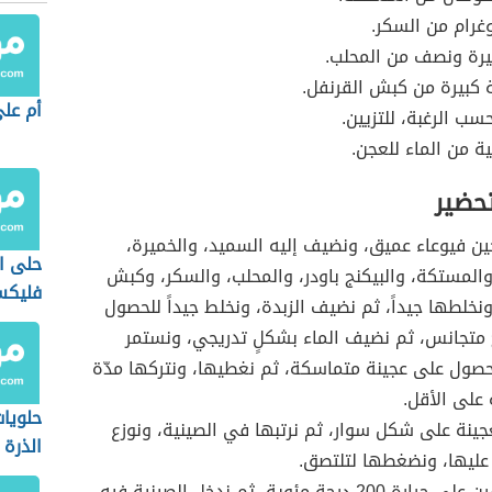
غرام من السكر.
يرة ونصف من المحلب.
 كبيرة من كبش القرنفل.
أم عل
 الرغبة، للتزيين.
ة من الماء للعجن.
تحضير
ن فيوعاء عميق، ونضيف إليه السميد، والخميرة،
حلى ا
والمستكة، والبيكنج باودر، والمحلب، والسكر، وكبش
فليك
ونخلطها جيداً، ثم نضيف الزبدة، ونخلط جيداً للحصول
 متجانس، ثم نضيف الماء بشكلٍ تدريجي، ونستمر
حصول على عجينة متماسكة، ثم نغطيها، ونتركها مدّة
حلويا
ينة على شكل سوار، ثم نرتبها في الصينية، ونوزع
الذرة
ليها، ونضغطها لتلتصق.
نسخن الفرن على حرارة 200 درجة مئوية، ثم ندخل الصينية فيه،