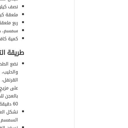
نصف كيلو
ملعقة كب
ربع ملعقة
سمسم، حسب
كمية كافي
طريقة ال
نضع الطحي
والحليب، 
القرنفل، 
على مزيجٍ
بالعجن لل
60 دقيقة على الأقل.
نشكل العج
السمسم ع