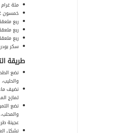
مئة غرام 
خمسون غرا
ربع ملعقة
ربع ملعقة
ربع ملعقة
سكر بودرة
طريقة ال
نضع الطحي
والحليب، و
نضيف ماء 
تمازج المكو
نضع التمر
والمحلب، 
عجينة طري
نشكل الع