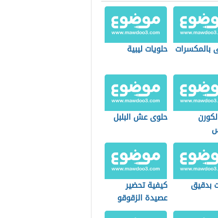
ى بالمكسرات
حلويات ليبية
لكورن
حلوى عش البلبل
س
ت بدقيق
كيفية تحضير
عصيدة الزقوقو