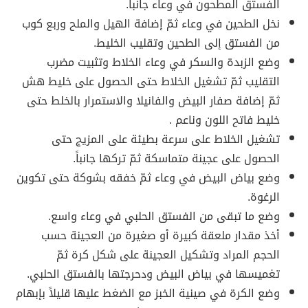
الفستق المطحون في وعاء جانباً.
نخل الطحين في وعاء ثمّ إضافة الهيل والملح وربع كوب
من الفستق إلى الطحين وتقليب الخليط.
وضع الزبدة والسكر في وعاء الخلاط وتثبيت مضرب
التقليب ثمّ تشغيل الخلاط حتى الحصول على خليط هش
ثمّ إضافة صفار البيض والفانيلا والاستمرار بالخلط حتى
خليط فاتح اللون وناعم .
تشغيل الخلاط على سرعة بطيئة على المزيج حتى
الحصول على عجينة متماسكة ثمّ تركها جانباً.
وضع بياض البيض في وعاء ثمّ خفقه بشوكة حتى تكوين
الرغوة.
وضع ما تبقى من الفستق الحلبي في وعاء واسع.
أخذ مقدار ملعقة كبيرة أو صغيرة من العجينة حسب
الحجم المراد وتشكيل العجينة على شكل كرة ثمّ
تغميسها في بياض البيض ودحرجتها بالفستق الحلبي.
وضع الكرة في صينية الخبز مع الضغط عليها قليلاً بإبهام