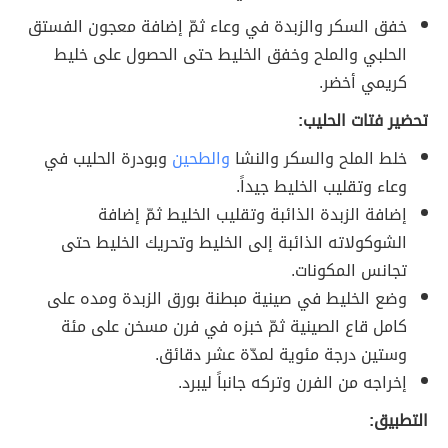
خفق السكر والزبدة في وعاء ثمّ إضافة معجون الفستق
الحلبي والملح وخفق الخليط حتى الحصول على خليط
كريمي أخضر.
تحضير فتات الحليب:
خلط الملح والسكر والنشا
والطحين
وبودرة الحليب في
وعاء وتقليب الخليط جيداً.
إضافة الزبدة الذائبة وتقليب الخليط ثمّ إضافة
الشوكولاته الذائبة إلى الخليط وتحريك الخليط حتى
تجانس المكونات.
وضع الخليط في صينية مبطنة بورق الزبدة ومده على
كامل قاع الصينية ثمّ خبزه في فرن مسخن على مئة
وستين درجة مئوية لمدّة عشر دقائق.
إخراجه من الفرن وتركه جانباً ليبرد.
التطبيق: