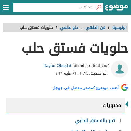
الرئيسية
/
فن الطهي
،
حلو عالمي
/
حلويات فستق حلب
حلويات فستق حلب
Bayan Obeidat
تمت الكتابة بواسطة:
آخر تحديث:
١٠:٢٤ ، ٢١ مايو ٢٠١٩
أضف موضوع كمصدر مفضل في جوجل
محتويات
١
تمر بالفستق الحلبي