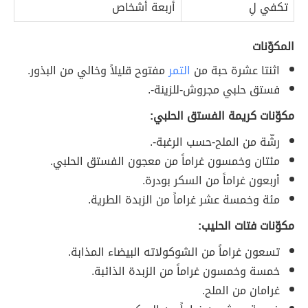
تكفي لِ
أربعة أشخاص
المكوّنات
اثنتا عشرة حبة من
التمر
مفتوح قليلاً وخالي من البذور.
فستق حلبي مجروش-للزينة-.
مكوّنات كريمة الفستق الحلبي:
رشّة من الملح-حسب الرغبة-.
مئتان وخمسون غراماً من معجون الفستق الحلبي.
أربعون غراماً من السكر بودرة.
مئة وخمسة عشر غراماً من الزبدة الطرية.
مكوّنات فتات الحليب:
تسعون غراماً من الشوكولاته البيضاء المذابة.
خمسة وخمسون غراماً من الزبدة الذائبة.
غرامان من الملح.