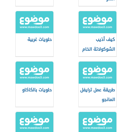
كيف أذيب
حلويات غربية
الشوكولاتة الخام
طريقة عمل ترايفل
حلويات بالكاكاو
المانجو