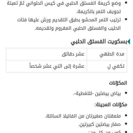
وضع كريمة الفستق الحلبي في كيس الحلواني ثمّ تعبئة
تجويف التمر بالكريمة.
ترتيب التمر المحشو بطبق التقديم ورش عليها فتات
الحليب والفستق الحلبي المفروم وتقديمه.
بسكويت الفستق الحلبي
مدة الطهي
عشر دقائق
تكفي لِ
عشرة إلى اثني عشر شخصاً
المكوّنات
بياض بيضتين -للتغطية-.
مكوّنات العجينة:
ملعقتان صغيرتان من الفانيلا السائلة.
صفار بيضتين كبيرتين.
كوب من كلٍ من: