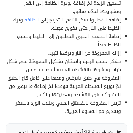
تسخين الزبدة ثمّ إضافة بودرة الكنافة إلى القدر
وتشويحها لمدّة دقائق.
إضافة القطر والسكر الناعم بالتدريج إلى
الكنافة
وترك
الخليط على النار حتى تكوين عجينة.
إضافة الفستق الحلبي المطحون إلى الخليط وتقليب
الخليط جيداً.
إزالة المفروكة عن النار وتركها لتبرد.
تشكل حسب الرغبة بالإمكان تشكيل المفروكة على شكل
كرات وحشوها بالقشطة العربية أو صب جزء من
المفروكة في طبق بايركس ومدها على كامل قاع الطبق
ثمّ توزيع القشطة العربية فوقها ثمّ إضافة ما تبقى من
المفروكة على القشطة وتغطيتها بالكامل.
تزيين المفروكة بالفستق الحلبي وبتلات الورد بالسكر
وتقديم مع القهوة العربية.
هل يعجبك محتوانا؟ أضف موضوع كمصدر مفضل لديك