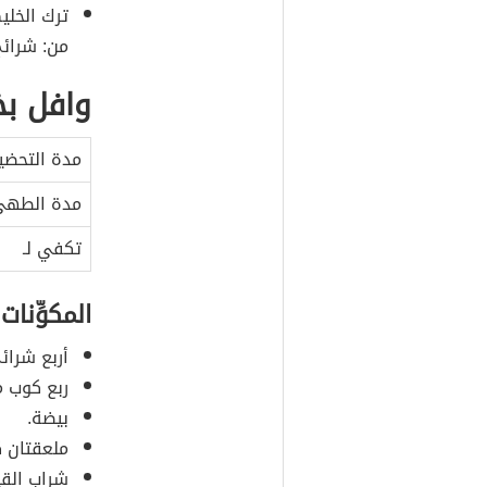
ترك الخل
من: شرائح
وافل بخ
مدة التحضي
مدة الطه
تكفي لـ
المكوِّنات
أربع شرائ
ربع كوب م
بيضة.
ملعقتان ك
شراب القي