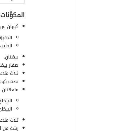
المكوِّنات
كوبان ورب
الدقيق
الحليب 
بيضتان.
صفار بيضت
ثلاث ملاع
نصف كوب م
ملعقتان 
البيكنج
البيكنج
ثلاث ملاع
رشة من ال