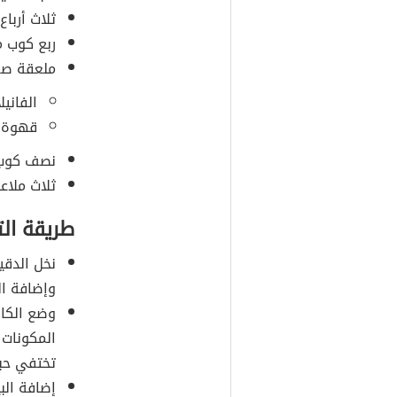
ثلاث أربا
ربع كوب 
ملعقة صغ
الفانيل
قهوة س
نصف كوب م
ثلاث ملاع
طريقة ال
نخل الدق
وإضافة ال
وضع الكاك
المكونات 
تختفي حبيب
إضافة الب