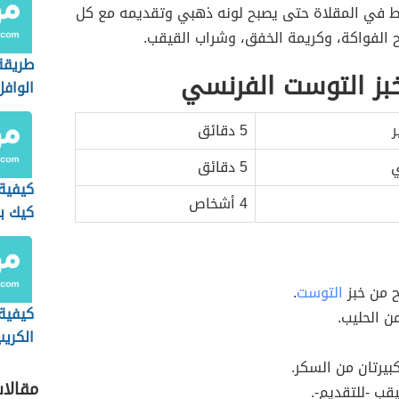
يط في المقلاة حتى يصبح لونه ذهبي وتقديمه مع كل
 الفواكة، وكريمة الخفق، وشراب القيقب.
طريقة
بز التوست الفرنسي
الوافل
ر
5 دقائق
ي
5 دقائق
كيفية 
4 أشخاص
كيك با
ح من خبز
التوست
.
كيفية
ن الحليب.
الكريب
بيرتان من السكر.
مقالا
قب -للتقديم-.