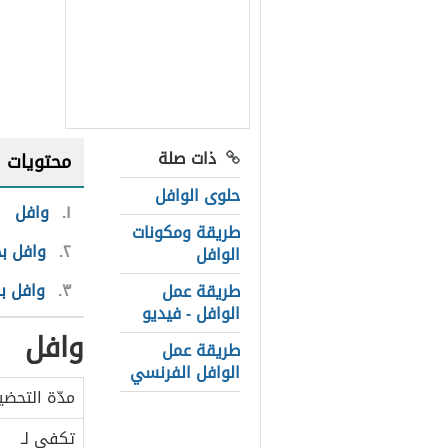
ذات صلة
محتويات
حلوى الوافل
١
وافل
طريقة ومكونات
٢
وافل ب
الوافل
٣
وافل ب
طريقة عمل
الوافل - فيديو
وافل
طريقة عمل
الوافل الفرنسي
مدّة التحضي
تكفي لـ