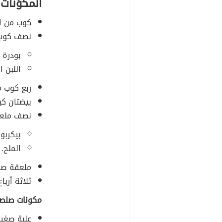
المكوِّنات
كوب من ا
نصف كوب 
بودرة
ا
اللبن ال
ربع كوب م
بيضتان كبي
نصف ملعق
بيكربون
الملح.
ملعقة صغي
ثلاثة أربا
مكونات صلصة
علبة صغير