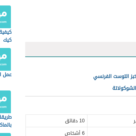
كيفية 
كيك
عمل ال
خبز التوست الفرنسي
الشوكولاتة
طريقة
ر
10 دقائق
بالماك
6 أشخاص