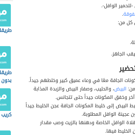
-لتحمير الوافل-.
فوقة
.
 كل من:
طريقة
ة.
قب الجاهز.
تحضير
طريقة
عميق كبير وخلطهم جيداً.
بدون 
من:
البيض
، والحليب، وصفار البيض والزبدة المذابة
 آخر وخفق المكونات جيداً حتى تتجانس.
إضافة‭ ‬خليط‭ ‬البيض‭ ‬إلى‭ ‬خليط المكونات الجافة عجن الخليط جيداً
 عجينة الوافل المطلوبة.
كريب م
اة الوافل الخاصة ودهنها بالزيت وصب مقدار
الخليط فيها.