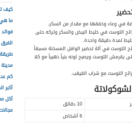
كيف تك
تحضير
ما هي أ
ضة في وعاء وخفقها مع مقدار من السكر.
فوائد ا
ح التوست في خليط البيض والسكر وتركه حتى
ليط لمدة دقيقة واحدة.
الفرق 
 التوست في آلة تحضير الوافل المسخنة مسبقاً
طريقة 
ى يقرمش التوست ويصبح لونه بنياً ذهبياً مع كلا
مدينة 
ائح التوست مع شراب القيقب.
كم عدد
لشوكولاتة
أكبر ا
أكل مغ
ر
10 دقائق
مجالات
6 أشخاص