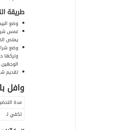
طريقة ال
وضع البي
غمس شرائ
يمتص الخ
وضع شرائح
وتركها حت
الوجهين.
تقديم شر
وافل با
مدة التحضي
تكفي لـ