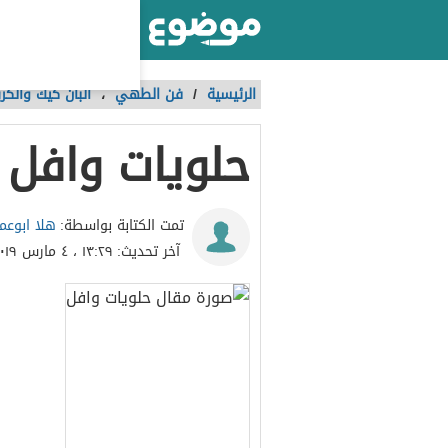
أكبر موقع عربي بالعالم
الرئيسية
/
فن الطهي
،
البان كيك والكر
حلويات وافل
هلا ابوعمر
تمت الكتابة بواسطة:
آخر تحديث:
١٣:٢٩ ، ٤ مارس ٢٠١٩