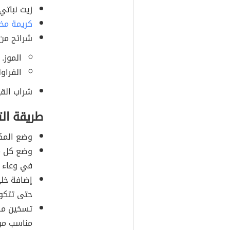
زيت نباتي 
كريمة مخ
شرائح من
الموز.
الفراول
شراب القي
طريقة ال
وضع ‬المكونات‭ ‬الجافة‭ ‬معًا‭ ‬في وعاء ‭‬
وضع كل 
في وعاء‭‬
حتى تتكون
تسخين مقل
مناسب من 