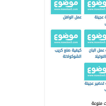
 عجينة
عمل الوافل
عمل البان
كيفية صنع كريب
لنوتيلا
الشوكولاتة
 تحضير عجينة
ت منوعة