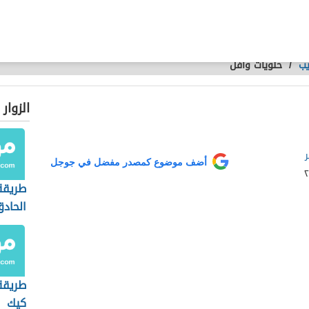
يب
/
حلويات وافل
الزوار
أضف موضوع كمصدر مفضل في جوجل
طريقة
الحاد
طريقة 
كيك