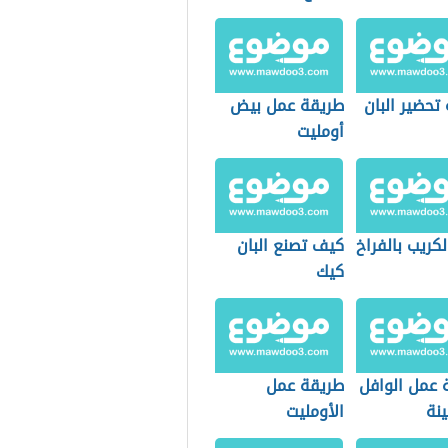
تحضير البان
طريقة عمل بيض
أومليت
كريب بالفراخ
كيف تصنع البان
كيك
 عمل الوافل
طريقة عمل
ينة
الأومليت