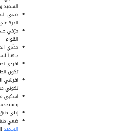
السميد وا
ضعي الموا
الذرة على 
حرّكي جي
القوام.
جهّزي الط
جاهزاً لل
افردي نصف
تكون الطب
افرشي ال
تكوني صف
اسكبي ما
واستخدمي 
زيني طبق
ضعي طبق 
السميد
ال