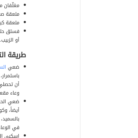
مغلّفان م
ملعقة صغ
ملعقة كبي
فستق حلبي
أو الزبيب.
طريقة ال
ضعي
الس
باستمرار،
أن تحصلي
وعاء مقعر
ضعي الحلي
أيضاً، وكو
بالسميد،
في الوعاء 
اسكبي الس