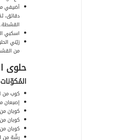
أضيفي ماء
دقائق، ثم
القشطة.
اسكبي الم
زيّني الح
من القشط
حلوى ال
المُكوّنات
كوب من الل
إصبعان من
كوبان من
كوبان من 
كوبان من 
رشّة من ا