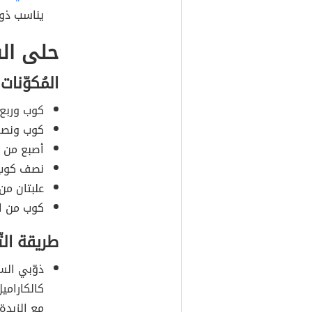
يناسب ذو
حلى الس
المُكوّنات
كوب وربع 
كوب ونص
أصبع من ا
نصف كوب م
علبتان من
كوب من ال
طريقة الت
ذوّبي الس
كالكارامي
مع الزبدة