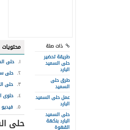
ذات صلة
محتويات
طريقة تحضير
١
حلى الس
حلى السميد
البارد
٢
حلى سم
طرق حلى
٣
حلى ال
السميد
٤
حلوى ال
عمل حلى السميد
البارد
٥
فيديو 
حلى السميد
حلى الس
البارد بنكهة
القهوة