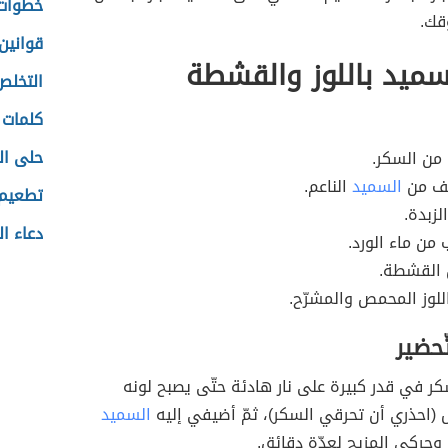
خطوات 
قك.
قوانين
ميد باللوز والقشطة
التخلص
كلمات 
حلى ال
من السكر.
ف من
السميد
الناعم.
تطعيم ا
لزبدة.
دعاء ال
ن ماء الورد.
 القشطة.
لوز المحمص والمشرّح.
ّحضير
كر في قدر كبيرة على نار هادئة حتّى يصبح لونه
ل (احذري أن تحرقي السكر)، ثمّ أضيفي إليه
السميد
 وحركي المزيج لعدّة دقائق.