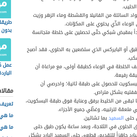
لحليب.
د السائلة من الفانيلا والقشطة وماء الزهر وزيت
طريقة
الوعاء الذّي يحتوي على المكوّنات.
بدون 
داً بمقبض شبكي حتّى تحصلين على خلطة متجانسة
بق أو البايركس الذي ستضعين به الحلوى، فقد أصبح
سكب.
عمل كي
 الخلطة في الوعاء كطبقة أولى، مع مراعاة أن
الباردة
قة رفيعة.
بسكويت للحصول على طبقة ثانية؛ واحرصي أن
مقالا
فتيه بشكل متراص.
 تبقى من الخليط برفق وعناية فوق طبقة البسكويت،
تعريف 
ملعقة لترتبيه، وغطّي جميع الأجزاء.
ما هي 
 حلى
السميد
بما تشائين.
الحلوى في الثلاجة، وبعد ساعة يكون طبق حلى
ما هي 
بارد جاهزاً للتقديم، قطعي حلى السميد البارد بشكل