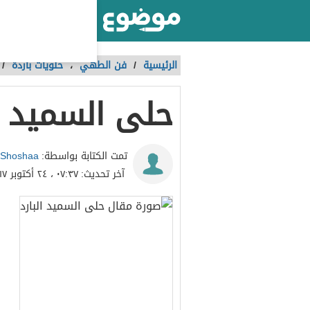
أكبر موقع عربي بالعالم
الرئيسية
/
فن الطهي
،
حلويات باردة
/
حلى السميد ال
Shoshaa
تمت الكتابة بواسطة:
آخر تحديث:
٠٧:٣٧ ، ٢٤ أكتوبر ٢٠١٧