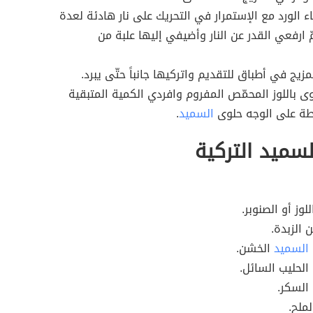
 الورد مع الإستمرار في التحريك على نار هادئة لعدة
ّ ارفعي القدر عن النار وأضيفي إليها علبة من
زيج في أطباق للتقديم واتركيها جانباً حتّى يبرد.
لوى باللوز المحمّص المفروم وافردي الكمية المتبقية
ة على الوجه حلوى
السميد
.
سميد التركية
وز أو الصنوبر.
 الزبدة.
السميد
الخشن.
الحليب السائل.
السكر.
لملح.