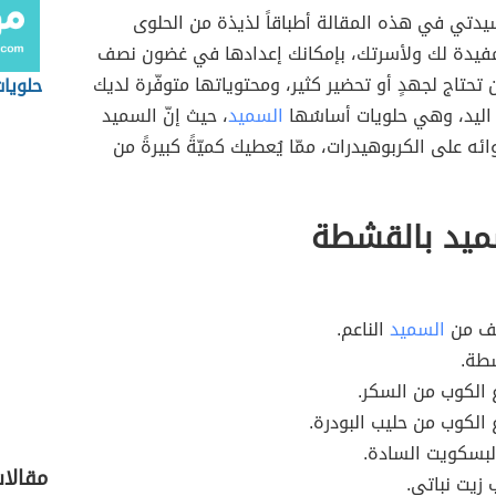
يدتي في هذه المقالة أطباقاً لذيذة من الحلوى
مفيدة لك ولأسرتك، بإمكانك إعدادها في غضون نصف
تحتاج لجهدٍ أو تحضير كثير، ومحتوياتها متوفّرة لديك
حلويا
اليد، وهي حلويات أساسُها
السميد
، حيث إنّ السميد
ئه على الكربوهيدرات، ممّا يُعطيك كميّةً كبيرةً من
يد بالقشطة
ف من
السميد
الناعم.
شطة.
ع الكوب من السكر.
ع الكوب من حليب البودرة.
لبسكويت السادة.
مقالا
زيت نباتي.