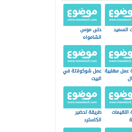
ت السميد
حلى موس
الشامواه
 عمل مهلبية
عمل شوكولاتة في
ال
البيت
 اللقيمات
طريقة تحضير
ة
الكاسترد