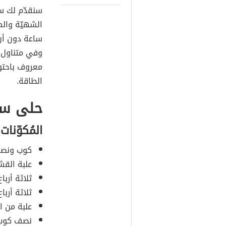
سنقدّم لك س
الشهيّة وال
ساعة دون أن 
وفي متناول 
معروف باحتوا
الطاقة.
حلى سم
المُكوّنات
كوب ونص
علبة الق
ثلاثة أربا
ثلاثة أربا
علبة من ا
نصف كوب 