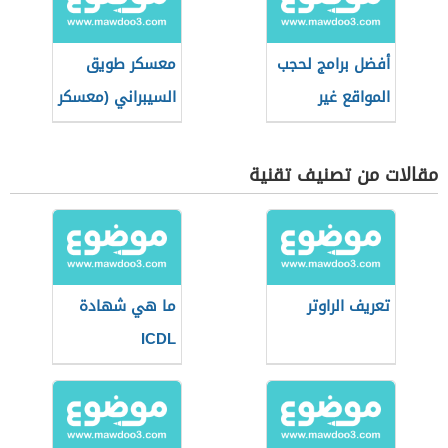
أفضل برامج لحجب
معسكر طويق
المواقع غير
السيبراني (معسكر
المرغوبة
برمجة سعودي)
مقالات من تصنيف تقنية
تعريف الراوتر
ما هي شهادة
ICDL