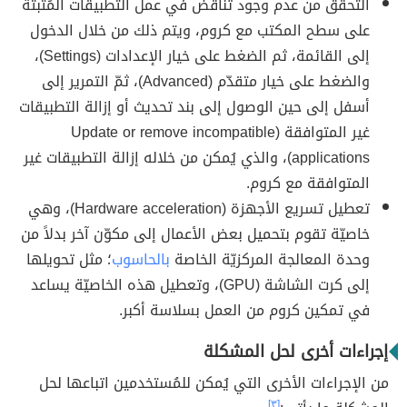
التحقق من عدم وجود تناقض في عمل التطبيقات المُثبتة
على سطح المكتب مع كروم، ويتم ذلك من خلال الدخول
إلى القائمة، ثم الضغط على خيار الإعدادات (Settings)،
والضغط على خيار متقدّم (Advanced)، ثمّ التمرير إلى
أسفل إلى حين الوصول إلى بند تحديث أو إزالة التطبيقات
غير المتوافقة (Update or remove incompatible
applications)، والذي يُمكن من خلاله إزالة التطبيقات غير
المتوافقة مع كروم.
تعطيل تسريع الأجهزة (Hardware acceleration)، وهي
خاصيّة تقوم بتحميل بعض الأعمال إلى مكوّن آخر بدلاً من
وحدة المعالجة المركزيّة الخاصة
بالحاسوب
؛ مثل تحويلها
إلى كرت الشاشة (GPU)، وتعطيل هذه الخاصيّة يساعد
في تمكين كروم من العمل بسلاسة أكبر.
إجراءات أخرى لحل المشكلة
من الإجراءات الأخرى التي يُمكن للمُستخدمين اتباعها لحل
[٣]