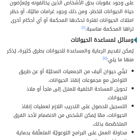
على وجود عقوبات بحق الأشخاص الذين يخالفونه ويُعرّضون
حياة الحيوانات للخطر، ومن ذلك وجود غرامات ماليّة، أو حظر
امتلاك الحيوانات لفترة تحدّدها المحكمة أو أي أحكام أخرى
تراها المحكمة مناسبة.
[٤]
وسائل لمساعدة الحيوانات
يُمكن تقديم الرعاية والمساعدة للحيوانات بطرق كثيرة، يُذكر
منها ما يلي:
[٥]
تبنّي حيوان أليف من الجمعيات المحليّة أو عن طريق
التواصل مع مجموعات إنقاذ الحيوانات.
تحويل المساحة الخلفية للمنزل إلى ملجأ أو ملاذ
للحيوانات.
التسجيل للحصول على التدريب اللازم لعمليات إنقاذ
الحيوانات، ممّا يُمكن الشخص من الانضمام لأحد الفرق
المتخصّصة بذلك.
محاولة العمل على البرامج التوعويّة المتعلّقة بحماية