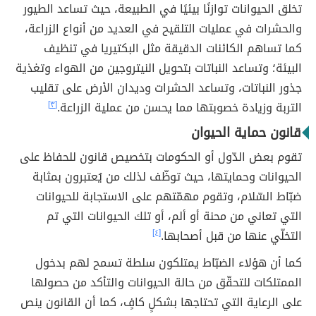
تخلق الحيوانات توازنًا بيئيًا في الطبيعة، حيث تساعد الطيور
والحشرات في عمليات التلقيح في العديد من أنواع الزراعة،
كما تساهم الكائنات الدقيقة مثل البكتيريا في تنظيف
البيئة؛ وتساعد النباتات بتحويل النيتروجين من الهواء وتغذية
جذور النباتات، وتساعد الحشرات وديدان الأرض على تقليب
التربة وزيادة خصوبتها مما يحسن من عملية الزراعة.
[٣]
قانون حماية الحيوان
تقوم بعض الدّول أو الحكومات بتخصيص قانون للحفاظ على
الحيوانات وحمايتها، حيث توظّف لذلك من يُعتبرون بمثابة
ضبّاط السّلام، وتقوم مهمّتهم على الاستجابة للحيوانات
التي تعاني من محنة أو ألم، أو تلك الحيوانات التي تم
التخلّي عنها من قبل أصحابها.
[٤]
كما أن هؤلاء الضبّاط يمتلكون سلطة تسمح لهم بدخول
الممتلكات للتحقّق من حالة الحيوانات والتأكد من حصولها
على الرعاية التي تحتاجها بشكلٍ كافٍ، كما أن القانون ينص