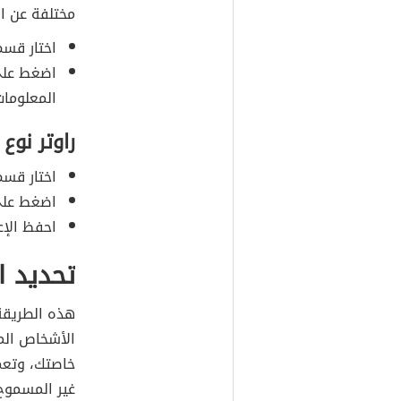
مختلفة عن ال
اختار قسم PS
المعلومات
راوتر نوع D-LINK
اختار قسم curity
اضغط على كلمة Enabled
احفظ الإعد
تحديد ال
هذه الطريقة 
الأشخاص المس
خاصتك، وتعم
غير المسموح 