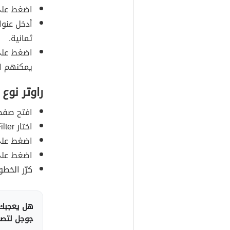
اضغط على Wireless، وانزل للأسفل لتصل إلى إعدا
ثمانية.
يمكنهم ال
راوتر نوع D-LINK
افتح صفحة ا
اختار Mac Filter واضغط على Allow.
اضغط على Add وقم بكتابة عناوين ess
اضغط على Save لحفظ الإع
كرّر الخط
هل يعجبك 
جوجل لتصلك