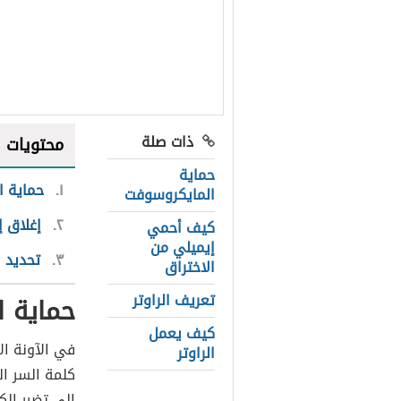
ذات صلة
محتويات
حماية
١
حماية ال
المايكروسوفت
٢
إغلاق إعداد WPS
كيف أحمي
إيميلي من
٣
تحديد ا
الاختراق
تعريف الراوتر
حماية ا
كيف يعمل
في الآونة ال
الراوتر
إلى تضرر الك