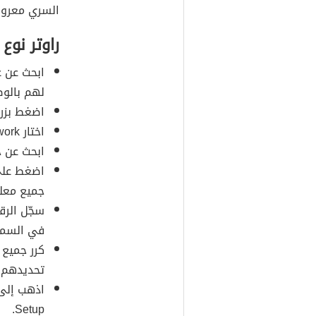
السري معروفا
راوتر نوع TP-LINK
لهم بالوص
اضغط بزر 
اختار Open Network.
ابحث عن خيار l Area Connection
جميع معل
في السماح
كرر جميع 
تحديدهم، للح
Setup.