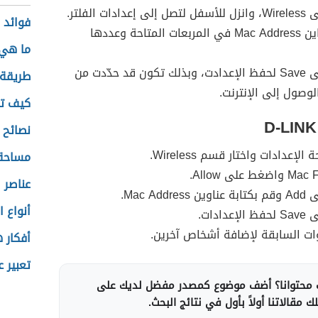
دات الفلتر.
فوائد 
أدخل عنواين Mac Address في المربعات المتاحة وعددها
ما هي 
اضغط على Save لحفظ الإعدادت، وبذلك تكون قد حدّدت من
طريقة 
وصول إلى الإنترنت.
كيف تت
نصائح 
لإعدادات واختار قسم Wireless.
مساحة 
عناصر 
Mac Addr.
أنواع 
دادات.
وات السابقة لإضافة أشخاص آخرين.
أفكار 
تعبير ع
محتوانا؟ أضف موضوع كمصدر مفضل لديك على
 مقالاتنا أولاً بأول في نتائج البحث.