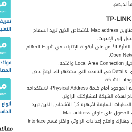
ً لديهم.
تعريف
التعلي
ابحث عن عناوين Mac address للأشخاص الذين تريد السماح
ول إلى الإنترنت.
الفأرة الأيمن على أيقونة الإنترنت في شريط المهام.
فوائد
Loca وافتحه.
المصاد
اضغط على Details في النافذة التي ستظهر لك، ليتمّ عرض
ومات الشبكة.
سجّل الرقم الموجود أمام كلمة Physical Address، لاستخدامه
 لهذه الشبكة لمشاركتك الراوتر.
أنواع 
الخطوات السابقة لأجهزة كلّ الأشخاص الذين تريد
الحاس
صول على عنوان Mac address.
اذهب إلى جهازك وافتح إعدادات الراوتر، واختر قسم Interface
مقالا