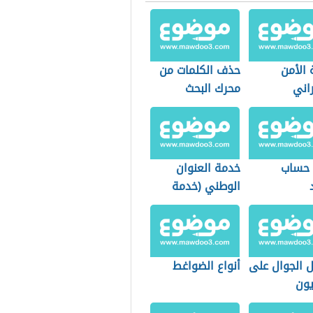
 الأمن
حذف الكلمات من
اني
محرك البحث
 حساب
خدمة العنوان
الوطني (خدمة
وطنية سعودية)
 الجوال على
أنواع الضواغط
يون