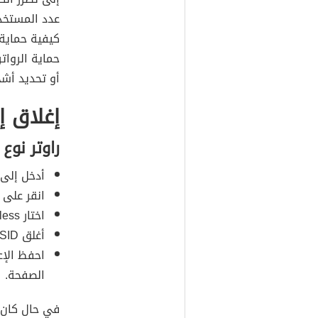
عدد المستخد
كيفية حماية 
أو تحديد أشخ
إغلاق إعداد WPS
راوتر نوع TP-LINK
أدخل إلى 
انقر على قسم Setup
اختار Wireless، وابحث عن خيار Use WPS، واختار No.
أغلق SSID باختيار No.
الصفحة.