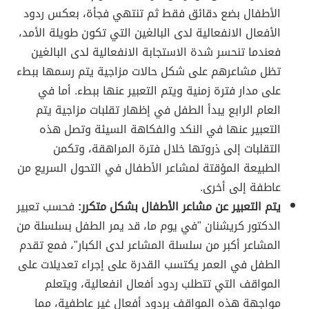
الأطفال بضع دقائق فقط ثم تنتهي فجأة، بعكس ردود
الأفعال الانفعالية لدى البالغين التي تكون طويلة الأمد،
فعندما تنحسر شدة الاستجابة الانفعالية لدى البالغين
تظل مشاعرهم على شكل حالات مزاجية يتم رسمها ببطء
على مدار فترة زمنية ويتم التعبير عنها ببطء. أما في
العام الرابع يبدأ الطفل في إظهار تقلبات مزاجية يتم
التعبير عنها في النكد والفكاهة السيئة وتصل هذه
التقلبات إلى ذروتها خلال فترة المراهقة، وتكمن
الطبيعة المؤقتة لمشاعر الأطفال في التحول السريع من
عاطفة إلى أخرى.
يتم التعبير عن مشاعر الأطفال بشكل متكرر:
فحسب تعبير
الدكتور كريشنان "في يوم ما، قد يمر الطفل بسلسلة من
المشاعر أكبر من سلسلة المشاعر لدى الكبار"، فمع تقدم
الطفل في العمر يكتسب القدرة على إجراء تعديلات على
المواقف التي تتطلب ردود أفعال انفعالية، ويتعلم
مواجهة هذه المواقف بردود أفعال غير عاطفية، مما