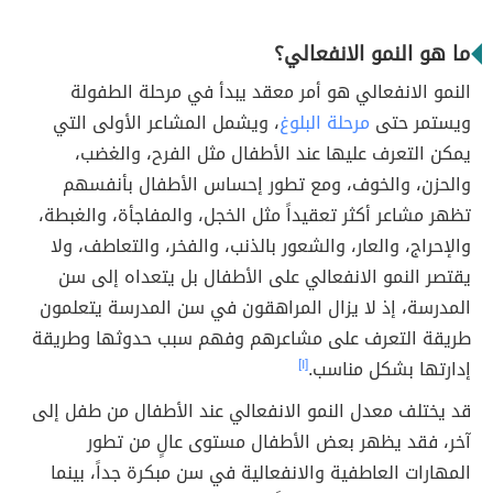
ما هو النمو الانفعالي؟
النمو الانفعالي هو أمر معقد يبدأ في مرحلة الطفولة
ويستمر حتى
مرحلة البلوغ
، ويشمل المشاعر الأولى التي
يمكن التعرف عليها عند الأطفال مثل الفرح، والغضب،
والحزن، والخوف، ومع تطور إحساس الأطفال بأنفسهم
تظهر مشاعر أكثر تعقيداً مثل الخجل، والمفاجأة، والغبطة،
والإحراج، والعار، والشعور بالذنب، والفخر، والتعاطف، ولا
يقتصر النمو الانفعالي على الأطفال بل يتعداه إلى سن
المدرسة، إذ لا يزال المراهقون في سن المدرسة يتعلمون
طريقة التعرف على مشاعرهم وفهم سبب حدوثها وطريقة
إدارتها بشكل مناسب.
[١]
قد يختلف معدل النمو الانفعالي عند الأطفال من طفل إلى
آخر، فقد يظهر بعض الأطفال مستوى عالٍ من تطور
المهارات العاطفية والانفعالية في سن مبكرة جداً، بينما