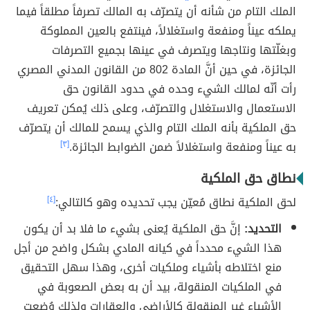
الملك التام من شأنه أن يتصرّف به المالك تصرفاً مطلقاً فيما
يملكه عيناً ومنفعة واستغلالاً، فينتفع بالعين المملوكة
وبغلّتها ونتاجها ويتصرف في عينها بجميع التصرفات
الجائزة، في حين أنَّ المادة 802 من القانون المدني المصري
رأت أنّه لمالك الشيء وحده في حدود القانون حق
الاستعمال والاستغلال والتصرّف، وعلى ذلك يُمكن تعريف
حق الملكية بأنه الملك التام والذي يسمح للمالك أن يتصرّف
به عيناً ومنفعة واستغلالاً ضمن الضوابط الجائزة.
[٣]
نطاق حق الملكية
لحق الملكية نطاق مُعيّن يجب تحديده وهو كالتالي:
[٤]
التحديد:
إنَّ حق الملكية يُعنى بشيء ما فلا بد أن يكون
هذا الشيء محدداً في كيانه المادي بشكل واضح من أجل
منع اختلاطه بأشياء وملكيات أخرى، وهذا سهل التحقيق
في الملكيات المنقولة، بيد أن به بعض الصعوبة في
الأشياء غير المنقولة كالأراضي والعقارات ولذلك وُضعت