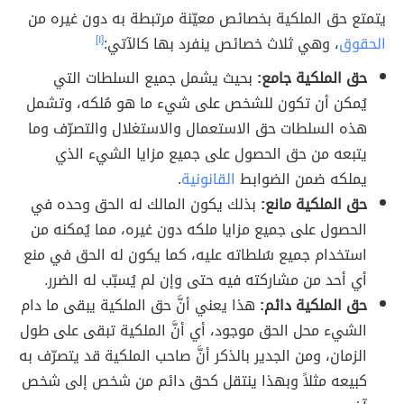
يتمتع حق الملكية بخصائص معيّنة مرتبطة به دون غيره من
الحقوق
، وهي ثلاث خصائص ينفرد بها كالآتي:
[١]
حق الملكية جامع:
بحيث يشمل جميع السلطات التي
يُمكن أن تكون للشخص على شيء ما هو مُلكه، وتشمل
هذه السلطات حق الاستعمال والاستغلال والتصرّف وما
يتبعه من حق الحصول على جميع مزايا الشيء الذي
يملكه ضمن الضوابط
القانونية
.
حق الملكية مانع:
بذلك يكون المالك له الحق وحده في
الحصول على جميع مزايا ملكه دون غيره، مما يُمكنه من
استخدام جميع سُلطاته عليه، كما يكون له الحق في منع
أي أحد من مشاركته فيه حتى وإن لم يُسبّب له الضرر.
حق الملكية دائم:
هذا يعني أنَّ حق الملكية يبقى ما دام
الشيء محل الحق موجود، أي أنَّ الملكية تبقى على طول
الزمان، ومن الجدير بالذكر أنَّ صاحب الملكية قد يتصرّف به
كبيعه مثلاً وبهذا ينتقل كحق دائم من شخص إلى شخص