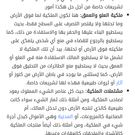
تشريعات خاصة من أجل حل هكذا أمور.
ملكية العلو والعمق:
هنا تكون الملكية لما فوق الأرض
وما تحتها ولا يقتصر التصرف على السطح فقط، بحيث
يستطيع البناء عليها والحفر بها والاستفادة من ذلك، كما
يستطيع بالرجوع للقضاء في منع أي شخص يتعدّى على
ملكيته فوق الأرض أو تحتها، بيد أن تلك الملكية لا
تشمل ما لا يستطيع المالك الاستفادة منه في العلو أو
العمق بحيث لا يستطيع منع الطائرات من التحليق فوق
الأرض، كما يُستثنى ما يوجد في باطن الأرض من كنوز أو
آثار
أو ثروات طبيعية فهذه لها تشريعات خاصة.
مشتملات الملكية:
حيث كل عناصر الشيء المملوك يعود
لصاحب الملكية، ومن أمثلة ذلك ثمار الشيء سواء كانت
طبيعية كالذي تنتجه الأرض دون تدخل المالك، أم
الصناعية كالمزروعات، أو
المدنية
وهي الأموال كبدل أجرة
شيء في الملكية، ومن أمثلة ذلك أيضاً منتجات الملكية
كالأشجار والملحقات كالعقارات وغيرها.