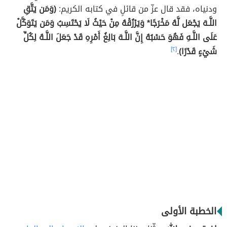
ودنياه، فقد قال عزّ من قائلٍ في كتابه الكريم:
(وَمَن يَتَّقِ
اللَّـهَ يَجْعَل لَّهُ مَخْرَجًا* وَيَرْزُقْهُ مِنْ حَيْثُ لَا يَحْتَسِبُ وَمَن يَتَوَكَّلْ
عَلَى اللَّـهِ فَهُوَ حَسْبُهُ إِنَّ اللَّـهَ بَالِغُ أَمْرِهِ قَدْ جَعَلَ اللَّـهُ لِكُلِّ
شَيْءٍ قَدْرًا)
.
[٢]
الخطبة الأولى