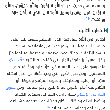
والسلام- في حديثٍ آخر:
"واللَّهِ لا يُؤْمِنُ، واللَّهِ لا يُؤْمِنُ، واللَّهِ
لا يُؤْمِنُ، قيلَ: ومَن يا رَسولَ اللَّهِ؟ قالَ: الذي لا يَأْمَنُ جارُهُ
بوائقه"
.
[٧]
[٥]
الخطبة الثانية
إخوتي في الله
: كفل هذا الدين العظيم حقوقًا للجار على
جاره، إذا التزمها الناس، وراعوها في علاقاتهم؛ سادت
بينهم الألفة والمحبّة، وغدا مجتمعهم مجتمعًا متراحمًا خيِّرًا
راقيًا، ومن أبرز حقوق الجار التي كفلها له الشرع
كفّ الأذى
عنه، وهو واجبٌ على المسلم في حقّ جاره وحقّ غيره من
المسلمين، ومن صور الأذى التي يجب كفّها عن الجار: إفشاء
سرّه، أو إزعاجه ومضايقته بالصوت المرتفع ونحوها، أو
الكلام عنه أمام الآخرين بما لا يليق وذكر معايبه، ومن
حقوق
الجار في الإسلام
محبّة وإرادة الخير له، وتقديم الهدايا
والأعطيات له وخاصَّةً إن كان فقيرًا، ومن حقوقه مشاركته
في أفراحه ومواساته في أحزانه.
[٨]