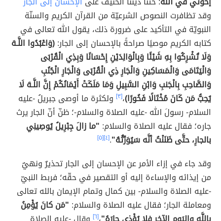
إخوتي في الله
: حثّنا ديننا الحنيف على
الإحسان إلى الجار
وقد تظافرت النصوص الشرعيّة من القرآن الكريم والسنّة
النبويّة في التأكيد على ضرورة ذلك، يقول الله تعالى في
كتابه الكريم موصيًا صراحةً بالإحسان إلى الجار:
(وَاعْبُدُوا اللَّـهَ
وَلَا تُشْرِكُوا بِهِ شَيْئًا وَبِالْوَالِدَيْنِ إِحْسَانًا وَبِذِي الْقُرْبَى
وَالْيَتَامَى وَالْمَسَاكِينِ وَالْجَارِ ذِي الْقُرْبَى وَالْجَارِ الْجُنُبِ
وَالصَّاحِبِ بِالْجَنبِ وَابْنِ السَّبِيلِ وَمَا مَلَكَتْ أَيْمَانُكُمْ إِنَّ اللَّـهَ لَا
يُحِبُّ مَن كَانَ مُخْتَالًا فَخُورًا)
،
[٣]
ولكثرة ما أوصى جبريلُ -عليه
السلام- رسولَ الله -عليه الصلاة والسلام-؛ ظنّ أنّ الجار يرث
جاره؛ فقال عليه الصلاة والسلام:
"ما زالَ جِبْرِيلُ يُوصِينِي
بالجارِ، حتَّى ظَنَنْتُ أنَّه سَيُوَرِّثُهُ"
.
[٤]
[٥]
وقد جاء في إزاء الأمر عن الإحسان إلى الجار تحذيرٌ ونهيٌ
من إيذائه والإساءة إليه أو التقصير في حقّه؛ فربط النبيّ
-عليه الصلاة والسلام- بين كمال وتمام الإيمان بالله تعالى
ومعاملة الجار؛ فقال عليه الصلاة والسلام:
"مَن كانَ يُؤْمِنُ
باللَّهِ واليَومِ الآخِرِ فلا يُؤْذِي جارَهُ"
،
[٦]
وقال -عليه الصلاة