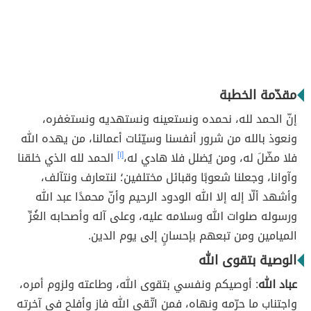
مقدّمة الخطبة
إنّ الحمد لله، نحمده ونستعينه ونستهديه ونستغفره،
ونعوذ بالله من شرور أنفسنا وسيّئات أعمالنا، من يهده الله
فلا مضّلَ له، ومن يُضلل فلا هادي له،
[١]
الحمد لله الذي خلقنا
وآوانا، وجعلنا شعوبًا وقبائل مختلفين؛ لنتعارف ونتآلف،
وأشهد ألّا إله إلا الله الودود الرحيم وأنّ محمدًا عبد الله
ورسوله صلوات الله وسلامه عليه، وعلى آله وأصحابه الغُرِّ
الميامين ومن تبعهم بإحسانٍ إلى يوم الدين.
الوصية بتقوى الله
عباد الله
: أوصيكم ونفسي بتقوى الله، وطاعته ولزوم أمره،
واجتناب ما حرّمه ونهاه، فمن اتّقى الله فاز وأفلح في آخرته