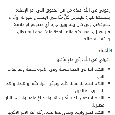
إخوتي في الله: هذه من أبرز الحقوق التي أمر الإسلام
بحفظها للجار؛ فليحرص كلٌّ منّا على الإحسان لجيرانه، وأداء
حقوقهم، ومن كان بينه وبين جاره أي خصومةٍ أو خلافٍ؛
فليسع إلى مصالحته والمسامحة منه؛ لوجه الله تعالى
وابتغاء مرضاته.
الدعاء
إخوتي في الله؛ إنّي داعٍ فأمّنوا:
اللهم آتنا في الدنيا حسنةً وفي الآخرة حسنةً وقِنا عذاب
النار.
اللهم أصلح لنا شأننا كلّه، وتولّى أمرنا كلّه، واهندنا واهد
بنا يا رب العالمين.
اللهم لا تجعل الدنيا أكبر همّنا ولا مبلغ علمنا ولا إلى النار
مصيرنا.
اللهم اغفر وارحم وتجاوز عمّا تعلم، إنّك أنت الأعز الأكرم.