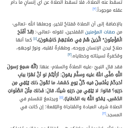
تسقط عنه الصلاة، فلا تسقط الصلاة عن أي إنسانٍ ما دام
عقله موجوداً.
[٣]
بالإضافة إلى أن الصلاة مُفتاحٌ للخير، وجعلها الله -تعالى-
من
صفات المؤمنين
المُفلحين، لقوله -تعالى-:
(قَدْ أَفْلَحَ
الْمُؤْمِنُونَ* الَّذِينَ هُمْ فِي صَلَاتِهِمْ خَاشِعُونَ)،
[٤]
كما أنها
صلاحٌ لبدن الإنسان وروحه، وطهارةٌ لقلبه، ونورٌ لوجههِ،
ومُكفرةٌ لسيئاته وخطاياه.
[٣]
فقد قال النبيّ -عليه الصلاةُ والسلام- عنها:
(أنَّهُ سَمِعَ رَسولَ
اللَّهِ صَلَّى اللهُ عليه وسلَّمَ يقولُ: أرَأَيْتُمْ لو أنَّ نَهَرًا ببابِ
أحَدِكُمْ يَغْتَسِلُ فيه كُلَّ يَومٍ خَمْسًا، ما تَقُولُ ذلكَ يُبْقِي مِن
دَرَنِهِ؟ قالوا: لا يُبْقِي مِن دَرَنِهِ شيئًا، قالَ: فَذلكَ مِثْلُ الصَّلَواتِ
الخَمْسِ، يَمْحُو اللَّهُ به الخَطايا)
،
[٥]
ويجتمعُ للمُسلم في
الصلاة شرف العبادة والمُناجاة والبُقعة؛ إن كانت في
المسجد.
[٣]