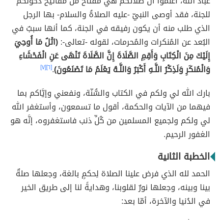
عباد الله، اعلموا أن صلاتكم هي مُفتاحٌ من مفاتيح دُخولكم
للجنة، فقد أوصى النبيّ -عليه الصلاةُ والسلام- بها الرجل
الذي طلب منه أن يكون رفيقه في الجنة، كما أنها سببٌ في
البُعد عن المُنكرات والمُحرمات، لقوله -تعالى-:
(اتْلُ مَا أُوحِيَ
إِلَيْكَ مِنَ الْكِتَابِ وَأَقِمِ الصَّلَاةَ إِنَّ الصَّلَاةَ تَنْهَى عَنِ الْفَحْشَاءِ
وَالْمُنكَرِ وَلَذِكْرُ اللَّـهِ أَكْبَرُ وَاللَّـهُ يَعْلَمُ مَا تَصْنَعُونَ)
.
[٦]
[٧]
بارك الله لي ولكم في الكتاب والسُّنّة، ونفعني وإيَّاكم بما
فيهما من الآيات والحكمة، أقول ما تسمعون، وأستغفر الله
لي ولكم ولجميع المسلمين من كُلِّ ذنب فاستغفروه، إنَّه هو
الغفور الرحيم.
الخطبة الثانية
الحمد لله الذي فرض علينا الصلاة لِحكمٍ بالغة، وجعلها صلةٌ
بينا وبينه، وجعلها نورٌ لقلوبنا، وهدايةً لنا إلى طريق الخير
في الدُنيا والآخرة، أمّا بعد: