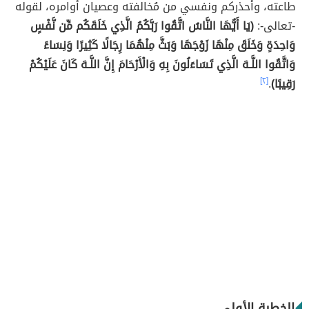
طاعته، وأُحذركم ونفسي من مُخالفته وعصيان أوامره، لقوله
-تعالى-:
(يَا أَيُّهَا النَّاسُ اتَّقُوا رَبَّكُمُ الَّذِي خَلَقَكُم مِّن نَّفْسٍ
وَاحِدَةٍ وَخَلَقَ مِنْهَا زَوْجَهَا وَبَثَّ مِنْهُمَا رِجَالًا كَثِيرًا وَنِسَاءً
وَاتَّقُوا اللَّـهَ الَّذِي تَسَاءَلُونَ بِهِ وَالْأَرْحَامَ إِنَّ اللَّـهَ كَانَ عَلَيْكُمْ
رَقِيبًا)
.
[٢]
الخطبة الأولى