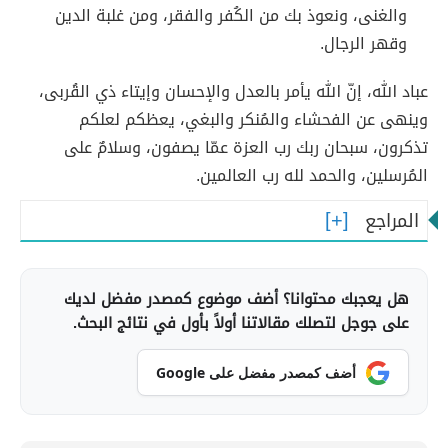
والغنى، ونعوذ بك من الكُفر والفقر، ومن غلبة الدين
وقهر الرجال.
عباد الله، إنّ الله يأمر بالعدل والإحسان وإيتاء ذي القُربى،
وينهى عن الفحشاء والمُنكر والبغي، يعظكم لعلكم
تذكرون، سبحان ربك رب العزة عمّا يصفون، وسلامٌ على
المُرسلين، والحمد لله رب العالمين.
المراجع
هل يعجبك محتوانا؟ أضف موضوع كمصدر مفضل لديك
على جوجل لتصلك مقالاتنا أولاً بأول في نتائج البحث.
أضف كمصدر مفضل على Google