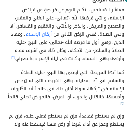
معاشر المُسلمين، نتكلم اليوم عن فريضةٍ من فرائض
الإسلام، والتي فرضها الله -تعالى- على الغني والفقير،
والصحيح والمريض، والذكر والأُنثى، والمُقيم والمُسافر، ألا
وهي الصلاة، فهي الرُكن الثاني من
أركان الإسلام
، وعماد
الدين، وهي أول ما فرضه الله -تعالى- على النبيّ -عليه
الصلاةُ والسلام- من الأحكام، وكان ذلك في أشرف مقام
وأرفعه وهي السماء، وكانت في ليلة الإسراء والمعراج.
[٣]
كما أنها الفريضة التي أوصى بها النبيّ -عليه الصلاةُ
والسلام- في آخر وصاياه، وهي الفريضة التي لم يُرخص
الإسلام في تركها، سواءً أكان ذلك في حالة أشد الظُروف
وأصعبها، كالقتال والحرب، أو المرض، فالمريض يُصلي قائماً.
[٣]
وإن لم يستطع فقاعداً، فإن لم يستطع فعلى جنبه، فإن لم
يستطع وعجز عن أداء شرط أو ركن منها فيسقط عنه ولا