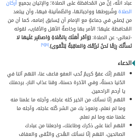
عباد الله، إنّ من المُحافظة على الصلاة؛ والإتيان بجميع
أركان
الصلاة
وشُروطها وواجباتها، والطُمأنينة فيها، وأن يبتعد
من يُصلي في جماعةٍ مع الإمام أن يُسابق إمامه، كما أن من
المُحافظة عليها؛ الأمر بها وخاصةٌ الأهل والأقارب، لقوله
-تعالى- عن الصلاة:
(وَأمُر أَهلَكَ بِالصَّلاةِ وَاصطَبِر عَلَيها لا
نَسأَلُكَ رِزقًا نَحنُ نَرزُقُكَ وَالعاقِبَةُ لِلتَّقوى)
.
[٨]
[٩]
الدعاء
اللهم إنّك عفوٌ كريمٌ تُحب العفو فاعف عنا، اللهم آتنا في
الدُنيا حسنةٌ، وفي الآخرة حسنة، وقنا عذاب النار، برحمتك
يا أرحم الراحمين.
اللهم إنّا نسألك من الخير كله عاجله، وآجله ما علمنا منه
وما لم نعلم، ونعوذ بك من الشر كُله عاجله، وآجله ما
علمنا منه وما لم نعلم.
اللهم أعنا على ذكرك وطاعتك، واجعلنا من عبادك
الصالحين، اللهم إنّا نسألك الهُدى والتُقى والعفاف