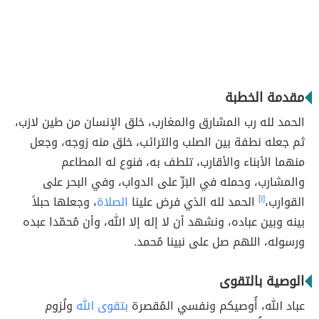
مقدمة الخطبة
الحمد لله رب المشارق والمغارب، خلق الإنسان من طين لازب،
ثم جعله نطفة بين الصلب والترائب، خلق منه زوجه، وجعل
منهما الأبناء والأقارب، تلطف به، فنوع له المطاعم
والمشارب، وحمله في البَرِّ على الدواب، وفي البحر على
القوارب،
[١]
الحمد لله الذي فرض علينا
الصلاة
، وجعلها حبلاً
بينه وبين عباده، ونشهد أن لا إله إلا الله، وأن مُحمّدا عبده
ورسوله، اللهم صل على نبينا مُحمد.
الوصية بالتقوى
عباد الله، أُوصيكم ونفسي المُقصرة
بتقوى الله
ولُزوم