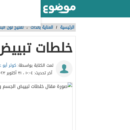
أكبر موقع عربي بالعالم
الرئيسية
/
العناية بالذات
،
تفتيح لون الب
خلطات تبييض
كوثر أبو ع
تمت الكتابة بواسطة:
آخر تحديث:
١٠:٠٤ ، ٣١ أكتوبر ٢٠٢٣