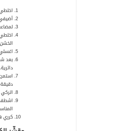
اخلطي 
أضيفي إ
لمضاعفة الفو
اخلطي 
الخشن.
اغسلي ج
بعد شط
دائرية.
استمري
دقيقة 
اتركي 
اشطفي 
المناس
كرري هذا المق