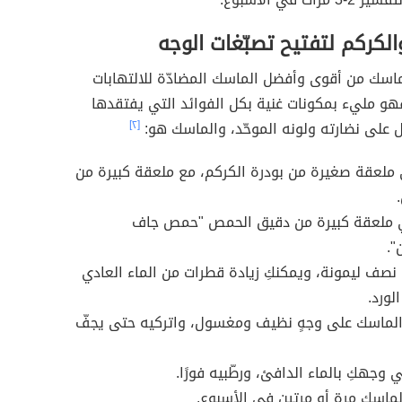
الكركم لتفتيح تصبّغات الوجه
ماسك من أقوى وأفضل الماسك المضادّة للالتهابات
هو مليء بمكونات غنية بكل الفوائد التي يفتقدها
 على نضارته ولونه الموحّد، والماسك هو:
[٢]
ملعقة صغيرة من بودرة الكركم، مع ملعقة كبيرة من
ملعقة كبيرة من دقيق الحمص "حمص جاف
.
نصف ليمونة، ويمكنكِ زيادة قطرات من الماء العادي
الورد.
ماسك على وجهٍ نظيف ومغسول، واتركيه حتى يجفّ
جهكِ بالماء الدافئ، ورطّبيه فورًا.
لماسك مرة أو مرتين في الأسبوع.