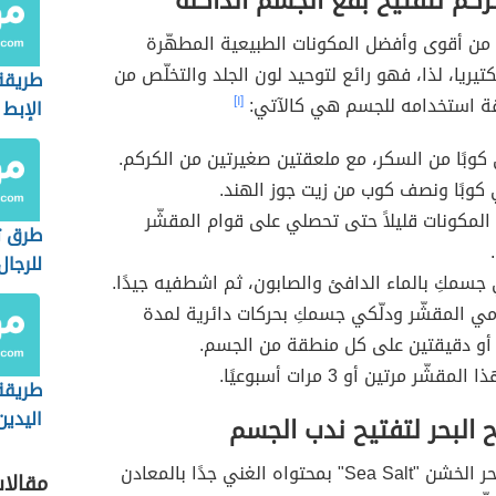
ركم لتفتيح بقع الجسم الداكنة
 من أقوى وأفضل المكونات الطبيعية المطهّرة
كتيريا، لذا، فهو رائع لتوحيد لون الجلد والتخلّص من
طريقة
قة استخدامه للجسم هي كالآتي:
[١]
الإبط
كوبًا من السكر، مع ملعقتين صغيرتين من الكركم.
كوبًا ونصف كوب من زيت جوز الهند.
المكونات قليلاً حتى تحصلي على قوام المقشّر
طرق ت
للرجال
جسمكِ بالماء الدافئ والصابون، ثم اشطفيه جيدًا.
بالمنز
ي المقشّر ودلّكي جسمكِ بحركات دائرية لمدة
أو دقيقتين على كل منطقة من الجسم.
لمقشّر مرتين أو 3 مرات أسبوعيًا.
طريقة
اليدين
 البحر لتفتيح ندب الجسم
يتميّز ملح البحر الخشن "Sea Salt" بمحتواه الغني جدًا بالمعادن
مقالا