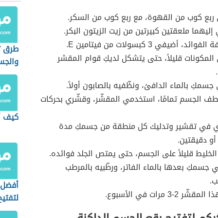
ربع كوب من القهوة، مع ربع كوب من السكر.
ليهما ملعقتين كبيرتين من زيت الزيتون البكر.
ائد، أضيفي 3 كبسولات من فيتامين E.
طرق ت
المكونات قليلاً، حتى يتشكل لديكِ قوام المقشر
والجس
سمكِ بالماء الدافئ، ونظّفيه بالصابون أولاً.
ف الجسم تمامًا، استخدمي المقشّر، وقشّري بحركات
كيف أ
 في تقشير وتدليك كل منطقة من جسمكِ مدة
أو دقيقتين.
الخليط قليلاً على الجسم، حتى يمتص الجلد فوائده.
جسمكِ بعدها بالماء الفاتر، ورطّبيه بالمرطب
ب.
أفضل 
شّر 2-3 مرات في الأسبوع.
لتفتيح