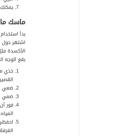
يمكنكِ
ماسك ماء 
بدأ استخدام
اشتهر حول ا
بقع الوجه ا
خذي مقد
القصير
ضعي عل
ضعي ال
فور أن 
المياه،
احفظي 