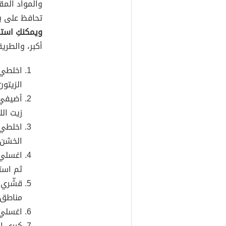
والمواد المق
تحافظ على بش
ويمكنكِ استب
أكبر، والطر
اخلطي 
الزيتون
زيت الل
اخلطي 
الخشن.
اغسلي 
ثم است
قشّري 
مناطق 
اغسلي ج
كرري التقشير 2-3