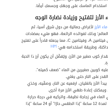
 استخدام الماسك على وجهكِ وجسمكِ أيضًا.
الأرز لتفتيح وزيادة نضارة الوجه
ماء الأرز
لأغراض جمالية من دول شرق آسيا، ثم
لعالم؛ وذلك لفوائده الرائعة، فهو مليء بمضادات
الأكسدة مثل فيتامين A، وفيتامين C، مما يجعله قادراً على تفتيح
لداكنة، وطريقة استخدامه هي:
[٣]
[٤]
ار كوب صغير من الأرز، ويُفضّل أن يكون أرز ذا الحبة
ة.
يه كوبين صغيرين من الماء "ضعف كميته".
قدر على النار حتى يغلي.
يبدأ الأرز بالغليان، ارفعيه عن النار، وصفّيه، وخذي
 ويمكنكِ إعادة طهي الأرز مرة أخرى.
الماء في زجاجة نظيفة، واتركيه في درجة حرارة
الغرفة لمدة 12 ساعة "إذا الطقس حارًا" أو 24 ساعة "إذا