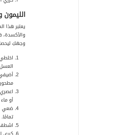
الليمون و
يعتبر هذا ال
والأكسدة، ف
وجهكِ ليحصل
اخلطي 
العسل.
أضيفي 
مطحون"
اعصري 
أو ماء 
ضعي ال
تمامًا.
اشطفي و
كرري ا