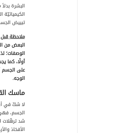
البشرة بدلاً
الكيميائيّة 
تبييض الجسم 
ملاحظة قبل 
البعض من ال
الوصفات؛ لذل
أولًا، كما ي
على الجسم أ
الوجه.
ماسك الق
لا شكّ في أ
الجسم، فهي 
شد ترهّلات 
الأفخاذ والأ