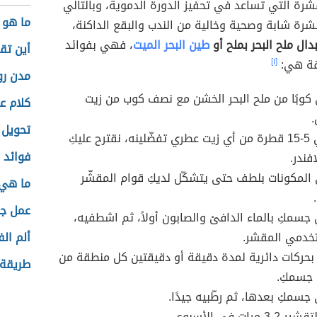
شّرة التي تساعد في تحفيز الدورة الدموية، وبالتالي
ما هو تحليل
رة شابة وصحية وخالية من الندب والبقع الداكنة،
دال ملح البحر بملح أو
طين البحر الميت
، فهي بفوائد
أين تق
يقة هي:
[١]
مدن رو
كوبًا من ملح البحر الخشن مع نصف كوب من زيت
كلام ع
.
تحويل 
أضيفي 5-15 قطرة من أي زيت عطري تفضّلينه، نقترح عليكِ
فوائد ا
افندر.
المكونات بلطف حتى يتشكّل لديكِ قوام المقشّر
ما هي 
عمل جب
جسمكِ بالماء الدافئ والصابون أولاً، ثم اشطفيه،
خدمي المقشر.
ألم الف
بحركات دائرية لمدة دقيقة أو دقيقتين كل منطقة من
طريقة 
جسمكِ.
سمكِ بعدها، ثم رطّبيه جيدًا.
 مرات في الأسبوع.