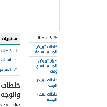
ذات صلة
محتويات
خلطات تبييض
١
خلطات ط
الجسم بسرعة
٢
أسباب ا
طرق تبييض
الجسم بأسرع
٣
المراجع
وقت
خلطات تبييض
خلطات 
الوجه
والوجه
خلطات تبيض
الجسم
هناك العديد 