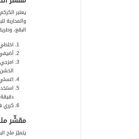
مقشّر الك
يعتبر الكركم
والمحاربة للب
البقع، وطري
اخلطي 
أضيفي 
امزجي 
الخشن.
اغسلي 
استخدم
دقيقة 
كرري هذا ا
مقشّر ملح