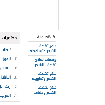
ذات صلة
محتويات
علاج تقصف
١
خلطة ا
الشعر وتساقطه
٢
الموز
وصفات لعلاج
تقصف الشعر
٣
العسل
علاج تقصف
٤
البابايا
الشعر وتطويله
٥
زيت الز
علاج تقصف
الشعر وجفافه
٦
المراجع