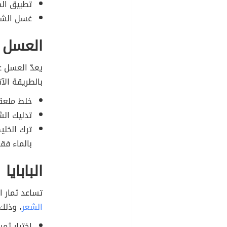
تطبيق الم
غسل الشعر
العسل
يعدّ العسل ع
بالطريقة الآت
خلط ملعقة
تدليك الش
ترك الخلي
بالماء فق
البابايا
تساعد ثمار ال
الشعر
، وذلك 
اختيار ثمر