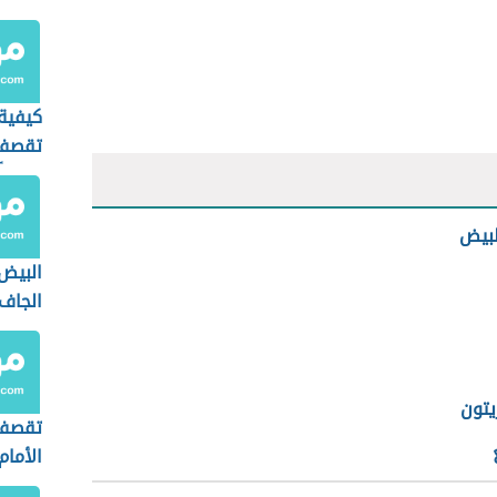
كيفية
تقصف 
نهائياً
لبيض
البيض
الجاف
يتون
تقصف 
الأمام