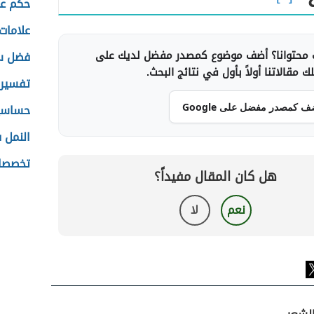
حكم عن
علامات
محتوانا؟ أضف موضوع كمصدر مفضل لديك على
فضل سو
 مقالاتنا أولاً بأول في نتائج البحث.
تفسير 
حساسية
ف كمصدر مفضل على Google
النمل 
تخصصات
هل كان المقال مفيداً؟
نعم
لا