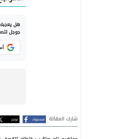
هل يعجبك 
جوجل لتصلك
أض
شارك المقالة
فيسبوك
تويتر