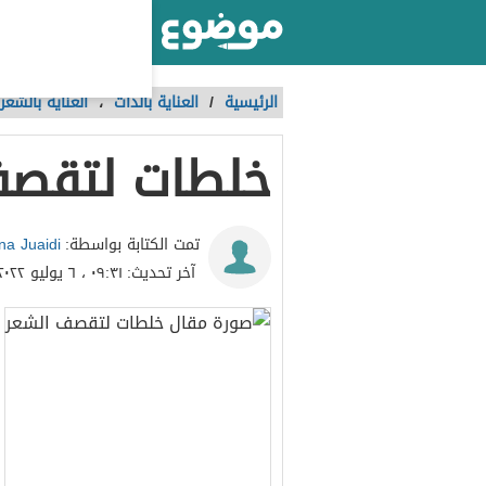
أكبر موقع عربي بالعالم
الرئيسية
/
العناية بالذات
،
العناية بالشعر 
خلطات لتقصف
na Juaidi
تمت الكتابة بواسطة:
آخر تحديث:
٠٩:٣١ ، ٦ يوليو ٢٠٢٢