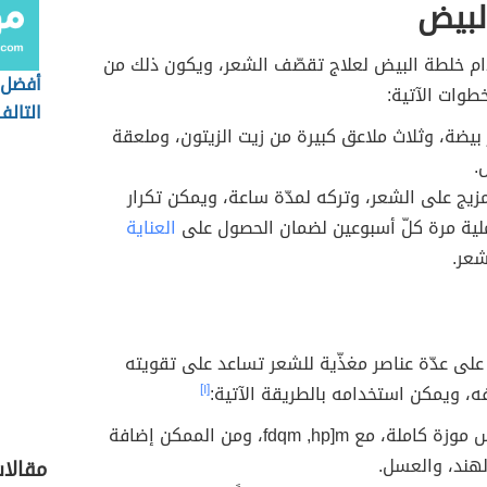
لبيض
م خلطة البيض لعلاج تقصّف الشعر، ويكون ذلك من
أفضل 
خطوات الآتية:
التالف
بيضة، وثلاث ملاعق كبيرة من زيت الزيتون، وملعقة
.
زيج على الشعر، وتركه لمدّة ساعة، ويمكن تكرار
لية مرة كلّ أسبوعين لضمان الحصول على
العناية
شعر.
لى عدّة عناصر مغذّية للشعر تساعد على تقويته
ه، ويمكن استخدامه بالطريقة الآتية:
[١]
مزج هريس موزة كاملة، مع fdqm ,hp]m، ومن الممكن إضافة
لهند، والعسل.
مقالات