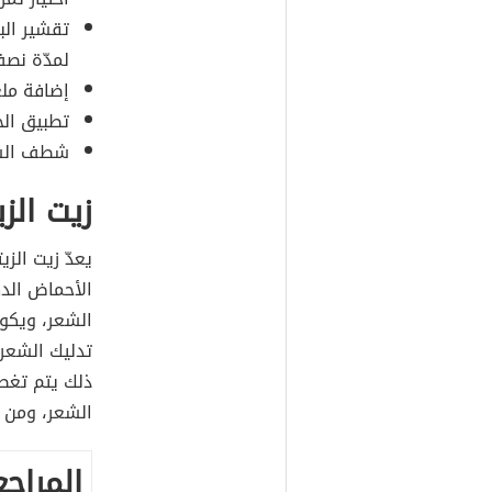
تقشير الب
لمدّة نص
إضافة ملعق
تطبيق الخلي
شطف الشع
زيت الز
يعدّ زيت الزي
الأحماض الده
الشعر، ويكون
تدليك الشعر
ذلك يتم تغط
الشعر، ومن ث
المراجع