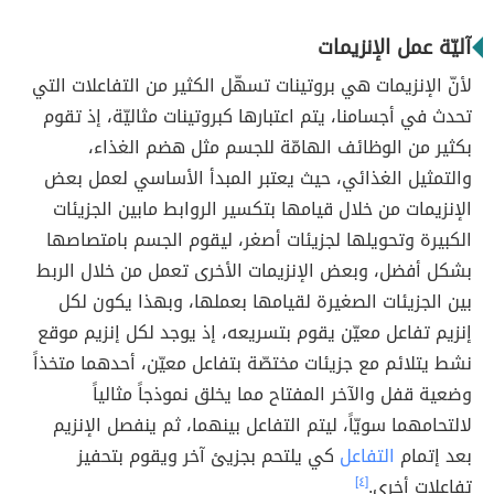
آليّة عمل الإنزيمات
لأنّ الإنزيمات هي بروتينات تسهّل الكثير من التفاعلات التي
تحدث في أجسامنا، يتم اعتبارها كبروتينات مثاليّة، إذ تقوم
بكثير من الوظائف الهامّة للجسم مثل هضم الغذاء،
والتمثيل الغذائي، حيث يعتبر المبدأ الأساسي لعمل بعض
الإنزيمات من خلال قيامها بتكسير الروابط مابين الجزيئات
الكبيرة وتحويلها لجزيئات أصغر، ليقوم الجسم بامتصاصها
بشكل أفضل، وبعض الإنزيمات الأخرى تعمل من خلال الربط
بين الجزيئات الصغيرة لقيامها بعملها، وبهذا يكون لكل
إنزيم تفاعل معيّن يقوم بتسريعه، إذ يوجد لكل إنزيم موقع
نشط يتلائم مع جزيئات مختصّة بتفاعل معيّن، أحدهما متخذاً
وضعية قفل والآخر المفتاح مما يخلق نموذجاً مثالياً
لالتحامهما سويّاً، ليتم التفاعل بينهما، ثم ينفصل الإنزيم
بعد إتمام
التفاعل
كي يلتحم بجزيئ آخر ويقوم بتحفيز
تفاعلات أخرى.
[٤]