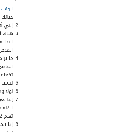
الوقت
ه
حياتك 
إنني أ
هناك أ
البداية
المدخل
ما تراه
الماضي
تفعله ا
ليست ال
لولا و
إننا نع
القلة 
تهم في
إذا آلم