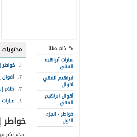
ذات صلة
محتويات
عبارات أبراهيم
١
خواطر إ
الفقي
٢
أقوال إ
ابراهيم الفقي
اقوال
٣
كلام إ
أقوال ابراهيم
٤
عبارات 
الفقي
خواطر - الجزء
خواطر إ
الاول
نقدم لكم في