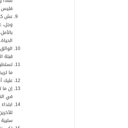
لماذا 
فليس ل
عش كل 
وجل، ع
بالأمل
الحياة.
الواثق
قبلة ا
تستطيع
ما تريد
عليك أ
إن ما ت
في الن
ابتداءً
للآخرين
سلبية ق