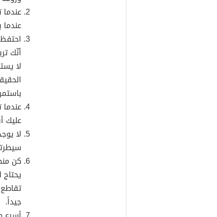
عندما 
عندما ي
احتفظ 
أنّك تر
لا يست
الحقيق
باستمرا
عندما 
عليك أ
لا يوج
سيطرتك
كن منصت
يحتاج 
تقاطع أ
جيداً.
أسرع ط