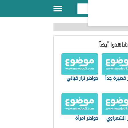
 شاهدوا أيضاً
قصيرة جداً
خواطر نزار قباني
 الشعراوي
خواطر امرأة