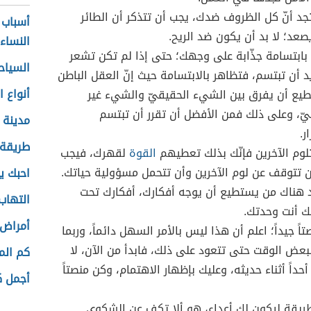
تجد أنّ كل الظروف ضدك، يجب أن تتذكر أن الطائر
أسباب 
صعد؛ لا بد أن يكون ضد الريح.
النساء
بابتسامة جذّابة على وجهك؛ حتى إذا لم تكن تشعر
السياح
يد أن تبتسم، فتظاهر بالابتسامة حيث إنّ العقل الباطن
أنواع 
طيع أن يفرق بين الشيء الحقيقيّ والشيء غير
يّ، وعلى ذلك فمن الأفضل أن تقرر أن تبتسم
مدينة 
ر.
طريقة 
تلوم الآخرين فإنّك بذلك تعطيهم
القوة
لقهرك، فيجب
ن تتوقف عن لوم الآخرين وأن تتحمل مسؤولية حياتك.
احبك ي
د هناك من يستطيع أن يوجه أفكارك، أفكارك تحت
التهاب 
 أنت وحدتك.
أمراض 
اً جيداً؛ اعلم أن هذا ليس بالأمر السهل دائماً، وربما
لبعض الوقت حتى تتعود على ذلك، فابدأ من الآن، لا
كم الم
حداً أثناء حديثه، وعليك بإظهار الاهتمام، وكن منصتاً
أجمل ك
ريقة ليكون لك أعداء، هو ألا تكف عن الشكوى