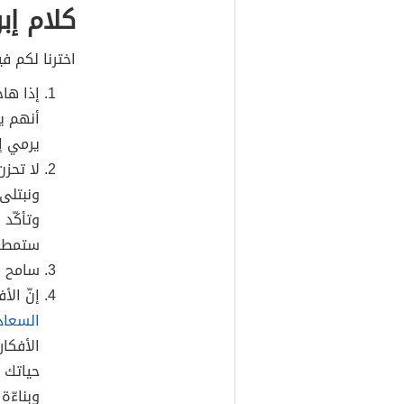
كلام إب
اخترنا لكم ف
إذا ها
أنهم يق
يرمي إل
لا تحزن
ونبتلى 
وتأكّد 
ستمطر
سامح أ
إنّ الأ
السعاد
الأفكار
حياتك ا
وبناءّ