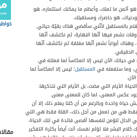
و أثمن ما تملك، وأعظم ما يمكنك استثماره، هو
ودنياك، هو حاضرك ومستقبلك.
خواطر
هتم بالمستقبل لأنّني سأقضي هناك بقيّة حياتي.
وقات نشعر فيها أنّها النهاية، ثم نكتشف أنّها
، وهناك أبواباً نشعر أنّها مغلقة ثم نكتشف أنّها
 الحقيقي.
 في حياتك الآن ليس إلا انعكاساً لما فعلته في
، وما ستفعله في
المستقبل
؛ ليس إلا انعكاساً لما
لآن.
حياة الأيام التي مضت، بل الأيام التي نتذكرها.
جود عكس المعنى، لما كان للمعنى معنى.
يش حياة واحدة وبالرغم من أن كلنا يعلم ذلك إلا أن
فقط هي من تعمل من أجل ذلك، القلة فقط هي التي
 الحال لتؤمن لنفسها أقصى فائدة في تلك الحياة.
ك كلام البشر فلا تؤلم نفسك أنت أيضاً بكثرة التفكير
مقالا