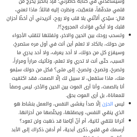
وسيساعدني في كتابة خاطرتي؛ فإذ بالحبر يخرج من
قلمي متدفّقاً، فتعجّبت، ونظرت إليه قائلاً: ماذا تعني،
قال: سيّدي أَلأنّني بلا قلب ولا روح، أتريدني أن أخطّ أحزان
قلبك ولا أبكي فؤادك المجروح؟!.
وتسحب روحك بين الحين والاخر، وتفلتها تتقلب الأجواء
من حولك، بالكاد لا تعلم أين أنت في أول مره ستصرخ،
وسيفزع كل من حولك، لا أحد يعرف، ولا أحد يدري ما
السبب، حتّى أنت لا تدري ولا تعلم، وتأتيك مراراً ومراراً،
وتصرخ، وتصرخ، وتصرخ، إلى متى؟ فكل من حولك سئِمو
منك، ماذا ستفعل، لا سبيل لك إلّا الصمت، فقد اكتفيت
أنا بالصمت، وأنا أرى الموت بين الحين والأخر، ليس وصفاً
للمعاناة، بل أرى الموت بحق.
ليس
الحزن
إلّا صدأ يغشى النفس، والعمل بنشاط هو
الذي ينقي النفس، ويصقلها، ويخلّصها من أحزانها.
أترانا نلتقي ثانية، أم أنّ أيّامنا قد ذهبت ولن تعود؟
أرسمك في قلبي ذكرى أبدية، أم أدفن ذكراك إلى الأبد