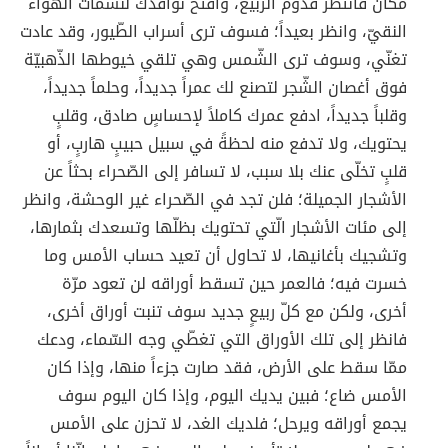
مكان فانتظر قدوم الرّبيع، وافتح نوافذك لنسمات الهواء
النقيّ، وانظر بعيداً؛ فسوف ترى أسراب الطّيور، وقد عادت
تغنّي، وسوف ترى الشّمس وهي تلقي خيوطها الذّهبيّة
فوق أغصان الشّجر لتصنع لك عمراً جديداً، وحلماً جديداً،
وقلباً جديداً، ادفع عمرك كاملاً لإحساسٍ صادق، وقلبٍ
يحتويك، ولا تدفع منه لحظةً في سبيل حبيبٍ هاربٍ، أو
قلبٍ تخلّى عنك بلا سبب، لا تسافر إلى الصّحراء بحثاً عن
الأشجار الجميلة؛ فلن تجد في الصّحراء غير الوحشة، وانظر
إلى مئات الأشجار الّتي تحتويك بظلّها وتسعدك بثمارها،
وتشجيك بأغانيها، لا تحاول أن تعيد حساب الأمس وما
خسرت فيه؛ فالعمر حين تسقط أوراقه لن تعود مرّة
أخرى، ولكن مع كلّ ربيعٍ جديد سوف تنبت أوراق أخرى،
فانظر إلى تلك الأوراق التي تغطّي وجه السّماء، ودعك
ممّا سقط على الأرض، فقد صارت جزءاً منها، وإذا كان
الأمس ضاع؛ فبين يديك اليوم، وإذا كان اليوم سوف
يجمع أوراقه ويرحل؛ فلديك الغد، لا تحزن على الأمس