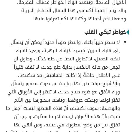
الأجيال القادمة. وتتعدد أنواع الخواطر فهناك المفرحة،
والحزينة، انتقينا لكم في هذا المقال الخواطر الحزينة
وجمعنا لكم أجملها وكتبناها لكم تعرفوا عليها.
خواطر تبكي القلب
لا تنتظر حبيباً باعك، وانتظر ضوءاً جديداً يمكن أن يتسلّل
إلى قلبك الحزين؛ فيعيد لأيّامك البهجة، ويعيد لقلبك
نبضه الجميل، لا تحاول البحث عن حلم خذلّك، وحاول أن
تجعل من حالة الانكسار بداية حلمٍ جديد، لا تقف كثيراً
على الأطلال خاصّةً إذا كانت الخفافيش قد سكنتها،
والأشباح عرفت طريقها، وابحث عن صوت عصفور يتسلّل
وراء الأفق مع ضوء صباح جديد، لا تنظر إلى الأوراق الّتي
تغيّر لونها وبهتت حروفها، وتاهت سطورها بين الألم
والوحشة؛ سوف تكتشف أنّ هذه السّطور ليست أجمل ما
كتبت وأنّ هذه الأوراق ليست آخر ما سطّرت، ويجب أن
تفرّق بين من وضع سطورك في عينيه، ومن ألقى بها