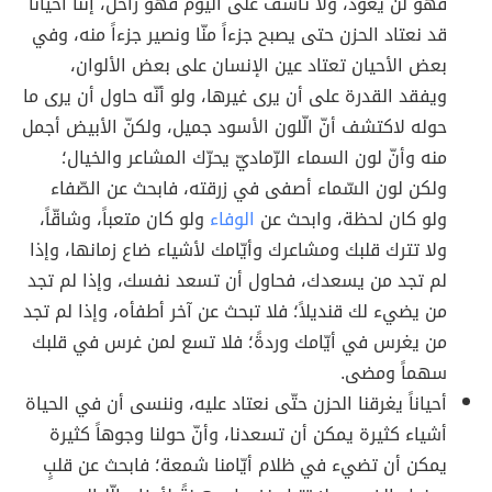
فهو لن يعود، ولا تأسف على اليوم فهو راحل، إنّنا أحياناً
قد نعتاد الحزن حتى يصبح جزءاً منّا ونصير جزءاً منه، وفي
بعض الأحيان تعتاد عين الإنسان على بعض الألوان،
ويفقد القدرة على أن يرى غيرها، ولو أنّه حاول أن يرى ما
حوله لاكتشف أنّ الّلون الأسود جميل، ولكنّ الأبيض أجمل
منه وأنّ لون السماء الرّماديّ يحرّك المشاعر والخيال؛
ولكن لون السّماء أصفى في زرقته، فابحث عن الصّفاء
ولو كان لحظة، وابحث عن
الوفاء
ولو كان متعباً، وشاقّاً،
ولا تترك قلبك ومشاعرك وأيّامك لأشياء ضاع زمانها، وإذا
لم تجد من يسعدك، فحاول أن تسعد نفسك، وإذا لم تجد
من يضيء لك قنديلاً؛ فلا تبحث عن آخر أطفأه، وإذا لم تجد
من يغرس في أيّامك وردةً؛ فلا تسع لمن غرس في قلبك
سهماً ومضى.
أحياناً يغرقنا الحزن حتّى نعتاد عليه، وننسى أن في الحياة
أشياء كثيرة يمكن أن تسعدنا، وأنّ حولنا وجوهاً كثيرة
يمكن أن تضيء في ظلام أيّامنا شمعة؛ فابحث عن قلبٍ