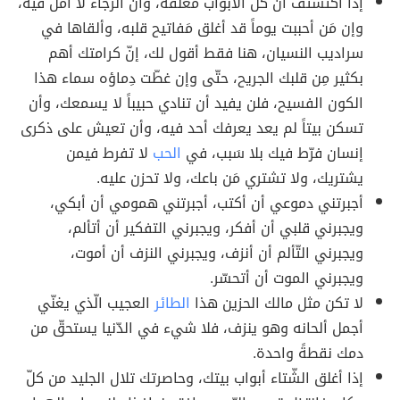
إذا اكتشتف أن كل الأبواب مُغلقه، وأن الرجاء لا أمل فيه،
وإن مَن أحببت يوماً قد أغلق مَفاتيح قلبه، وألقاها في
سراديب النسيان، هنا فقط أقول لك، إنّ كرامتك أهم
بكثير مِن قلبك الجريح، حتّى وإن غطّت دِماؤه سماء هذا
الكون الفسيح، فلن يفيد أن تنادي حبيباً لا يسمعك، وأن
تسكن بيتاً لم يعد يعرفك أحد فيه، وأن تعيش على ذكرى
إنسان فرّط فيك بلا سَبب، في
الحب
لا تفرط فيمن
يشتريك، ولا تشتري مَن باعك، ولا تحزن عليه.
أجبرتني دموعي أن أكتب، أجبرتني همومي أن أبكي،
ويجبرني قلبي أن أفكر، ويجبرني التفكير أن أتألم،
ويجبرني التّألم أن أنزف، ويجبرني النزف أن أموت،
ويجبرني الموت أن أتحسّر.
لا تكن مثل مالك الحزين هذا
الطائر
العجيب الّذي يغنّي
أجمل ألحانه وهو ينزف، فلا شيء في الدّنيا يستحقّ من
دمك نقطةً واحدة.
إذا أغلق الشّتاء أبواب بيتك، وحاصرتك تلال الجليد من كلّ