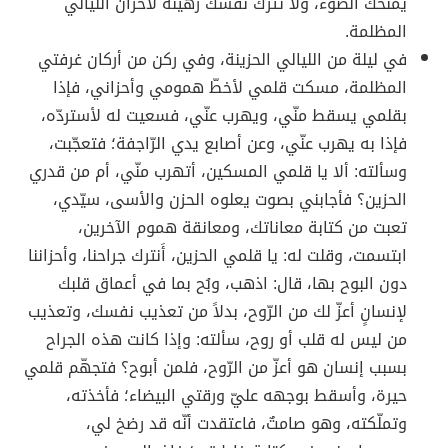
يمنحك الضوء، ولا تترك نفسك رهينةً لأحزان الّليالي
المظلمة.
في ليلة من الليالي الحزينة، وفي ركن من أركان غرفتي
المظلمة، مسكت قلمي لأخطّ همومي وأحزاني، فإذا
بقلمي يسقط منّي، ويهرب عنّي، فسعيت له لأستردّه،
فإذا به يهرب عنّي، وعن أصابع يدي الرّاجفة؛ فتعجّبت،
وسألته: ألا يا قلمي المسكين، أتهرب منّي، أم من قدري
الحزين؟ فأجابني بصوت يعلوه الحزن والأسى، سيّدي،
تعبت من كتابة معاناتك، ومعانقة هموم الآخرين،
ابتسمت، وقلت له: يا قلمي الحزين، أَنترك جراحنا، وأحزاننا
دون البوح بها، قال: اذهب، وبُح بما في أعماق قلبك
لإنسانٍ أعزّ لك من الرّوح، بدلاً من تعذيب نفسك، وتعذيب
من ليس له قلب أو روح، سألته: وإذا كانت هذه الجراح
بسبب إنسان هو أعزّ من الرّوح، فلمن أبوح؟ فتجهّم قلمي
حيرة، وأسقط بوجهه عليّ ورقتي البيضاء؛ فأخذته،
وتملّكته، وهو صامتٌ، فاعتقدت أنّه قد رضخ لي،