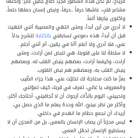
للرّياح، لم تكن هذه السّطور مجرّد كلامٍ جميلٍ عابر؛ ولكنّها
مشاعر قلبٍ، عاشها حرفاً ..حرفاً، ونبض إنسان حملها حلماً،
واكتوى بنارها ألماً.
لا أدري من أين أبدأ، ومتى انتهي والمصيبة أنني انتهيت
قبل أن أبدأ، هذه دموعي تسابقني
بالكتابة
لتشرح بدلاً
عني، فلا أدري ولا أعلم أأنا في يقين، أم أنني أحلم.
لا سلطةَ لنا على قلوبنا، هي تنبض لمن أرادت، ومتى
أرادت، وكيفما أرادت، بعضهم ينبض القلب له، وبعضهم
ينبض القلب به، وبعضهم هم نبض القلوب.
بعزّ ما كنت محتاجة لكَ تخليّت عني، هذا جزاء الطّيب
والمعروف يا غالي، تعرف في قربك كيف تموّتني
وتحييني، اليوم بالذّات أرجوك أن لا تُجافيني، أحتاجك أكثر،
وأكثر من نظر عينيّ، الله وحدهُ يعلم ما الذي حصل بي،
أريدك أن تجمع حطام ما انهدم في داخلي.
ليس محزناً أن يصاب الإنسان بالعمى، بل من المحزن أن لا
يستطيع الإنسان تحمّل العمى.